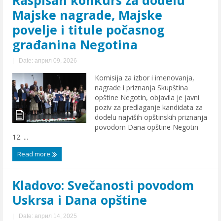
Majske nagrade, Majske
povelje i titule počasnog
građanina Negotina
|
Date: април 09, 2026
Кomisija za izbor i imenovanja,
nagrade i priznanja Skupština
opštine Negotin, objavila je javni
poziv za predlaganje kandidata za
dodelu najviših opštinskih priznanja
povodom Dana opštine Negotin
12. ...
Read more
Kladovo: Svečanosti povodom
Uskrsa i Dana opštine
|
Date: април 14, 2025