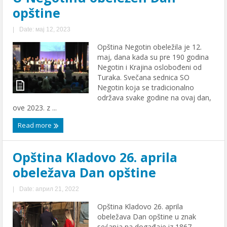
opštine
|
Date: мај 12, 2023
Opština Negotin obeležila je 12.
maj, dana kada su pre 190 godina
Negotin i Krajina oslobođeni od
Turaka. Svečana sednica SO
Negotin koja se tradicionalno
održava svake godine na ovaj dan,
ove 2023. z ...
Read more
Opština Kladovo 26. aprila
obeležava Dan opštine
|
Date: април 21, 2022
Opština Kladovo 26. aprila
obeležava Dan opštine u znak
sećanja na događaje iz 1867.