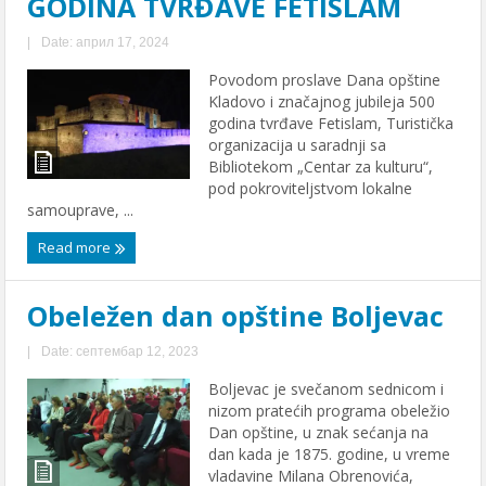
GODINA TVRĐAVE FETISLAM
|
Date: април 17, 2024
Povodom proslave Dana opštine
Kladovo i značajnog jubileja 500
godina tvrđave Fetislam, Turistička
organizacija u saradnji sa
Bibliotekom „Centar za kulturu“,
pod pokroviteljstvom lokalne
samouprave, ...
Read more
Obeležen dan opštine Boljevac
|
Date: септембар 12, 2023
Boljevac je svečanom sednicom i
nizom pratećih programa obeležio
Dan opštine, u znak sećanja na
dan kada je 1875. godine, u vreme
vladavine Milana Obrenovića,