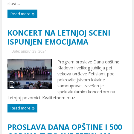
slovi ...
Read more
KONCERT NA LETNJOJ SCENI
ISPUNJEN EMOCIJAMA
|
Date: април 29, 2024
Program proslave Dana opštine
Kladovo i velikog jubileja pet
vekova tvrđave Fetislam, pod
pokroviteljstvom lokalne
samouprave, završen je
spektakularnim koncertom na
Letnjoj pozornici. Kvalitetnom muz ...
Read more
PROSLAVA DANA OPŠTINE I 500