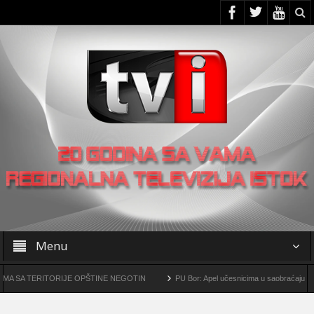
Menu
RITORIJE OPŠTINE NEGOTIN
PU Bor: Apel učesnicima u saobraćaju da povećaju 
alurški kompleks „Čukaru Peki” i „Malka Golaja“