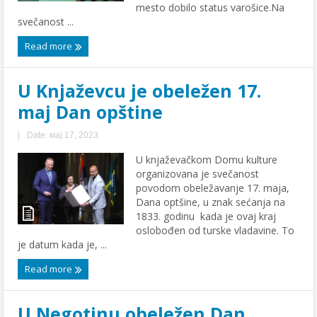
mesto dobilo status varošice.Na
svečanost ...
Read more
U Knjaževcu je obeležen 17.
maj Dan opštine
|
Date: мај 17, 2023
U knjaževačkom Domu kulture
organizovana je svečanost
povodom obeležavanje 17. maja,
Dana optšine, u znak sećanja na
1833. godinu kada je ovaj kraj
oslobođen od turske vladavine. To
je datum kada je, ...
Read more
U Negotinu obeležen Dan