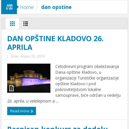
dan opstine
Home
DAN OPŠTINE KLADOVO 26.
APRILA
|
Date: април 23, 2026
Celodnevni program obeležavanja
Dana opštine Kladovo, u
organizaciji Turističke organizacije
opštine Kladovo i pod
pokroviteljstvom lokalne
samouprave, biće održan u nedelju
26. aprila, u velelepnom a ...
Read more
Raspisan konkurs za dodelu