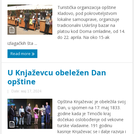
Turistička organizacija opštine
Kladovo, pod pokroviteljstvom
lokalne samouprave, organizuje
tradicionalni Uskršnji bazar na
platou kod Doma omladine, od 14.
do 22. aprila. Na oko 15-ak
izlagačkih šta ...
Read more
U Knjaževcu obeležen Dan
opštine
|
Date: мај 17, 2024
Opština Knjaževac je obeležila svoj
Dan, u spomen na 17. maj 1833.
godine kada je Timočki kraj
dočekao oslobođenje od vekovne
turske vladavine. 191 godinu
kasnije Knjaževac se i dalje razvija i