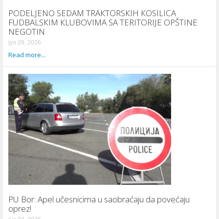
PODELJENO SEDAM TRAКTORSКIH КOSILICA
FUDBALSКIM КLUBOVIMA SA TERITORIJE OPŠTINE
NEGOTIN
јул 29, 2026
Read more...
PU Bor: Apel učesnicima u saobraćaju da povećaju
oprez!