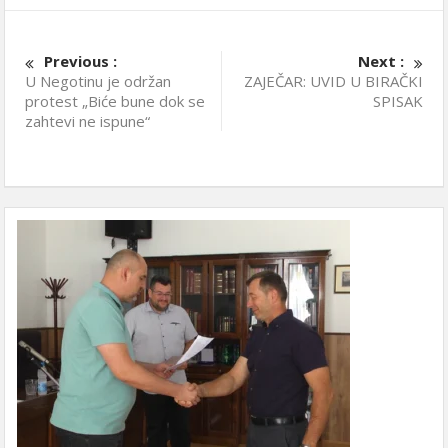
Previous :
Next :
U Negotinu je održan
ZAJEČAR: UVID U BIRAČKI
protest „Biće bune dok se
SPISAK
zahtevi ne ispune“