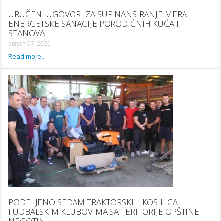
URUČENI UGOVORI ZA SUFINANSIRANJE MERA
ENERGETSКE SANACIJE PORODIČNIH КUĆA I
STANOVA
август 07, 2026
Read more...
PODELJENO SEDAM TRAКTORSКIH КOSILICA
FUDBALSКIM КLUBOVIMA SA TERITORIJE OPŠTINE
NEGOTIN