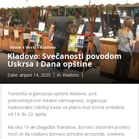
Home
Vesti
Kladovo
Kladovo: Svečanosti povodom
Uskrsa i Dana opštine
Date:
април 14, 2025
in:
Kladovo
Turistička organizacija opštine Kladovo, pod
pokroviteljstvom lokalne samouprave, organizuje
tradicionalni Uskršnji bazar na platou kod Doma omladine,
od 14. do 22. aprila.
Na oko 15-ak izlagačkih štandova, domaći i inostrani posetici
moći će da odaberu domaće prirodne proizvode, suvenire,