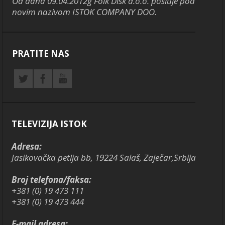
Od dana 09.04.2012g Folk Disk d.o.o. posluje pod
novim nazivom ISTOK COMPANY DOO.
PRATITE NAS
TELEVIZIJA ISTOK
Adresa:
Jasikovačka petlja bb, 19224 Salaš, Zaječar,Srbija
Broj telefona/faksa:
+381 (0) 19 473 111
+381 (0) 19 473 444
E-mail adresa: