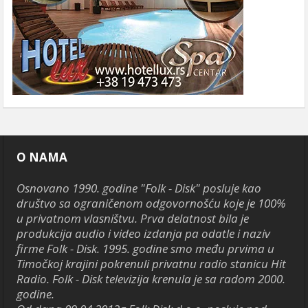
O NAMA
Osnovano 1990. godine "Folk - Disk" posluje kao
društvo sa ograničenom odgovornošću koje je 100%
u privatnom vlasništvu. Prva delatnost bila je
produkcija audio i video izdanja pa odatle i naziv
firme Folk - Disk. 1995. godine smo među prvima u
Timočkoj krajini pokrenuli privatnu radio stanicu Hit
Radio. Folk - Disk televizija krenula je sa radom 2000.
godine.