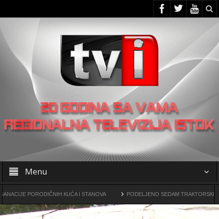
Menu
 PORODIČNIH КUĆA I STANOVA
PODELJENO SEDAM TRAКTORSКIH КOSILICA 
e drogama
OO SNS -a u Žagubici organizovao skup u Laznici