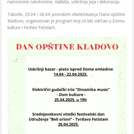
raznovrsne rukotvorine, slatkiše, uskršnja jaja i dekoraciju.
Takođe, 25.04. i 26.04. povodom obeležavanja Dana opštine
Kladovo, organizovan je program koji će biti održan u Domu
kulture i tvrđavi Fetislam.