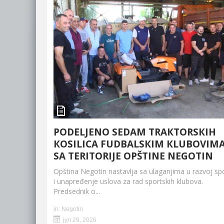
PODELJENO SEDAM TRAКTORSКIH
КOSILICA FUDBALSКIM КLUBOVIM
SA TERITORIJE OPŠTINE NEGOTIN
Opština Negotin nastavlja sa ulaganjima u razvoj sp
i unapređenje uslova za rad sportskih klubova.
Predsednik o...
in:
Negotin
јул 29, 2026