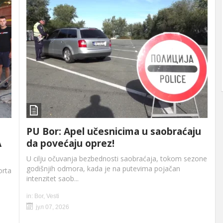
PU Bor: Apel učesnicima u saobraćaju
A
da povećaju oprez!
U cilju očuvanja bezbednosti saobraćaja, tokom sezone
godišnjih odmora, kada je na putevima pojačan
orta
intenzitet saob...
in:
Bor
,
Vesti
јул 07, 2026