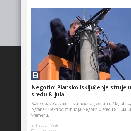
Negotin: Plansko isključenje struje 
sredu 8. jula
Kako obaveštavaju iz situacionog centra u Negotinu
ogranak Elektrodistribucija Negotin u sredu 8 . jula, u
vremenu...
in:
Negotin
,
Vesti