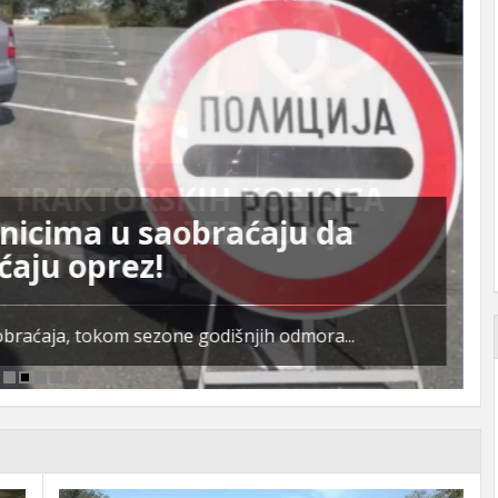
snicima u saobraćaju da
ćaju oprez!
obraćaja, tokom sezone godišnjih odmora...