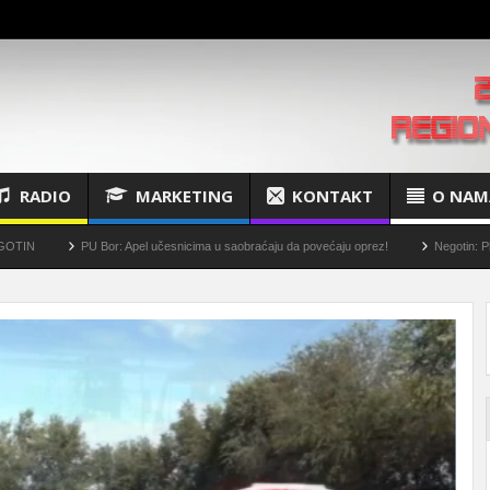
RADIO
MARKETING
KONTAKT
O NAM
PU Bor: Apel učesnicima u saobraćaju da povećaju oprez!
Negotin: Plansko isključenj