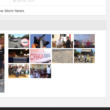
јул 06, 2026
ow More News