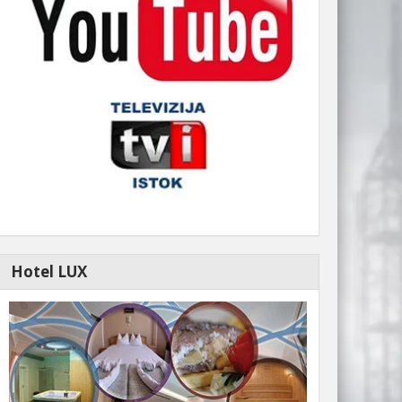
Negotin: Plansko isključenje stru
Kako obaveštavaju iz situacionog centra u Negotin
Hotel LUX