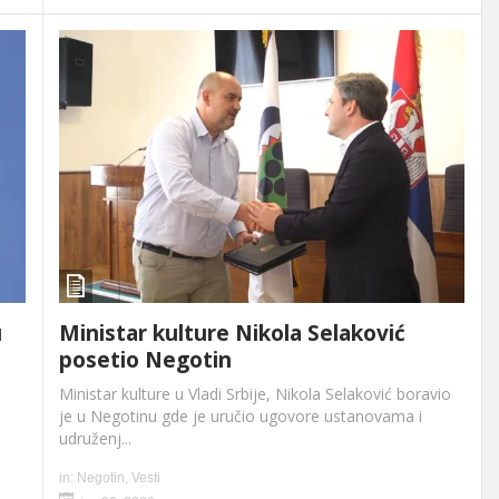
u
Ministar kulture Nikola Selaković
posetio Negotin
,
Ministar kulture u Vladi Srbije, Nikola Selaković boravio
je u Negotinu gde je uručio ugovore ustanovama i
udruženj...
in:
Negotin
,
Vesti