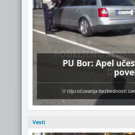
ICA
E
PU Bor: Apel uče
pove
U cilju očuvanja bezbednosti sa
Vesti