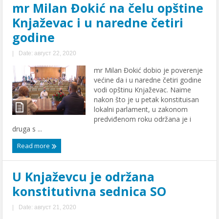
mr Milan Đokić na čelu opštine
Knjaževac i u naredne četiri
godine
|
Date: август 22, 2020
mr Milan Đokić dobio je poverenje
većine da i u naredne četiri godine
vodi opštinu Knjaževac. Naime
nakon što je u petak konstituisan
lokalni parlament, u zakonom
predviđenom roku održana je i
druga s ...
Read more
U Knjaževcu je održana
konstitutivna sednica SO
|
Date: август 21, 2020