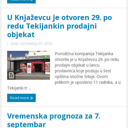
U Knjaževcu je otvoren 29. po
redu Tekijankin prodajni
objekat
|
Date: септембар 07, 2020
Porodična kompanija Tekijanka
otvorila je u Knjaževcu 29. po redu
prodajni objekat u lancu
prodavnica koje posluju u šest
opština istočne Srbije. Ovom
prilikom je uposleno 11 radnika, a u
Tekijanki tr ...
Read more
Vremenska prognoza za 7.
septembar