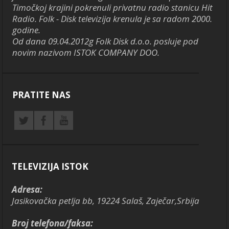
Timočkoj krajini pokrenuli privatnu radio stanicu Hit
Radio. Folk - Disk televizija krenula je sa radom 2000.
godine.
Od dana 09.04.2012g Folk Disk d.o.o. posluje pod
novim nazivom ISTOK COMPANY DOO.
PRATITE NAS
TELEVIZIJA ISTOK
Adresa:
Jasikovačka petlja bb, 19224 Salaš, Zaječar,Srbija
Broj telefona/faksa: