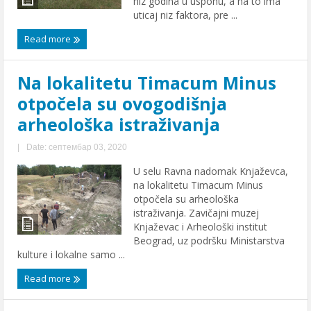
niz godina u usponu, a na to ima
uticaj niz faktora, pre ...
Read more
Na lokalitetu Timacum Minus
otpočela su ovogodišnja
arheološka istraživanja
|
Date: септембар 03, 2020
U selu Ravna nadomak Knjaževca,
na lokalitetu Timacum Minus
otpočela su arheološka
istraživanja. Zavičajni muzej
Knjaževac i Arheološki institut
Beograd, uz podršku Ministarstva
kulture i lokalne samo ...
Read more