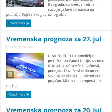
Beograda, sprovešće tretman
suzbijanja larvi komaraca na
području Zaječarskog upravnog ok ...
Read more
Vremenska prognoza za 27. jul
|
Date: јул 26, 2020
U istočnj Srbiji i u ponedeljak
pretežno sunčano i toplije, samo u
toku jutra nešto više oblačnosti,
ponegde. Duvaće slab do umeren
severozapadni vetar, povremeno i
pojačan. Minimalna temperatura
od 1 ...
Read more
Vremenska prognoza za 20. jul