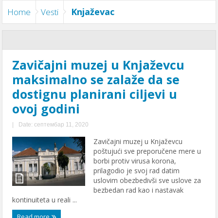
Knjaževac
Home
Vesti
Zavičajni muzej u Knjaževcu
maksimalno se zalaže da se
dostignu planirani ciljevi u
ovoj godini
|
Date: септембар 11, 2020
Zavičajni muzej u Knjaževcu
poštujući sve preporučene mere u
borbi protiv virusa korona,
prilagodio je svoj rad datim
uslovim obezbedivši sve uslove za
bezbedan rad kao i nastavak
kontinuiteta u reali ...
Read more