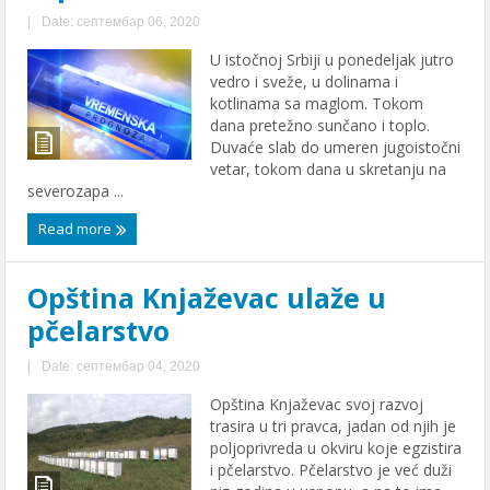
|
Date: септембар 06, 2020
U istočnoj Srbiji u ponedeljak jutro
vedro i sveže, u dolinama i
kotlinama sa maglom. Tokom
dana pretežno sunčano i toplo.
Duvaće slab do umeren jugoistočni
vetar, tokom dana u skretanju na
severozapa ...
Read more
Opština Knjaževac ulaže u
pčelarstvo
|
Date: септембар 04, 2020
Opština Knjaževac svoj razvoj
trasira u tri pravca, jadan od njih je
poljoprivreda u okviru koje egzistira
i pčelarstvo. Pčelarstvo je već duži