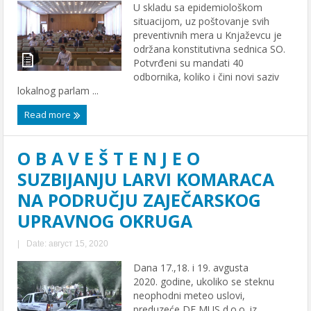
U skladu sa epidemiološkom
situacijom, uz poštovanje svih
preventivnih mera u Knjaževcu je
održana konstitutivna sednica SO.
Potvrđeni su mandati 40
odbornika, koliko i čini novi saziv
lokalnog parlam ...
Read more
O B A V E Š T E N J E O
SUZBIJANJU LARVI KOMARACA
NA PODRUČJU ZAJEČARSKOG
UPRAVNOG OKRUGA
|
Date: август 15, 2020
Dana 17.,18. i 19. avgusta
2020. godine, ukoliko se steknu
neophodni meteo uslovi,
preduzeće DE MUS d.o.o. iz