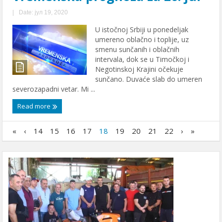
|
Date: јул 19, 2020
U istočnoj Srbiji u ponedeljak
umereno oblačno i toplije, uz
smenu sunčanih i oblačnih
intervala, dok se u Timočkoj i
Negotinskoj Krajini očekuje
sunčano. Duvaće slab do umeren
severozapadni vetar. Mi ...
Read more
«
‹
14
15
16
17
18
19
20
21
22
›
»