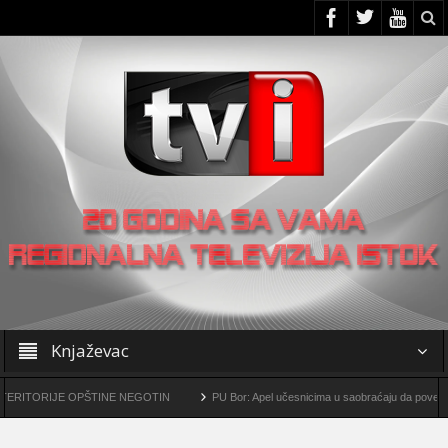
Knjaževac
JE OPŠTINE NEGOTIN
PU Bor: Apel učesnicima u saobraćaju da povećaju oprez!
ompleks „Čukaru Peki” i „Malka Golaja“