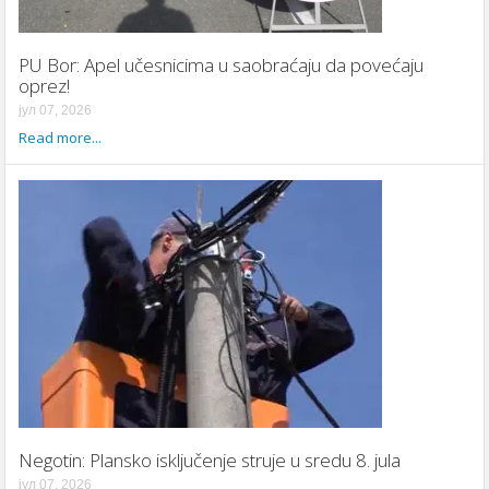
PU Bor: Apel učesnicima u saobraćaju da povećaju
oprez!
јул 07, 2026
Read more...
Negotin: Plansko isključenje struje u sredu 8. jula
јул 07, 2026