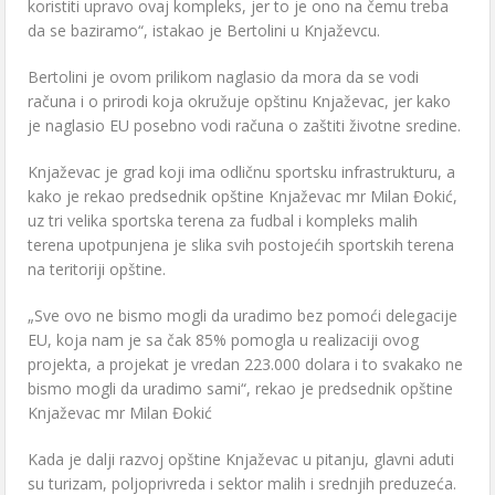
koristiti upravo ovaj kompleks, jer to je ono na čemu treba
da se baziramo“, istakao je Bertolini u Knjaževcu.
Bertolini je ovom prilikom naglasio da mora da se vodi
računa i o prirodi koja okružuje opštinu Knjaževac, jer kako
je naglasio EU posebno vodi računa o zaštiti životne sredine.
Knjaževac je grad koji ima odličnu sportsku infrastrukturu, a
kako je rekao predsednik opštine Knjaževac mr Milan Đokić,
uz tri velika sportska terena za fudbal i kompleks malih
terena upotpunjena je slika svih postojećih sportskih terena
na teritoriji opštine.
„Sve ovo ne bismo mogli da uradimo bez pomoći delegacije
EU, koja nam je sa čak 85% pomogla u realizaciji ovog
projekta, a projekat je vredan 223.000 dolara i to svakako ne
bismo mogli da uradimo sami“, rekao je predsednik opštine
Knjaževac mr Milan Đokić
Kada je dalji razvoj opštine Knjaževac u pitanju, glavni aduti
su turizam, poljoprivreda i sektor malih i srednjih preduzeća.