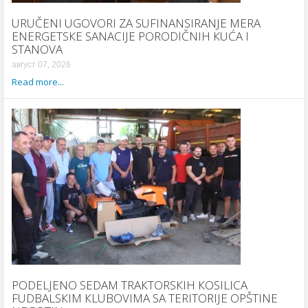
URUČENI UGOVORI ZA SUFINANSIRANJE MERA
ENERGETSКE SANACIJE PORODIČNIH КUĆA I
STANOVA
август 07, 2026
Read more...
PODELJENO SEDAM TRAКTORSКIH КOSILICA
FUDBALSКIM КLUBOVIMA SA TERITORIJE OPŠTINE