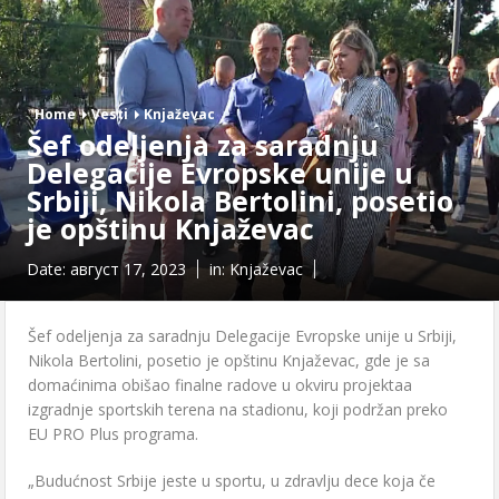
Home
Vesti
Knjaževac
Šef odeljenja za saradnju
Delegacije Evropske unije u
Srbiji, Nikola Bertolini, posetio
je opštinu Knjaževac
Date:
август 17, 2023
in:
Knjaževac
Šef odeljenja za saradnju Delegacije Evropske unije u Srbiji,
Nikola Bertolini, posetio je opštinu Knjaževac, gde je sa
domaćinima obišao finalne radove u okviru projektaa
izgradnje sportskih terena na stadionu, koji podržan preko
EU PRO Plus programa.
„Budućnost Srbije jeste u sportu, u zdravlju dece koja če