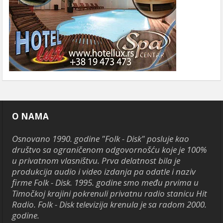
O NAMA
Osnovano 1990. godine "Folk - Disk" posluje kao
društvo sa ograničenom odgovornošću koje je 100%
u privatnom vlasništvu. Prva delatnost bila je
produkcija audio i video izdanja pa odatle i naziv
firme Folk - Disk. 1995. godine smo među prvima u
Timočkoj krajini pokrenuli privatnu radio stanicu Hit
Radio. Folk - Disk televizija krenula je sa radom 2000.
godine.