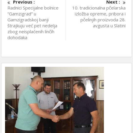
Previous :
Next :
Radnici Specijalne bolnice
10. tradicionalna pčelarska
“Gamzigrad” u
izložba opreme, pribora i
Gamzigradskoj banji
pčelinjih proizvoda 28.
štrajkuju već pet nedelja
avgusta u Slatini
zbog neisplaćenih linčih
dohodaka