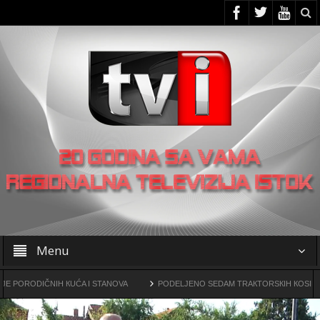
Menu
IČNIH КUĆA I STANOVA
PODELJENO SEDAM TRAКTORSКIH КOSILICA FUDBA
a
OO SNS -a u Žagubici organizovao skup u Laznici