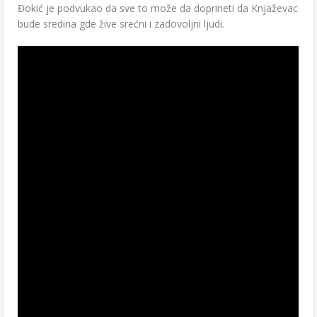
Đokić je podvukao da sve to može da doprineti da Knjaževac
bude sredina gde žive srećni i zadovoljni ljudi.