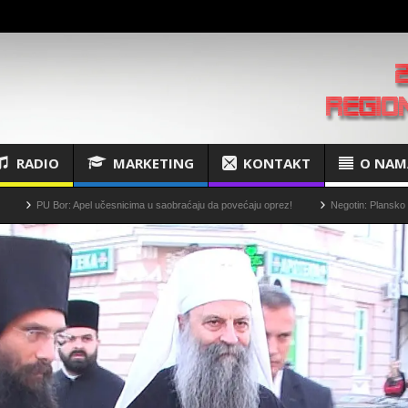
RADIO
MARKETING
KONTAKT
O NAM
r: Apel učesnicima u saobraćaju da povećaju oprez!
Negotin: Plansko isključenje stru
ja“