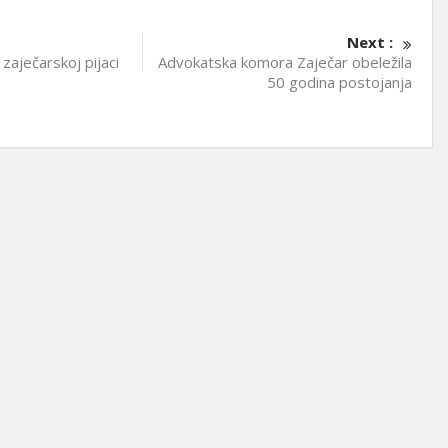
Next :
zaječarskoj pijaci
Advokatska komora Zaječar obeležila
50 godina postojanja