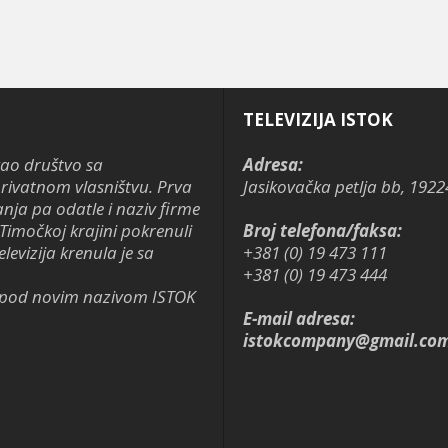
TELEVIZIJA ISTOK
kao društvo sa
Adresa:
ivatnom vlasništvu. Prva
Jasikovačka petlja bb, 1922
anja pa odatle i naziv firme
Timočkoj krajini pokrenuli
Broj telefona/faksa:
levizija krenula je sa
+381 (0) 19 473 111
+381 (0) 19 473 444
je pod novim nazivom ISTOK
E-mail adresa:
istokcompany@gmail.co