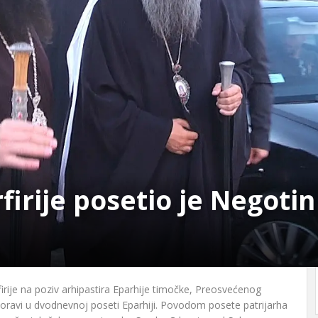
firije posetio je Negotin
rfirije na poziv arhipastira Eparhije timočke, Preosvećenog
boravi u dvodnevnoj poseti Eparhiji. Povodom posete patrijarha