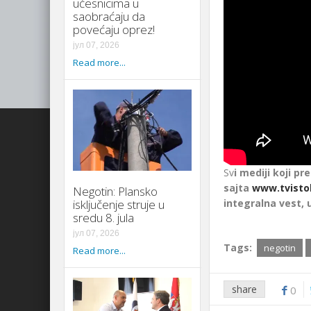
učesnicima u
saobraćaju da
povećaju oprez!
јул 07, 2026
Read more...
Sv
i mediji koji pr
sajta
www.tvisto
Negotin: Plansko
integralna vest, 
isključenje struje u
sredu 8. jula
јул 07, 2026
Tags:
negotin
Read more...
share
0