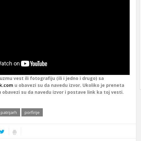
euzmu vest ili fotografiju (ili i jedno i drugo) sa
k.com
u obavezi su da navedu izvor. Ukoliko je preneta
u obavezi su da navedu izvor i postave link ka toj vesti.
patrijarh
porfirije