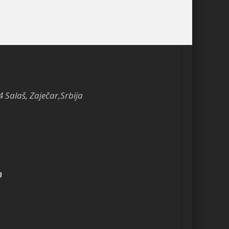
4 Salaš, Zaječar,Srbija
m