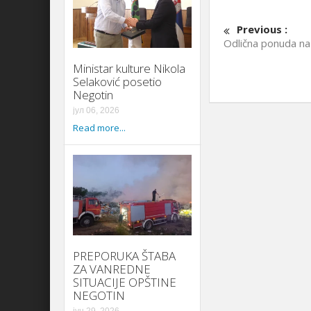
Previous :
Odlična ponuda na 
Ministar kulture Nikola
Selaković posetio
Negotin
јул 06, 2026
Read more...
PREPORUKA ŠTABA
ZA VANREDNE
SITUACIJE OPŠTINE
NEGOTIN