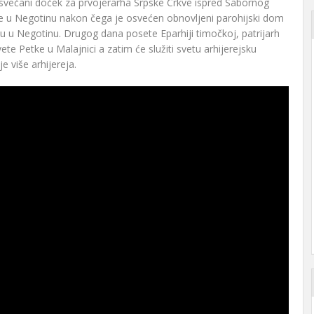
 je svečani doček za prvojerarha Srpske Crkve ispred Sabornog
e u Negotinu nakon čega je osvećen obnovljeni parohijski dom
 u Negotinu. Drugog dana posete Eparhiji timočkoj, patrijarh
vete Petke u Malajnici a zatim će služiti svetu arhijerejsku
je više arhijereja.