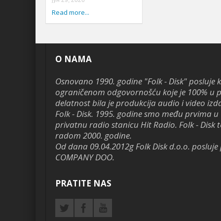
јун 29, 2026
Read more...
O NAMA
Osnovano 1990. godine "Folk - Disk" posluje 
ograničenom odgovornošću koje je 100% u pr
delatnost bila je produkcija audio i video izd
Folk - Disk. 1995. godine smo među prvima u 
privatnu radio stanicu Hit Radio. Folk - Disk te
radom 2000. godine.
Od dana 09.04.2012g Folk Disk d.o.o. poslu
COMPANY DOO.
PRATITE NAS