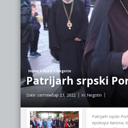
Home
Vesti
Negotin
Patrijarh srpski Por
Date:
септембар 23, 2022
in:
Negotin
Patrijarh srpski Po
episkopa Ilariona, 