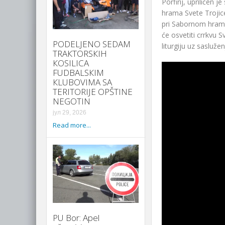
Porfirij, upriličen
hrama Svete Trojic
pri Sabornom hramu
će osvetiti crrkvu S
PODELJENO SEDAM
liturgiju uz saslužen
TRAКTORSКIH
КOSILICA
FUDBALSКIM
КLUBOVIMA SA
TERITORIJE OPŠTINE
NEGOTIN
јул 29, 2026
Read more...
PU Bor: Apel