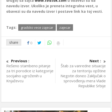
drugo) sa sajta
www.tvistok.com
u obavezi su da
navedu izvor. Ukoliko je preneta integralna vest, u
obavezi su da navedu izvor i postave link ka toj vesti.
Tags:
gradsko vece zajecar
zajecar
share
0
Previous :
Next :
Rešeno stambeno pitanje
Štab za vanredne situacije
za tri porodice iz kategorije
za teritoriju opštine
socijalno ugroženih u
Negotin doneo Zaključak o
Knjaževcu
sprovođenju mera Vlade
Republike Srbije