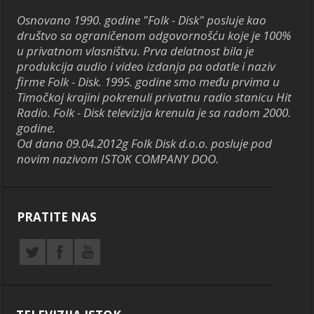
Osnovano 1990. godine "Folk - Disk" posluje kao
društvo sa ograničenom odgovornošću koje je 100%
u privatnom vlasništvu. Prva delatnost bila je
produkcija audio i video izdanja pa odatle i naziv
firme Folk - Disk. 1995. godine smo među prvima u
Timočkoj krajini pokrenuli privatnu radio stanicu Hit
Radio. Folk - Disk televizija krenula je sa radom 2000.
godine.
Od dana 09.04.2012g Folk Disk d.o.o. posluje pod
novim nazivom ISTOK COMPANY DOO.
PRATITE NAS