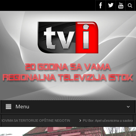
Menu
SA TERITORIJE OPŠTINE NEGOTIN
PU Bor: Apel učesnicima u saobraćaju da pov
ko-metalurški kompleks „Čukaru Peki” i „Malka Golaja“