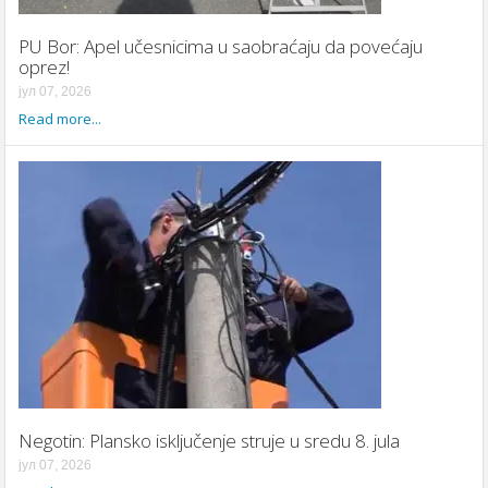
PU Bor: Apel učesnicima u saobraćaju da povećaju
oprez!
јул 07, 2026
Read more...
Negotin: Plansko isključenje struje u sredu 8. jula
јул 07, 2026