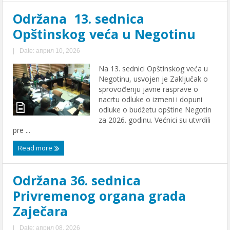
Održana 13. sednica
Opštinskog veća u Negotinu
|
Date: април 10, 2026
Na 13. sednici Opštinskog veća u
Negotinu, usvojen je Zaključak o
sprovođenju javne rasprave o
nacrtu odluke o izmeni i dopuni
odluke o budžetu opštine Negotin
za 2026. godinu. Većnici su utvrdili
pre ...
Read more
Održana 36. sеdnica
Privrеmеnog organa grada
Zajеčara
|
Date: април 08, 2026