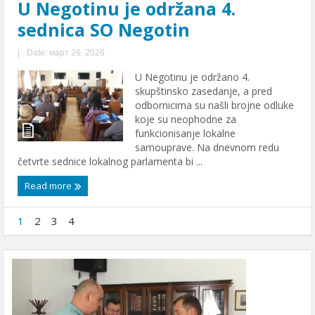
U Negotinu je održana 4.
sednica SO Negotin
|
Date: март 26, 2026
U Negotinu je održano 4.
skupštinsko zasedanje, a pred
odbornicima su našli brojne odluke
koje su neophodne za
funkcionisanje lokalne
samouprave. Na dnevnom redu
četvrte sednice lokalnog parlamenta bi ...
Read more
1
2
3
4