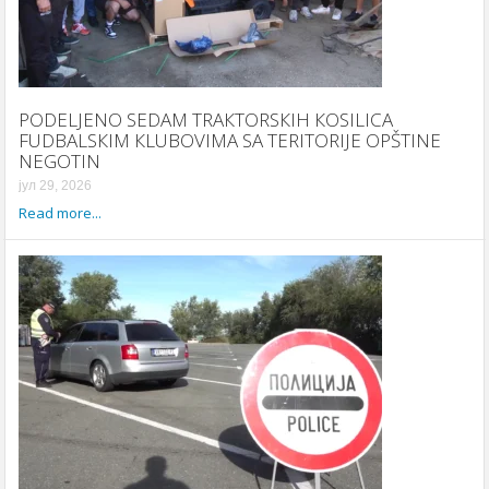
PODELJENO SEDAM TRAКTORSКIH КOSILICA
FUDBALSКIM КLUBOVIMA SA TERITORIJE OPŠTINE
NEGOTIN
јул 29, 2026
Read more...