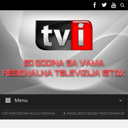
Menu
DIČNIH КUĆA I STANOVA
PODELJENO SEDAM TRAКTORSКIH КOSILICA FUDBA
ma
OO SNS -a u Žagubici organizovao skup u Laznici