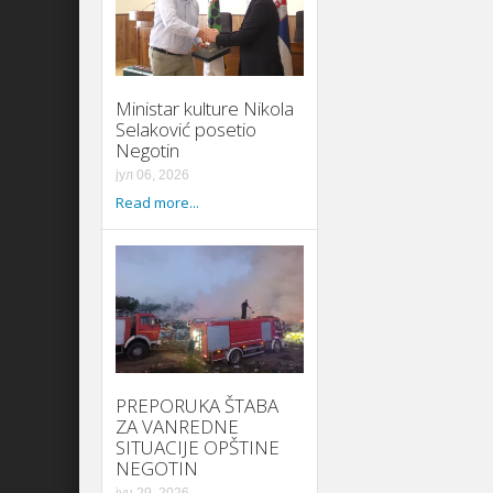
Ministar kulture Nikola
Selaković posetio
Negotin
јул 06, 2026
Read more...
PREPORUKA ŠTABA
ZA VANREDNE
SITUACIJE OPŠTINE
NEGOTIN