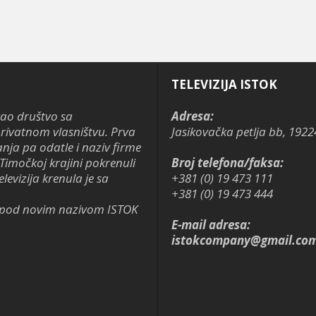
TELEVIZIJA ISTOK
kao društvo sa
Adresa:
ivatnom vlasništvu. Prva
Jasikovačka petlja bb, 1922
anja pa odatle i naziv firme
Timočkoj krajini pokrenuli
Broj telefona/faksa:
levizija krenula je sa
+381 (0) 19 473 111
+381 (0) 19 473 444
je pod novim nazivom ISTOK
E-mail adresa:
istokcompany@gmail.co