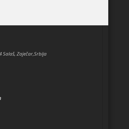
4 Salaš, Zaječar,Srbija
m