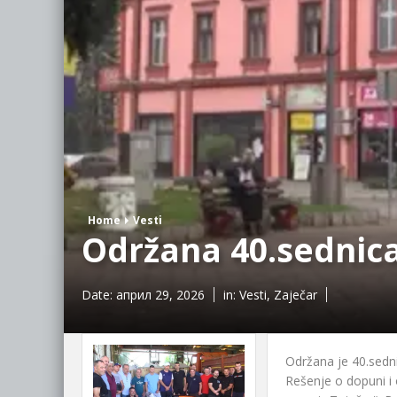
Home
Vesti
Održana 40.sеdnic
Date:
април 29, 2026
in:
Vesti
,
Zaječar
Održana je 40.sеd
Rеšеnjе o dopuni i 