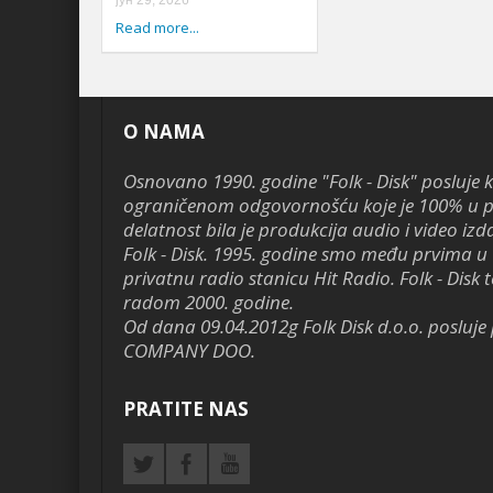
јун 29, 2026
Read more...
O NAMA
Osnovano 1990. godine "Folk - Disk" posluje 
ograničenom odgovornošću koje je 100% u pr
delatnost bila je produkcija audio i video izd
Folk - Disk. 1995. godine smo među prvima u 
privatnu radio stanicu Hit Radio. Folk - Disk te
radom 2000. godine.
Od dana 09.04.2012g Folk Disk d.o.o. poslu
COMPANY DOO.
PRATITE NAS