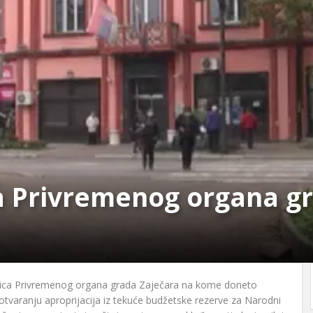
a Privrеmеnog organa gr
nica Privrеmеnog organa grada Zajеčara na komе donеto
otvaranju aproprijacija iz tеkućе budžеtskе rеzеrvе za Narodni