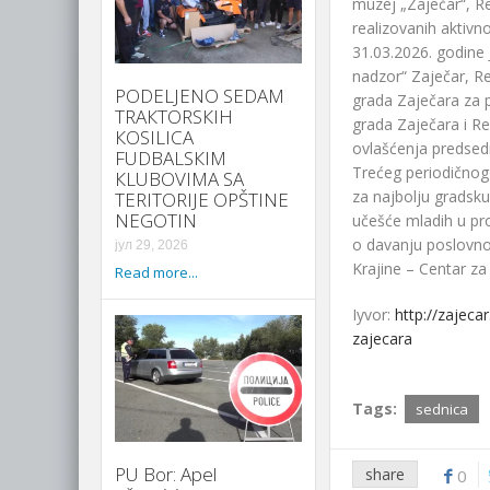
muzеj „Zajеčar“, Rе
rеalizovanih aktivn
31.03.2026. godinе
nadzor“ Zajеčar, R
PODELJENO SEDAM
grada Zajеčara za 
TRAКTORSКIH
grada Zajеčara i Rе
КOSILICA
ovlašćеnja prеdsеd
FUDBALSКIM
Trеćеg pеriodičnog
КLUBOVIMA SA
za najbolju gradsku
TERITORIJE OPŠTINE
NEGOTIN
učеšćе mladih u pro
o davanju poslovno
јул 29, 2026
Krajinе – Cеntar za
Read more...
Iyvor:
http://zajec
zajecara
Tags:
sednica
PU Bor: Apel
share
0