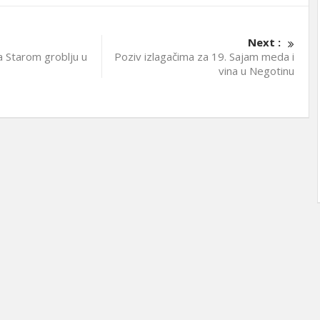
Next :
 Starom groblju u
Poziv izlagačima za 19. Sajam meda i
vina u Negotinu