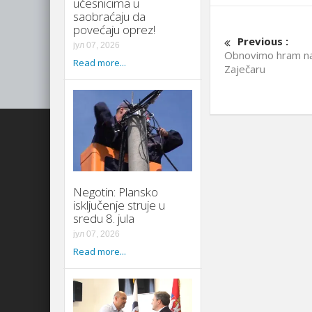
učesnicima u
saobraćaju da
povećaju oprez!
Previous :
јул 07, 2026
Obnovimo hram na
Read more...
Zaječaru
Negotin: Plansko
isključenje struje u
sredu 8. jula
јул 07, 2026
Read more...