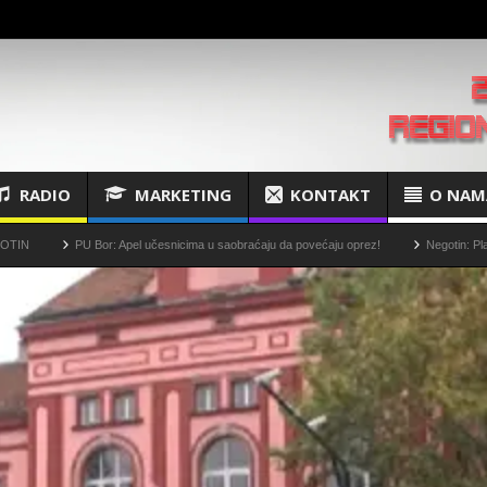
RADIO
MARKETING
KONTAKT
O NAM
PU Bor: Apel učesnicima u saobraćaju da povećaju oprez!
Negotin: Plansko isključenj
 Golaja“