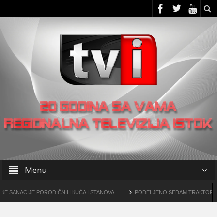
Menu
ACIJE PORODIČNIH КUĆA I STANOVA
PODELJENO SEDAM TRAКTORSКIH КOS
rgovine drogama
OO SNS -a u Žagubici organizovao skup u Laznici