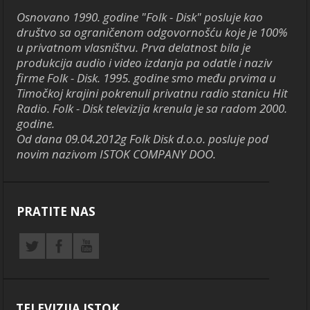
Osnovano 1990. godine "Folk - Disk" posluje kao
društvo sa ograničenom odgovornošću koje je 100%
u privatnom vlasništvu. Prva delatnost bila je
produkcija audio i video izdanja pa odatle i naziv
firme Folk - Disk. 1995. godine smo među prvima u
Timočkoj krajini pokrenuli privatnu radio stanicu Hit
Radio. Folk - Disk televizija krenula je sa radom 2000.
godine.
Od dana 09.04.2012g Folk Disk d.o.o. posluje pod
novim nazivom ISTOK COMPANY DOO.
PRATITE NAS
TELEVIZIJA ISTOK