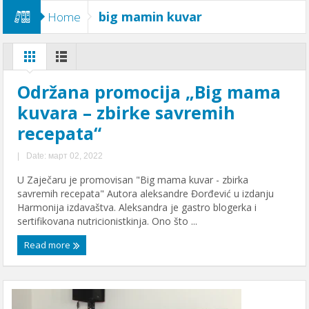
big mamin kuvar
Home
Održana promocija „Big mama
kuvara – zbirke savremih
recepata“
|
Date: март 02, 2022
U Zaječaru je promovisan "Big mama kuvar - zbirka
savremih recepata" Autora aleksandre Đorđević u izdanju
Harmonija izdavaštva. Aleksandra je gastro blogerka i
sertifikovana nutricionistkinja. Ono što ...
Read more