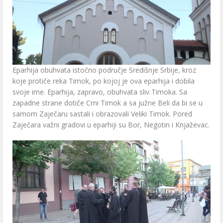
Eparhija obuhvata istočno područje Središnje Srbije, kroz
koje protiče reka Timok, po kojoj je ova eparhija i dobila
svoje ime. Eparhija, zapravo, obuhvata sliv Timoka. Sa
zapadne strane dotiče Crni Timok a sa južne Beli da bi se u
samom Zaječaru sastali i obrazovali Veliki Timok. Pored
Zaječara važni gradovi u eparhiji su Bor, Negotin i Knjaževac.