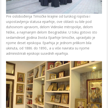
Pre oslobođenja Timočke krajine od turskog ropstva i
uspostavljenja statusa eparhije, ove oblasti su bile pod
duhovnom upravom, delom Vidinske mitropolije, delom
Niške, a najmanjim delom Beogradske. U toku gotovo sto
sedamdeset godina života Eparhije timočke, upravljalo je
njome deset episkopa. Eparhija je jednom prilikom bila
ukinuta, od 1886. do 1890., a u više navrata su njome
administrirali episkopi susednih eparhija.