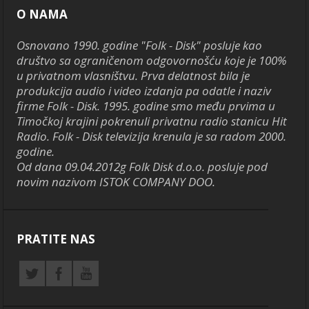
O NAMA
Osnovano 1990. godine "Folk - Disk" posluje kao
društvo sa ograničenom odgovornošću koje je 100%
u privatnom vlasništvu. Prva delatnost bila je
produkcija audio i video izdanja pa odatle i naziv
firme Folk - Disk. 1995. godine smo među prvima u
Timočkoj krajini pokrenuli privatnu radio stanicu Hit
Radio. Folk - Disk televizija krenula je sa radom 2000.
godine.
Od dana 09.04.2012g Folk Disk d.o.o. posluje pod
novim nazivom ISTOK COMPANY DOO.
PRATITE NAS