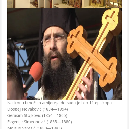
Na tronu timočkih arhijereja do sada je bilo 11 episkopa
Dositej Novaković (1834—1854)
Gerasim Stojković (1854—1865)
Evgenije Simeonović (1865—1880)
Mojsije Veresić (1880—1883)