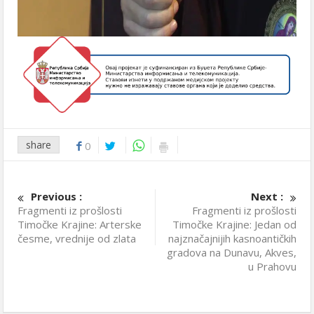
share
0
Previous :
Next :
Fragmenti iz prošlosti
Fragmenti iz prošlosti
Timočke Krajine: Arterske
Timočke Krajine: Jedan od
česme, vrednije od zlata
najznačajnijih kasnoantičkih
gradova na Dunavu, Akves,
u Prahovu