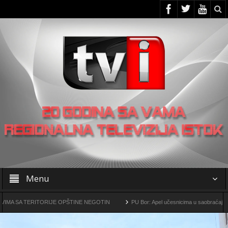
Menu
ITORIJE OPŠTINE NEGOTIN
PU Bor: Apel učesnicima u saobraćaju da povećaju o
urški kompleks „Čukaru Peki” i „Malka Golaja“