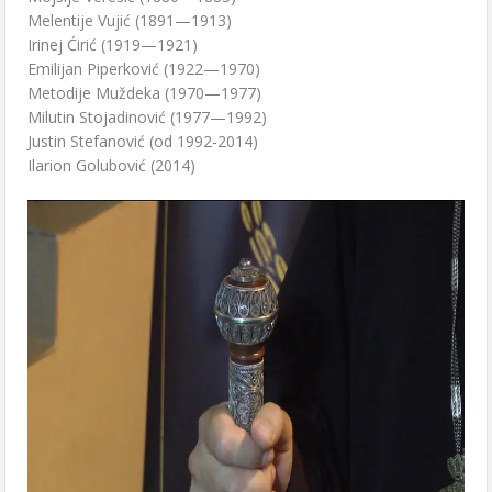
Melentije Vujić (1891—1913)
Irinej Ćirić (1919—1921)
Emilijan Piperković (1922—1970)
Metodije Muždeka (1970—1977)
Milutin Stojadinović (1977—1992)
Justin Stefanović (od 1992-2014)
Ilarion Golubović (2014)