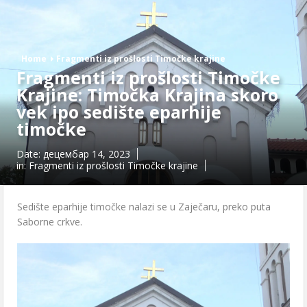
Home
Fragmenti iz prošlosti Timočke krajine
Fragmenti iz prošlosti Timočke
Krajine: Timočka Krajina skoro
vek ipo sedište eparhije
timočke
Date:
децембар 14, 2023
in:
Fragmenti iz prošlosti Timočke krajine
Sedište eparhije timočke nalazi se u Zaječaru, preko puta
Saborne crkve.