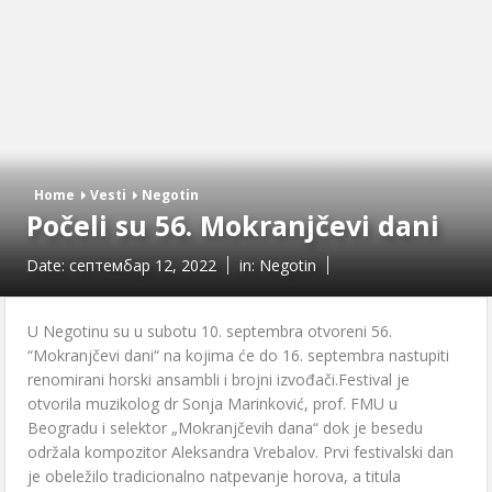
Home
Vesti
Negotin
Počeli su 56. Mokranjčevi dani
Date:
септембар 12, 2022
in:
Negotin
U Negotinu su u subotu 10. septembra otvoreni 56.
“Mokranjčevi dani“ na kojima će do 16. septembra nastupiti
renomirani horski ansambli i brojni izvođači.Festival je
otvorila muzikolog dr Sonja Marinković, prof. FMU u
Beogradu i selektor „Mokranjčevih dana“ dok je besedu
održala kompozitor Aleksandra Vrebalov. Prvi festivalski dan
je obeležilo tradicionalno natpevanje horova, a titula