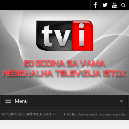
Menu
ITORIJE OPŠTINE NEGOTIN
PU Bor: Apel učesnicima u saobraćaju da povećaju o
urški kompleks „Čukaru Peki” i „Malka Golaja“