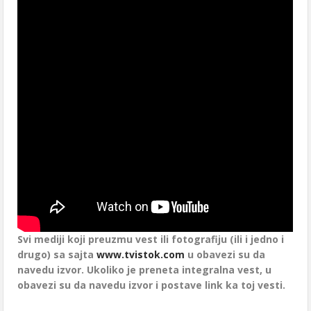
Svi mediji koji preuzmu vest ili fotografiju (ili i jedno i
drugo) sa sajta
www.tvistok.com
u obavezi su da
navedu izvor. Ukoliko je preneta integralna vest, u
obavezi su da navedu izvor i postave link ka toj vesti.