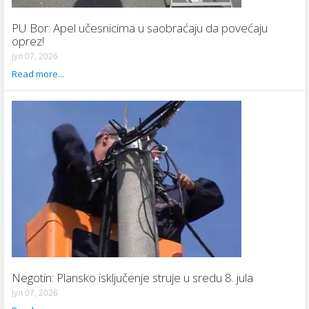
PU Bor: Apel učesnicima u saobraćaju da povećaju
oprez!
јул 07, 2026
Read more...
Negotin: Plansko isključenje struje u sredu 8. jula
јул 07, 2026