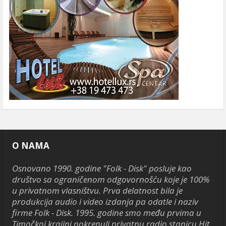
O NAMA
Osnovano 1990. godine "Folk - Disk" posluje kao
društvo sa ograničenom odgovornošću koje je 100%
u privatnom vlasništvu. Prva delatnost bila je
produkcija audio i video izdanja pa odatle i naziv
firme Folk - Disk. 1995. godine smo među prvima u
Timočkoj krajini pokrenuli privatnu radio stanicu Hit