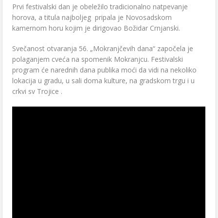
Prvi festivalski dan je obeležilo tradicionalno natpevanje
horova, a titula najboljeg pripala je Novosadskom
kamernom horu kojim je dirigovao Božidar Crnjanski.
Svečanost otvaranja 56. „Mokranjčevih dana“ započela je
polaganjem cveća na spomenik Mokranjcu. Festivalski
program će narednih dana publika moći da vidi na nekoliko
lokacija u gradu, u sali doma kulture, na gradskom trgu i u
crkvi sv Trojice .