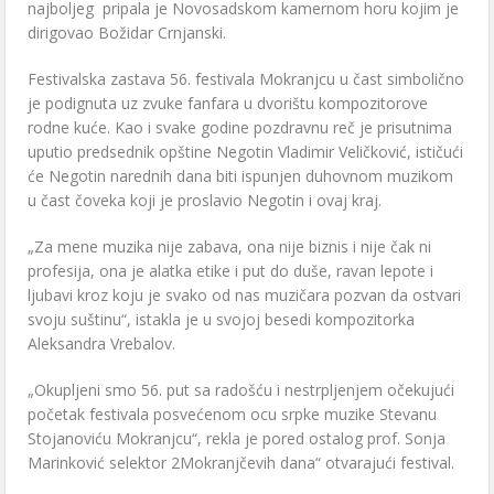
najboljeg pripala je Novosadskom kamernom horu kojim je
dirigovao Božidar Crnjanski.
Festivalska zastava 56. festivala Mokranjcu u čast simbolično
je podignuta uz zvuke fanfara u dvorištu kompozitorove
rodne kuće. Kao i svake godine pozdravnu reč je prisutnima
uputio predsednik opštine Negotin Vladimir Veličković, ističući
će Negotin narednih dana biti ispunjen duhovnom muzikom
u čast čoveka koji je proslavio Negotin i ovaj kraj.
„Za mene muzika nije zabava, ona nije biznis i nije čak ni
profesija, ona je alatka etike i put do duše, ravan lepote i
ljubavi kroz koju je svako od nas muzičara pozvan da ostvari
svoju suštinu“, istakla je u svojoj besedi kompozitorka
Aleksandra Vrebalov.
„Okupljeni smo 56. put sa radošću i nestrpljenjem očekujući
početak festivala posvećenom ocu srpke muzike Stevanu
Stojanoviću Mokranjcu“, rekla je pored ostalog prof. Sonja
Marinković selektor 2Mokranjčevih dana“ otvarajući festival.