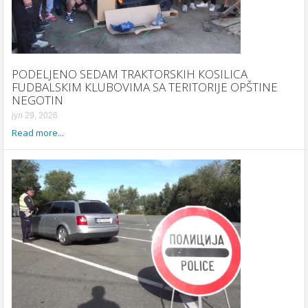
PODELJENO SEDAM TRAКTORSКIH КOSILICA
FUDBALSКIM КLUBOVIMA SA TERITORIJE OPŠTINE
NEGOTIN
јул 29, 2026
Read more...