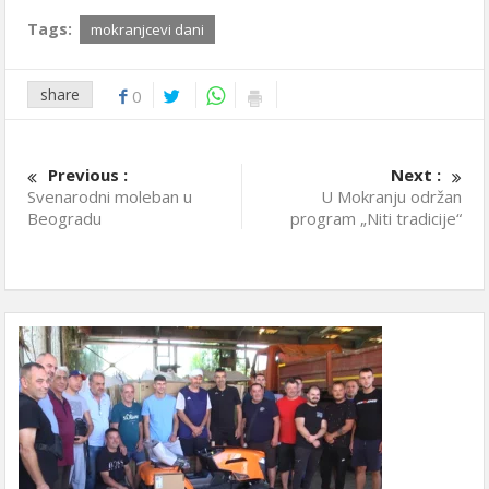
Tags:
mokranjcevi dani
share
0
Previous :
Next :
Svenarodni moleban u
U Mokranju održan
Beogradu
program „Niti tradicije“