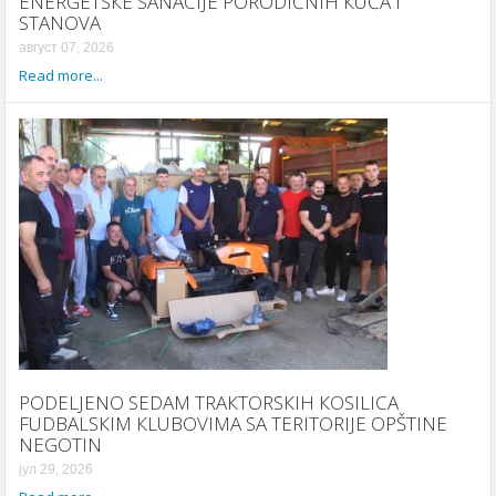
ENERGETSКE SANACIJE PORODIČNIH КUĆA I
STANOVA
август 07, 2026
Read more...
PODELJENO SEDAM TRAКTORSКIH КOSILICA
FUDBALSКIM КLUBOVIMA SA TERITORIJE OPŠTINE
NEGOTIN
јул 29, 2026