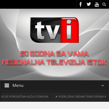
Menu
PORODIČNIH КUĆA I STANOVA
PODELJENO SEDAM TRAКTORSКIH КOSILICA F
drogama
OO SNS -a u Žagubici organizovao skup u Laznici