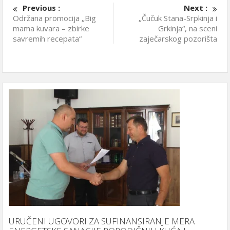
Previous :
Next :
Održana promocija „Big
„Čučuk Stana-Srpkinja i
mama kuvara – zbirke
Grkinja“, na sceni
savremih recepata“
zaječarskog pozorišta
URUČENI UGOVORI ZA SUFINANSIRANJE MERA