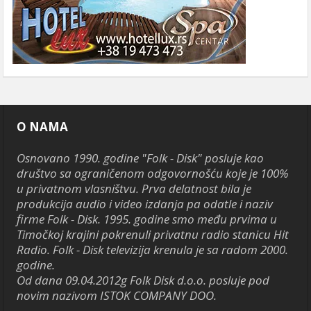
O NAMA
Osnovano 1990. godine "Folk - Disk" posluje kao
društvo sa ograničenom odgovornošću koje je 100%
u privatnom vlasništvu. Prva delatnost bila je
produkcija audio i video izdanja pa odatle i naziv
firme Folk - Disk. 1995. godine smo među prvima u
Timočkoj krajini pokrenuli privatnu radio stanicu Hit
Radio. Folk - Disk televizija krenula je sa radom 2000.
godine.
Od dana 09.04.2012g Folk Disk d.o.o. posluje pod
novim nazivom ISTOK COMPANY DOO.