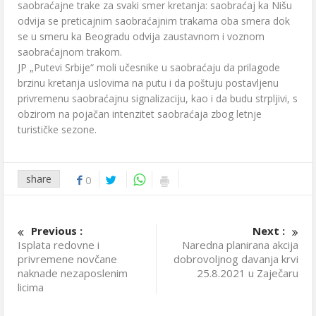
saobraćajne trake za svaki smer kretanja: saobraćaj ka Nišu
odvija se preticajnim saobraćajnim trakama oba smera dok
se u smeru ka Beogradu odvija zaustavnom i voznom
saobraćajnom trakom.
JP „Putevi Srbije“ moli učesnike u saobraćaju da prilagode
brzinu kretanja uslovima na putu i da poštuju postavljenu
privremenu saobraćajnu signalizaciju, kao i da budu strpljivi, s
obzirom na pojačan intenzitet saobraćaja zbog letnje
turističke sezone.
share
0
Previous :
Next :
Isplata redovne i
Naredna planirana akcija
privremene novčane
dobrovoljnog davanja krvi
naknade nezaposlenim
25.8.2021 u Zaječaru
licima