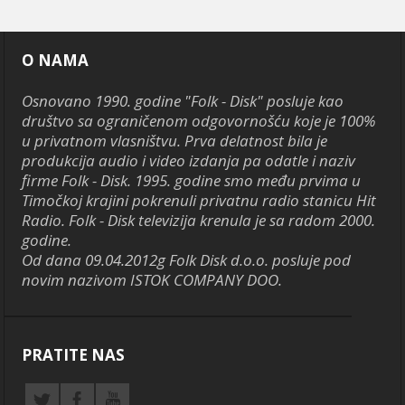
O NAMA
Osnovano 1990. godine "Folk - Disk" posluje kao
društvo sa ograničenom odgovornošću koje je 100%
u privatnom vlasništvu. Prva delatnost bila je
produkcija audio i video izdanja pa odatle i naziv
firme Folk - Disk. 1995. godine smo među prvima u
Timočkoj krajini pokrenuli privatnu radio stanicu Hit
Radio. Folk - Disk televizija krenula je sa radom 2000.
godine.
Od dana 09.04.2012g Folk Disk d.o.o. posluje pod
novim nazivom ISTOK COMPANY DOO.
PRATITE NAS