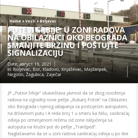
Home
Vesti
Boljevac
PUTEVI SRBIJE: U ZONI RADOVA
NA OBILAZNICI OКO BEOGRADA
SMANJITE BRZINU I POŠTUJTE
SIGNALIZACIJU
Date:
август 19, 2021
in:
Boljevac
,
Bor
,
Kladovo
,
Knjaževac
,
Majdanpek
,
Negotin
,
Žagubica
,
Zaječar
JP „Putevi Srbije“ obaveštava javnost da se zbog izvođenja
radova na izgradnji nove petlje „Bubanj Potok“ na Obilaznici
oko Beograda i njenog uklapanja sa postojećim autoputem,
na državnom putu I A reda broj 1 u smeru ka Nišu, saobraćaj
odvija po izmenjenom režimu od zone isključenja sa
autoputa na Кružni put do petlje „Tranšped“.
Naglašavamo da se u zoni radova saobraćaj odvija u po dve