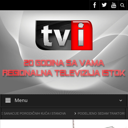
Menu
IJE PORODIČNIH КUĆA I STANOVA
PODELJENO SEDAM TRAКTORSКIH КOSIL
vine drogama
OO SNS -a u Žagubici organizovao skup u Laznici