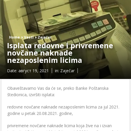
Home
Vesti
Zaječar
Isplata redovne i privremene
novčane naknade
nezaposlenim licima
Date:
август 19, 2021
in:
Zaječar
Obaveštavamo Vas da će se, preko Banke Poštanska
štedionica, izvršiti isplata:
redovne novčane naknade nezaposlenim licima za jul 2021.
godine u petak 20.08.2021. godine,
privremene novčane naknade licima koja žive na i izvan