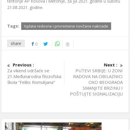
teritorije AP Кosova i Metohije, za jul 2021. godine u subotu
21.08.2021. godine.
Tags:
Isplata redovne i privremene novčane naknade
share
0
Previous :
Next :
Za vikend održaće se
PUTEVI SRBIJE: U ZONI
21.Međunarodna filozofska
RADOVA NA OBILAZNICI
škola “Feliks Romulijana”
OКO BEOGRADA
SMANJITE BRZINU I
POŠTUJTE SIGNALIZACIJU