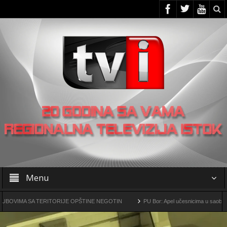
Menu
A SA TERITORIJE OPŠTINE NEGOTIN
PU Bor: Apel učesnicima u saobraćaju da 
rsko-metalurški kompleks „Čukaru Peki” i „Malka Golaja“