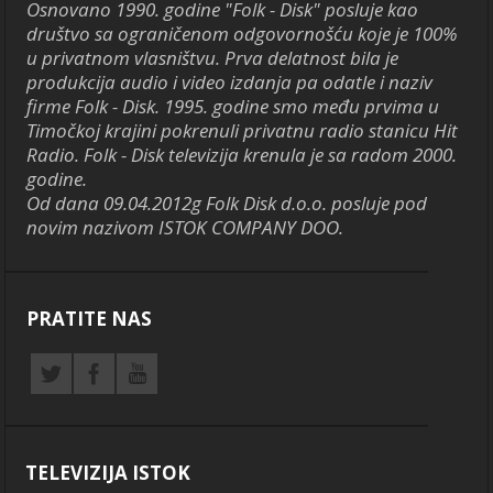
Osnovano 1990. godine "Folk - Disk" posluje kao
društvo sa ograničenom odgovornošću koje je 100%
u privatnom vlasništvu. Prva delatnost bila je
produkcija audio i video izdanja pa odatle i naziv
firme Folk - Disk. 1995. godine smo među prvima u
Timočkoj krajini pokrenuli privatnu radio stanicu Hit
Radio. Folk - Disk televizija krenula je sa radom 2000.
godine.
Od dana 09.04.2012g Folk Disk d.o.o. posluje pod
novim nazivom ISTOK COMPANY DOO.
PRATITE NAS
TELEVIZIJA ISTOK