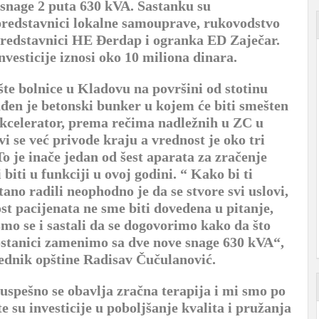
snage 2 puta 630 kVA. Sastanku su
predstavnici lokalne samouprave, rukovodstvo
redstavnici HE Đerdap i ogranka ED Zaječar.
nvesticije iznosi oko 10 miliona dinara.
te bolnice u Kladovu na površini od stotinu
đen je betonski bunker u kojem će biti smešten
akcelerator, prema rečima nadležnih u ZC u
i se već privode kraju a vrednost je oko tri
To je inače jedan od šest aparata za zračenje
i biti u funkciji u ovoj godini. “ Kako bi ti
ano radili neophodno je da se stvore svi uslovi,
t pacijenata ne sme biti dovedena u pitanje,
o se i sastali da se dogovorimo kako da što
ostanici zamenimo sa dve nove snage 630 kVA“,
ednik opštine Radisav Čučulanović.
spešno se obavlja zračna terapija i mi smo po
e su investicije u poboljšanje kvalita i pružanja