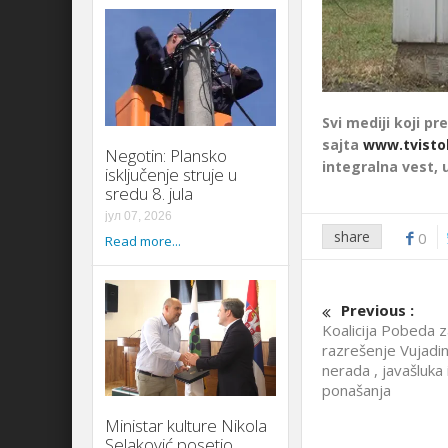
Svi mediji koji pre
sajta
www.tvisto
Negotin: Plansko
integralna vest, 
isključenje struje u
sredu 8. jula
јул 07, 2026
share
0
Read more...
Previous :
Koalicija Pobeda z
razrešenje Vujadin
nerada , javašluka
ponašanja
Ministar kulture Nikola
Selaković posetio