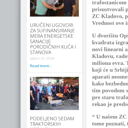
trafostanicom 
prisustvovali 
ZC Kladovo, p
Vrednost ove i
URUČENI UGOVORI
ZA SUFINANSIRANJE
U dvorištu Opš
MERA ENERGETSКE
SANACIJE
kvadrata izgra
PORODIČNIH КUĆA I
novi linearni 
STANOVA
Kladovu, radov
август 07, 2026
miliona evra. 
Read more...
koji će u Srbij
aparati neomet
kako bezbednos
tim povodom sm
pre staru traf
rekao je preds
“ U našem ZC u
PODELJENO SEDAM
tome poznati, t
TRAКTORSКIH