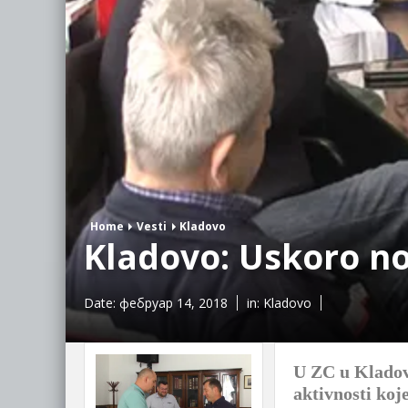
Home
Vesti
Kladovo
Kladovo: Uskoro no
Date:
фебруар 14, 2018
in:
Kladovo
U ZC u Kladov
aktivnosti koj