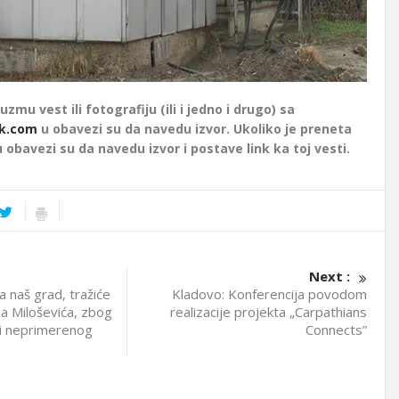
uzmu vest ili fotografiju (ili i jedno i drugo) sa
k.com
u obavezi su da navedu izvor. Ukoliko je preneta
u obavezi su da navedu izvor i postave link ka toj vesti.
Next :
a naš grad, tražiće
Kladovo: Konferencija povodom
a Miloševića, zbog
realizacije projekta „Carpathians
 i neprimerenog
Connects”