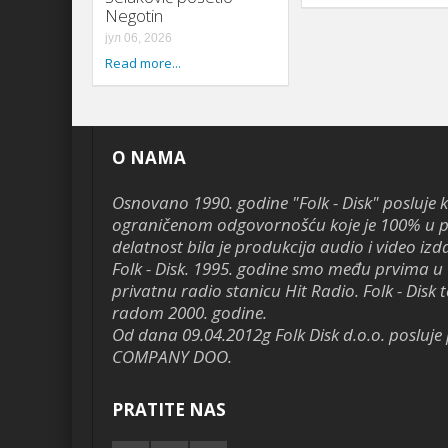
Negotin
јул 06, 2026
Read more...
O NAMA
Osnovano 1990. godine "Folk - Disk" posluje 
ograničenom odgovornošću koje je 100% u pr
delatnost bila je produkcija audio i video izd
Folk - Disk. 1995. godine smo među prvima u 
privatnu radio stanicu Hit Radio. Folk - Disk te
radom 2000. godine.
Od dana 09.04.2012g Folk Disk d.o.o. poslu
COMPANY DOO.
PRATITE NAS