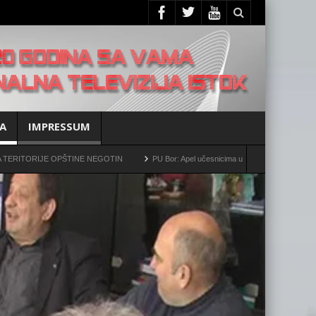
A
IMPRESSUM
 OPŠTINE NEGOTIN
PU Bor: Apel učesnicima u saobraćaju da povećaju oprez!