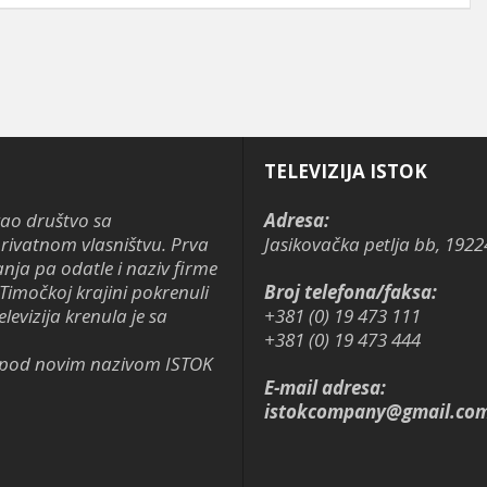
TELEVIZIJA ISTOK
kao društvo sa
Adresa:
ivatnom vlasništvu. Prva
Jasikovačka petlja bb, 1922
anja pa odatle i naziv firme
Timočkoj krajini pokrenuli
Broj telefona/faksa:
levizija krenula je sa
+381 (0) 19 473 111
+381 (0) 19 473 444
je pod novim nazivom ISTOK
E-mail adresa:
istokcompany@gmail.co