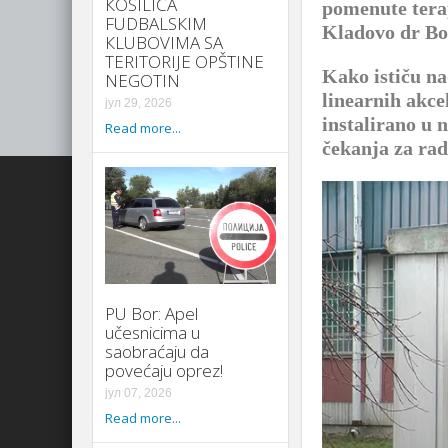
КOSILICA
pomenute terap
FUDBALSКIM
Kladovo dr Bor
КLUBOVIMA SA
TERITORIJE OPŠTINE
Kako ističu na
NEGOTIN
linearnih akcel
јул 29, 2026
instalirano u n
Read more...
čekanja za rad
PU Bor: Apel
učesnicima u
saobraćaju da
povećaju oprez!
јул 07, 2026
Read more...