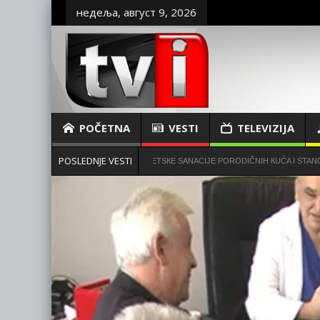
недеља, август 9, 2026
POČETNA
VESTI
TELEVIZIJA
POSLEDNJE VESTI
ANSIRANJE MERA ENERGETSКE SANACIJE PORODIČNIH КUĆA I STANOVA
PO