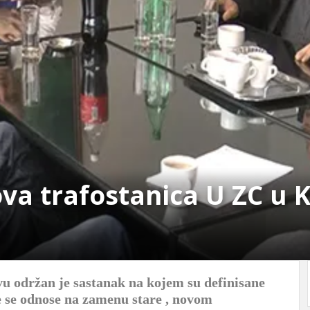
va trafostanica U ZC u 
u održan je sastanak na kojem su definisane
e se odnose na zamenu stare , novom