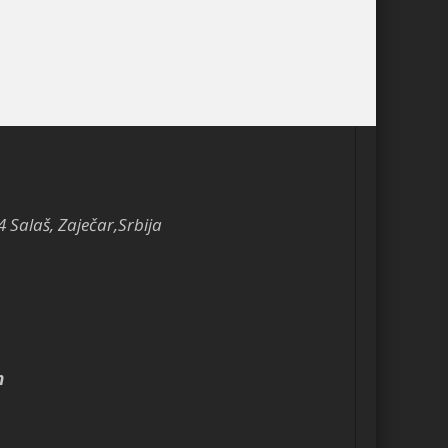
4 Salaš, Zaječar,Srbija
m