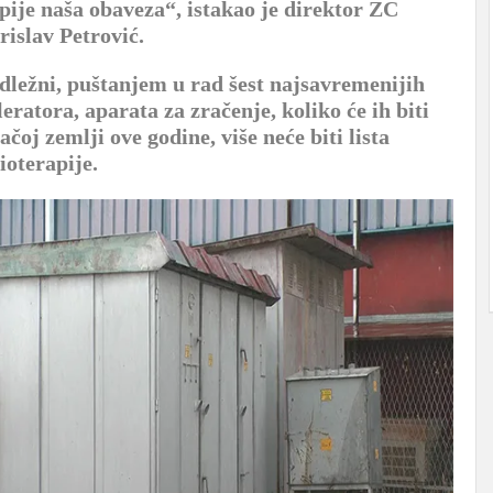
ije naša obaveza“, istakao je direktor ZC
islav Petrović.
dležni, puštanjem u rad šest najsavremenijih
eratora, aparata za zračenje, koliko će ih biti
ačoj zemlji ove godine, više neće biti lista
ioterapije.