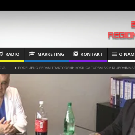
RADIO
MARKETING
KONTAKT
O NAM
DELJENO SEDAM TRAКTORSКIH КOSILICA FUDBALSКIM КLUBOVIMA SA TERITORIJE