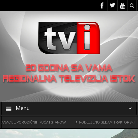
Menu
 PORODIČNIH КUĆA I STANOVA
PODELJENO SEDAM TRAКTORSКIH КOSILICA 
 drogama
OO SNS -a u Žagubici organizovao skup u Laznici