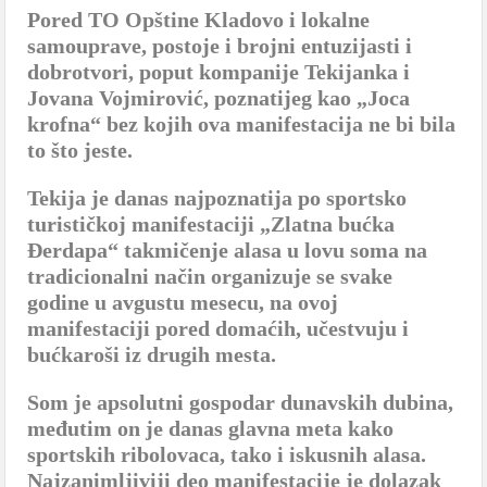
Pored TO Opštine Kladovo i lokalne
samouprave, postoje i brojni entuzijasti i
dobrotvori, poput kompanije Tekijanka i
Jovana Vojmirović, poznatijeg kao „Joca
krofna“ bez kojih ova manifestacija ne bi bila
to što jeste.
Tekija je danas najpoznatija po sportsko
turističkoj manifestaciji „Zlatna bućka
Đerdapa“ takmičenje alasa u lovu soma na
tradicionalni način organizuje se svake
godine u avgustu mesecu, na ovoj
manifestaciji pored domaćih, učestvuju i
bućkaroši iz drugih mesta.
Som je apsolutni gospodar dunavskih dubina,
međutim on je danas glavna meta kako
sportskih ribolovaca, tako i iskusnih alasa.
Najzanimljiviji deo manifestacije je dolazak