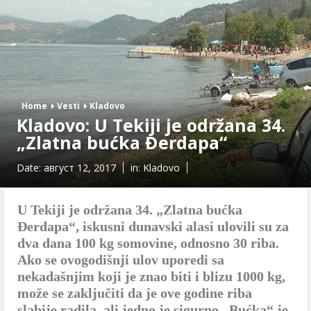
Home
Vesti
Kladovo
Kladovo: U Tekiji je održana 34.
„Zlatna bućka Đerdapa“
Date:
август 12, 2017
in:
Kladovo
U Tekiji je odr
žana 34. „Zlatna bućka
Đerdapa“, iskusni dunavski alasi ulovili su za
dva dana 100 kg somovine, odnosno 30 riba.
Ako se ovogodišnji ulov uporedi sa
nekadašnjim koji je znao biti i blizu 1000 kg,
može se zaključiti da je ove godine riba
slabije radila, ali jedno je sigurno „Bućka“ je