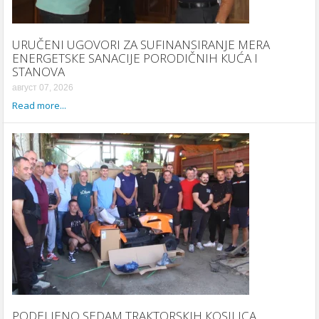
URUČENI UGOVORI ZA SUFINANSIRANJE MERA
ENERGETSКE SANACIJE PORODIČNIH КUĆA I
STANOVA
август 07, 2026
Read more...
PODELJENO SEDAM TRAКTORSКIH КOSILICA