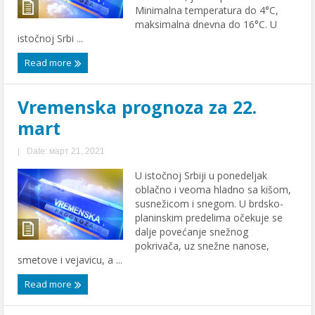
Minimalna temperatura do 4°C,
maksimalna dnevna do 16°C. U
istočnoj Srbi ...
Read more
Vremenska prognoza za 22.
mart
|
Date: март 21, 2021
U istočnoj Srbiji u ponedeljak
oblačno i veoma hladno sa kišom,
susnežicom i snegom. U brdsko-
planinskim predelima očekuje se
dalje povećanje snežnog
pokrivača, uz snežne nanose,
smetove i vejavicu, a ...
Read more