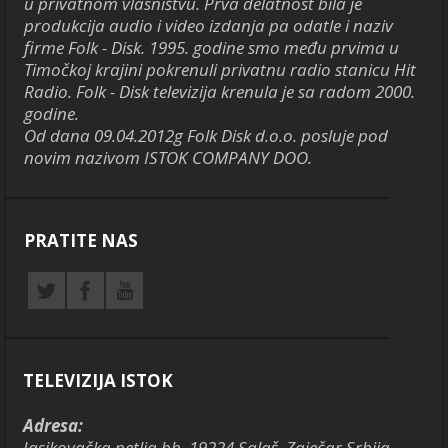
u privatnom vlasništvu. Prva delatnost bila je
produkcija audio i video izdanja pa odatle i naziv
firme Folk - Disk. 1995. godine smo među prvima u
Timočkoj krajini pokrenuli privatnu radio stanicu Hit
Radio. Folk - Disk televizija krenula je sa radom 2000.
godine.
Od dana 09.04.2012g Folk Disk d.o.o. posluje pod
novim nazivom ISTOK COMPANY DOO.
PRATITE NAS
TELEVIZIJA ISTOK
Adresa:
Jasikovačka petlja bb, 19224 Salaš, Zaječar,Srbija