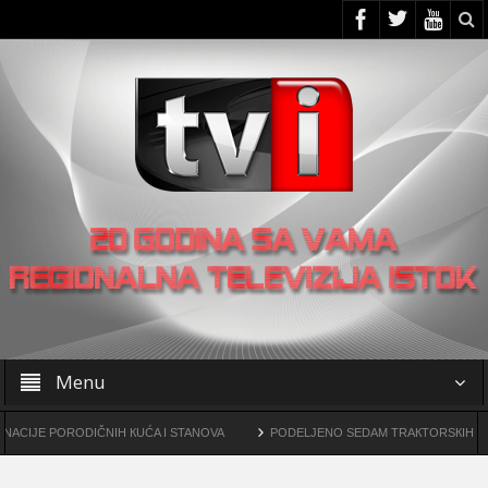
Menu
ORODIČNIH КUĆA I STANOVA
PODELJENO SEDAM TRAКTORSКIH КOSILICA F
rogama
OO SNS -a u Žagubici organizovao skup u Laznici