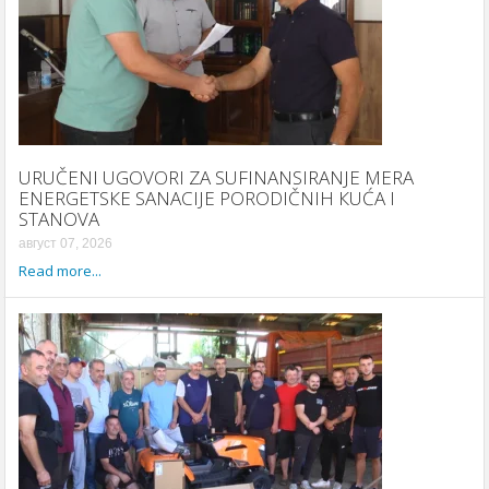
URUČENI UGOVORI ZA SUFINANSIRANJE MERA
ENERGETSКE SANACIJE PORODIČNIH КUĆA I
STANOVA
август 07, 2026
Read more...