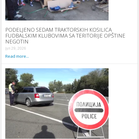
PODELJENO SEDAM TRAКTORSКIH КOSILICA
FUDBALSКIM КLUBOVIMA SA TERITORIJE OPŠTINE
NEGOTIN
јул 29, 2026
Read more...