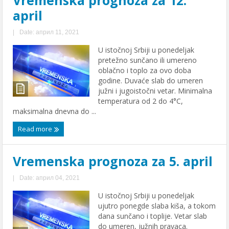
april
|
Date: април 11, 2021
U istočnoj Srbiji u ponedeljak
pretežno sunčano ili umereno
oblačno i toplo za ovo doba
godine. Duvaće slab do umeren
južni i jugoistočni vetar. Minimalna
temperatura od 2 do 4°C,
maksimalna dnevna do ...
Read more
Vremenska prognoza za 5. april
|
Date: април 04, 2021
U istočnoj Srbiji u ponedeljak
ujutro ponegde slaba kiša, a tokom
dana sunčano i toplije. Vetar slab
do umeren, južnih pravaca.