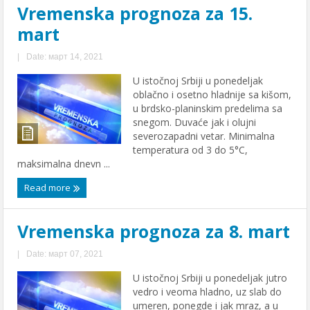
Vremenska prognoza za 15.
mart
|
Date: март 14, 2021
U istočnoj Srbiji u ponedeljak
oblačno i osetno hladnije sa kišom,
u brdsko-planinskim predelima sa
snegom. Duvaće jak i olujni
severozapadni vetar. Minimalna
temperatura od 3 do 5°C,
maksimalna dnevn ...
Read more
Vremenska prognoza za 8. mart
|
Date: март 07, 2021
U istočnoj Srbiji u ponedeljak jutro
vedro i veoma hladno, uz slab do
umeren, ponegde i jak mraz, a u