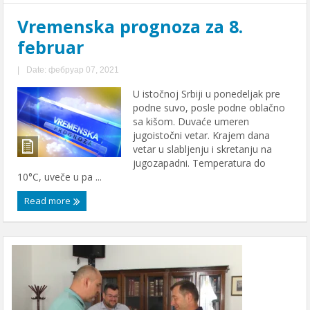
Vremenska prognoza za 8.
februar
|
Date: фебруар 07, 2021
U istočnoj Srbiji u ponedeljak pre
podne suvo, posle podne oblačno
sa kišom. Duvaće umeren
jugoistočni vetar. Krajem dana
vetar u slabljenju i skretanju na
jugozapadni. Temperatura do
10°C, uveče u pa ...
Read more