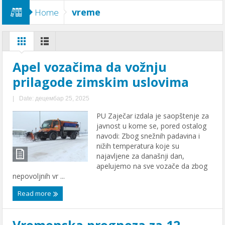
vreme
Home
Apel vozačima da vožnju
prilagode zimskim uslovima
|
Date: децембар 25, 2025
PU Zaječar izdala je saopštenje za
javnost u kome se, pored ostalog
navodi: Zbog snežnih padavina i
nižih temperatura koje su
najavljene za današnji dan,
apelujemo na sve vozače da zbog
nepovoljnih vr ...
Read more
Vremenska prognoza za 12.