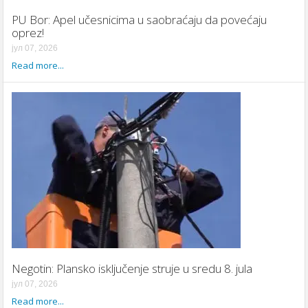
PU Bor: Apel učesnicima u saobraćaju da povećaju
oprez!
јул 07, 2026
Read more...
Negotin: Plansko isključenje struje u sredu 8. jula
јул 07, 2026
Read more...