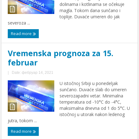
dolinama i kotlinama se očekuje
magla. Tokom dana sunčano i
toplije. Duvaće umeren do jak
severoza ...
Read more
Vremenska prognoza za 15.
februar
|
Date: фебруар 14, 2021
U istočnoj Srbiji u ponedeljak
sunčano. Duvaće slab do umeren
severozapadni vetar. Minimalna
temperatura od -10°C do -4°C,
maksimalna dnevna od 1 do 5°C. U
istočnoj u utorak nakon ledenog
jutra, tokom ...
Read more