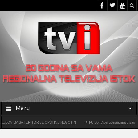
Menu
IMA SA TERITORIJE OPŠTINE NEGOTIN
PU Bor: Apel učesnicima u saobraćaju d
udarsko-metalurški kompleks „Čukaru Peki” i „Malka Golaja“