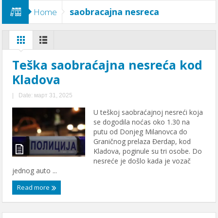
saobracajna nesreca
Home
Teška saobraćajna nesreća kod
Kladova
|
Date: март 31, 2025
U teškoj saobraćajnoj nesreći koja
se dogodila noćas oko 1.30 na
putu od Donjeg Milanovca do
Graničnog prelaza Đerdap, kod
Kladova, poginule su tri osobe. Do
nesreće je došlo kada je vozač
jednog auto ...
Read more