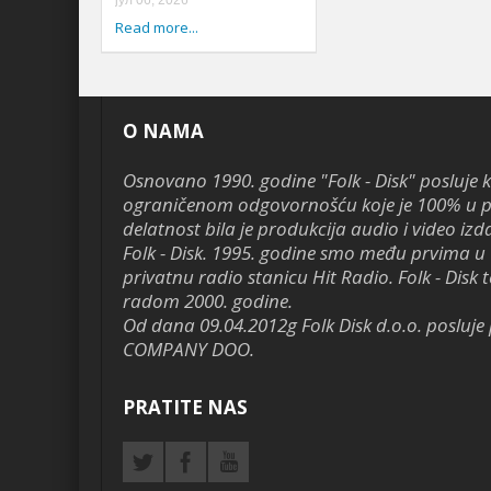
јул 06, 2026
Read more...
O NAMA
Osnovano 1990. godine "Folk - Disk" posluje 
ograničenom odgovornošću koje je 100% u pr
delatnost bila je produkcija audio i video izd
Folk - Disk. 1995. godine smo među prvima u 
privatnu radio stanicu Hit Radio. Folk - Disk te
radom 2000. godine.
Od dana 09.04.2012g Folk Disk d.o.o. poslu
COMPANY DOO.
PRATITE NAS