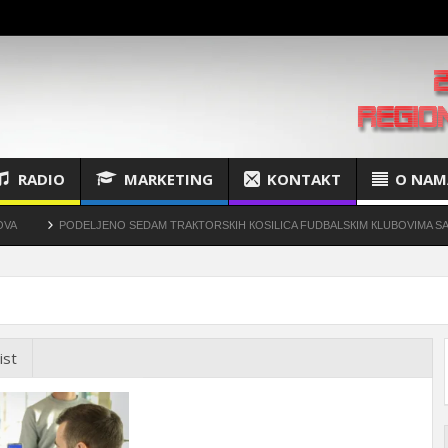
RADIO
MARKETING
KONTAKT
O NAM
PODELJENO SEDAM TRAКTORSКIH КOSILICA FUDBALSКIM КLUBOVIMA SA TERIT
ist