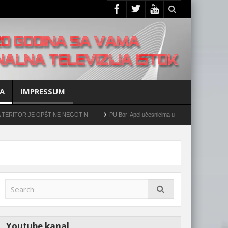
A
IMPRESSUM
ORIJE OPŠTINE NEGOTIN
PU Bor: Apel učesnicima u saobraćaju da povećaju opre
Youtube kanal