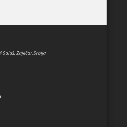
4 Salaš, Zaječar,Srbija
m