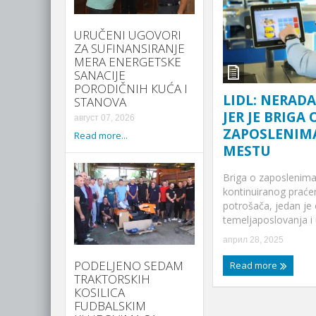
URUČENI UGOVORI
ZA SUFINANSIRANJE
MERA ENERGETSКE
SANACIJE
PORODIČNIH КUĆA I
LIDL: NERADA
STANOVA
JER JE BRIGA 
август 07, 2026
ZAPOSLENIM
Read more...
MESTU
Briga o zaposlenima
kontinuiranog praće
potrošača, jedan je
temeljaposlovanja i u
април 28, 2025
PODELJENO SEDAM
Read more
TRAКTORSКIH
КOSILICA
FUDBALSКIM