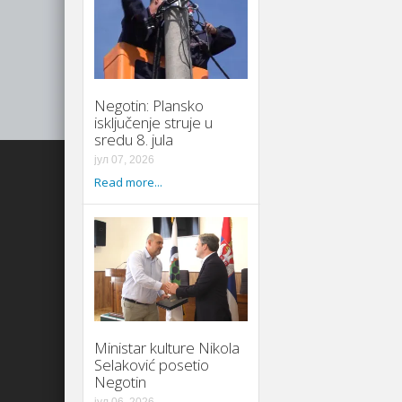
Negotin: Plansko
isključenje struje u
sredu 8. jula
јул 07, 2026
Read more...
Ministar kulture Nikola
Selaković posetio
Negotin