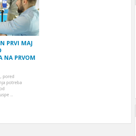
N PRVI MAJ
O
A NA PRVOM
, pored
nja potreba
 od
spe ...