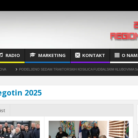
RADIO
MARKETING
KONTAKT
O NAM
PODELJENO SEDAM TRAКTORSКIH КOSILICA FUDBALSКIM КLUBOVIMA SA TERIT
negotin 2025
ist