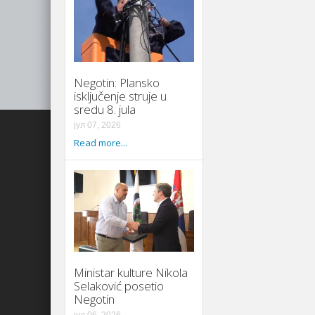
Negotin: Plansko
isključenje struje u
sredu 8. jula
јул 07, 2026
Read more...
Ministar kulture Nikola
Selaković posetio
Negotin