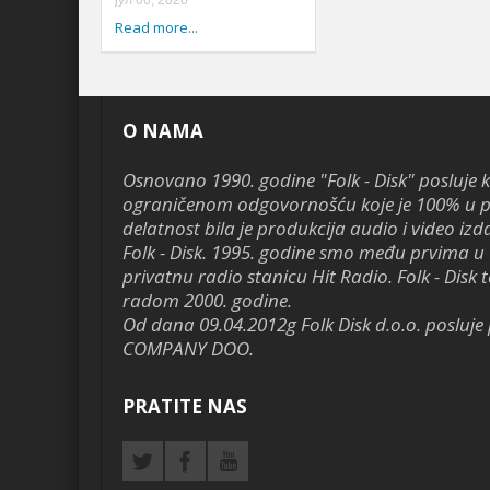
јул 06, 2026
Read more...
O NAMA
Osnovano 1990. godine "Folk - Disk" posluje 
ograničenom odgovornošću koje je 100% u pr
delatnost bila je produkcija audio i video izd
Folk - Disk. 1995. godine smo među prvima u 
privatnu radio stanicu Hit Radio. Folk - Disk te
radom 2000. godine.
Od dana 09.04.2012g Folk Disk d.o.o. poslu
COMPANY DOO.
PRATITE NAS