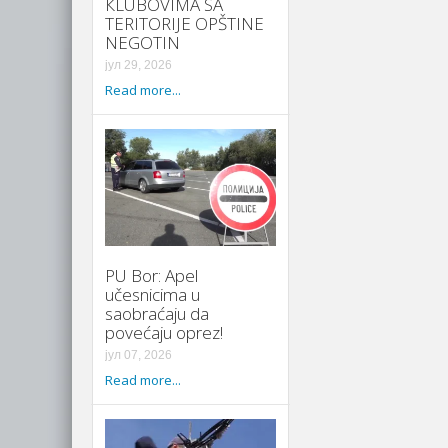
КLUBOVIMA SA
TERITORIJE OPŠTINE
NEGOTIN
јул 29, 2026
Read more...
PU Bor: Apel
učesnicima u
saobraćaju da
povećaju oprez!
јул 07, 2026
Read more...