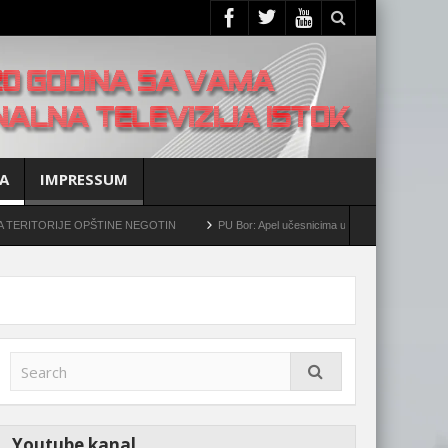
A
IMPRESSUM
ORIJE OPŠTINE NEGOTIN
PU Bor: Apel učesnicima u saobraćaju da povećaju opre
Youtube kanal