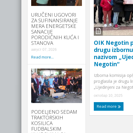
URUČENI UGOVORI
ZA SUFINANSIRANJE
MERA ENERGETSКE
SANACIJE
PORODIČNIH КUĆA I
OIK Negotin p
STANOVA
drugu izbornu
август 07, 2026
nazivom „Ujed
Read more...
Negotin“
Izborna komisija op
proglasila je drugu 
„Ujedinjeni za Negoti
октобар 10, 2025
Read more
PODELJENO SEDAM
TRAКTORSКIH
КOSILICA
FUDBALSКIM