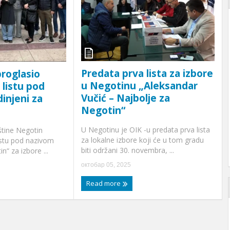
Predata prva lista za izbore
roglasio
u Negotinu „Aleksandar
 listu pod
Vučić – Najbolje za
injeni za
Negotin“
U Negotinu je OIK -u predata prva lista
štine Negotin
za lokalne izbore koji će u tom gradu
listu pod nazivom
biti održani 30. novembra, ...
n“ za izbore ...
октобар 05, 2025
Read more