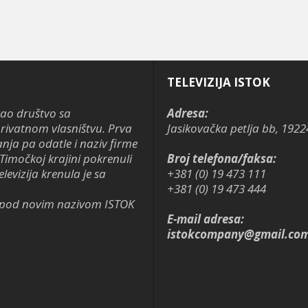
TELEVIZIJA ISTOK
kao društvo sa
Adresa:
ivatnom vlasništvu. Prva
Jasikovačka petlja bb, 1922
anja pa odatle i naziv firme
Timočkoj krajini pokrenuli
Broj telefona/faksa:
levizija krenula je sa
+381 (0) 19 473 111
+381 (0) 19 473 444
je pod novim nazivom ISTOK
E-mail adresa:
istokcompany@gmail.co