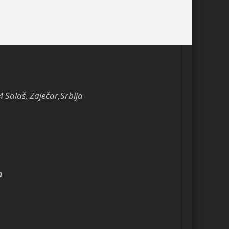
4 Salaš, Zaječar,Srbija
m