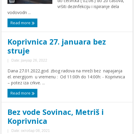
do četvrtka ( 02.06.) do 20 časova,
vršiti dezinfekciju i ispiranje dela
vodovodn ...
Read more
Koprivnica 27. januara bez
struje
|
Date: јануар 26, 2022
Dana 27.01.2022.god. zbog radova na mreži bez napajanja
el. energijom u vremenu : Od 11:00h do 14:00h: - Koprivnica
– potez iza crkve. ...
Read more
Bez vode Sovinac, Metriš i
Koprivnica
|
Date: октобар 08, 2021