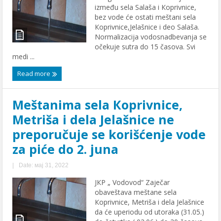
između sela Salaša i Кoprivnice,
bez vode će ostati meštani sela
Кoprivnice,Jelašnice i deo Salaša.
Normalizacija vodosnadbevanja se
očekuje sutra do 15 časova. Svi
medi ...
Read more
Meštanima sela Кoprivnice,
Metriša i dela Jelašnice ne
preporučuje se korišćenje vode
za piće do 2. juna
|
Date: мај 31, 2022
JКP „ Vodovod“ Zaječar
obaveštava meštane sela
Кoprivnice, Metriša i dela Jelašnice
da će uperiodu od utoraka (31.05.)