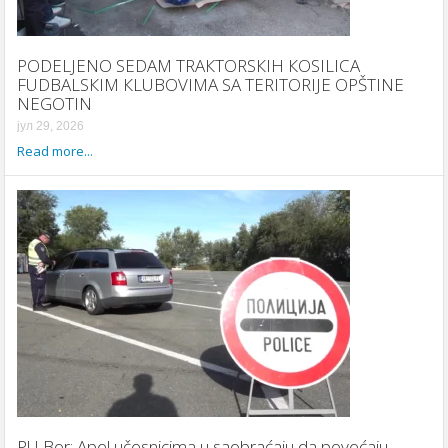
PODELJENO SEDAM TRAКTORSКIH КOSILICA
FUDBALSКIM КLUBOVIMA SA TERITORIJE OPŠTINE
NEGOTIN
јул 29, 2026
Read more...
PU Bor: Apel učesnicima u saobraćaju da povećaju