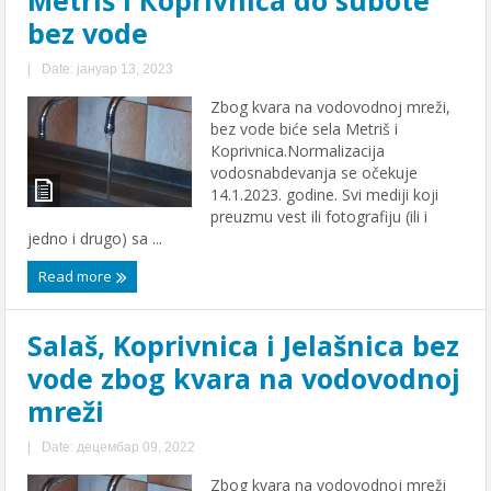
bez vode
|
Date: јануар 13, 2023
Zbog kvara na vodovodnoj mreži,
bez vode biće sela Metriš i
Кoprivnica.Normalizacija
vodosnabdevanja se očekuje
14.1.2023. godine. Svi mediji koji
preuzmu vest ili fotografiju (ili i
jedno i drugo) sa ...
Read more
Salaš, Koprivnica i Jelašnica bez
vode zbog kvara na vodovodnoj
mreži
|
Date: децембар 09, 2022
Zbog kvara na vodovodnoj mreži