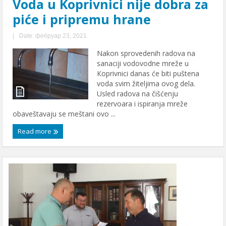
Voda u Koprivnici nije dobra za
piće i pripremu hrane
|
Date: фебруар 23, 2021
Nakon sprovedenih radova na
sanaciji vodovodne mreže u
Кoprivnici danas će biti puštena
voda svim žiteljima ovog dela.
Usled radova na čišćenju
rezervoara i ispiranja mreže
obaveštavaju se meštani ovo ...
Read more