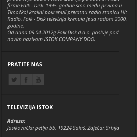
firme Folk - Disk. 1995. godine smo među prvima u
Timočkoj krajini pokrenuli privatnu radio stanicu Hit
Radio. Folk - Disk televizija krenula je sa radom 2000.
godine.
Od dana 09.04.2012g Folk Disk d.o.o. posluje pod
novim nazivom ISTOK COMPANY DOO.
PRATITE NAS
TELEVIZIJA ISTOK
Adresa:
Jasikovačka petlja bb, 19224 Salaš, Zaječar,Srbija