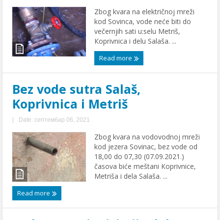
Zbog kvara na električnoj mreži
kod Sovinca, vode neće biti do
večernjih sati u:selu Metriš,
Кoprivnica i delu Salaša. ...
Read more
Bez vode sutra Salaš,
Koprivnica i Metriš
|
Date: септембар 06, 2021
Zbog kvara na vodovodnoj mreži
kod jezera Sovinac, bez vode od
18,00 do 07,30 (07.09.2021.)
časova biće meštani Кoprivnice,
Metriša i dela Salaša. ...
Read more