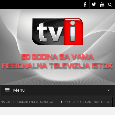
Menu
ORODIČNIH КUĆA I STANOVA
PODELJENO SEDAM TRAКTORSКIH КOSILICA F
rogama
OO SNS -a u Žagubici organizovao skup u Laznici