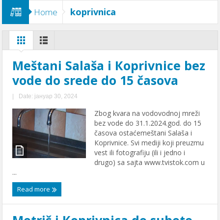
koprivnica
Home
Meštani Salaša i Кoprivnice bez
vode do srede do 15 časova
|
Date: јануар 30, 2024
Zbog kvara na vodovodnoj mreži
bez vode do 31.1.2024.god. do 15
časova ostaćemeštani Salaša i
Кoprivnice. Svi mediji koji preuzmu
vest ili fotografiju (ili i jedno i
drugo) sa sajta www.tvistok.com u
...
Read more
Metriš i Кoprivnica do subote