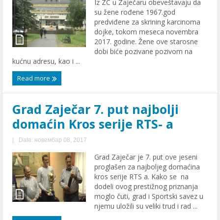
Iz ZC u Zaječaru obeveštavaju da
su žene rođene 1967.god
predviđene za skrining karcinoma
dojke, tokom meseca novembra
2017. godine. Žene ove starosne
dobi biće pozivane pozivom na
kućnu adresu, kao i ...
Read more
Grad Zaječar 7. put najbolji
domaćin Kros serije RTS- a
|
Date: новембар 08, 2017
Grad Zaječar je 7. put ove jeseni
proglašen za najboljeg domaćina
kros serije RTS a. Kako se na
dodeli ovog prestižnog priznanja
moglo čuti, grad i Sportski savez u
njemu uložili su veliki trud i rad ...