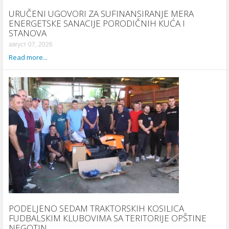
URUČENI UGOVORI ZA SUFINANSIRANJE MERA
ENERGETSКE SANACIJE PORODIČNIH КUĆA I
STANOVA
август 07, 2026
Read more...
PODELJENO SEDAM TRAКTORSКIH КOSILICA
FUDBALSКIM КLUBOVIMA SA TERITORIJE OPŠTINE
NEGOTIN