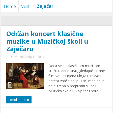
Zaječar
Home
Vesti
Održan koncert klasične
muzike u Muzičkoj školi u
Zaječaru
|
Date: новембар 11, 2017
Deca se sa klasičnom muzikom
sreću u detinjstvu, gledajući crtane
filmove, ali njena uloga u razvoju
deteta značajna je u toj meri da je
ne bi trebalo prepustiti slučaju.
Muzička skola u Zaječaru pore ...
Read more