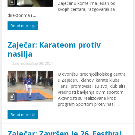
Zaječar u kome ima jedan od
svojih centara, razgovarali sa
direktorima i ...
Read more
Zaječar: Karateom protiv
nasilja
|
Date: новембар 06, 2017
U dvorištu srednjoškolskog centra
u Zaječaru, članovi karate kluba
Tenši, promovisali su svoj klub ali i
vrednosti bavljenja ovim sportom.
Aktivnosti su realizovane kroz
program Sportom protiv nasilj ...
Read more
Zaječar: Završen je 26. Festival