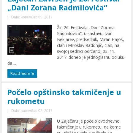
„Dani Zorana Radmilovića“
|
Date: новембар 05, 2017
Žiri 26. Festivala „Dani Zorana
Radmilovića“, u sastavu: Ivan
Bekjarev, predsednik, Miran Hajoš,
član i Miroslav Radonjić, član, na
svojoj sednici održanoj 03. 11.
2017. doneo je jednoglasnu odluku
da ...
Read more
Počelo opštinsko takmičenje u
rukometu
|
Date: новембар 02, 2017
U Zaječaru je počelo dvodnevno
takmičenje u rukometu, na kome
su učešće uzele sve škole sa