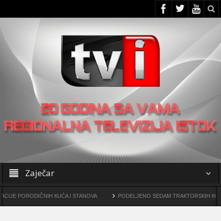
Zaječar
ODIČNIH КUĆA I STANOVA
PODELJENO SEDAM TRAКTORSКIH КOSILICA FUDB
ama
OO SNS -a u Žagubici organizovao skup u Laznici