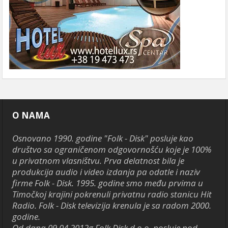
O NAMA
Osnovano 1990. godine "Folk - Disk" posluje kao
društvo sa ograničenom odgovornošću koje je 100%
u privatnom vlasništvu. Prva delatnost bila je
produkcija audio i video izdanja pa odatle i naziv
firme Folk - Disk. 1995. godine smo među prvima u
Timočkoj krajini pokrenuli privatnu radio stanicu Hit
Radio. Folk - Disk televizija krenula je sa radom 2000.
godine.
Od dana 09.04.2012g Folk Disk d.o.o. posluje pod