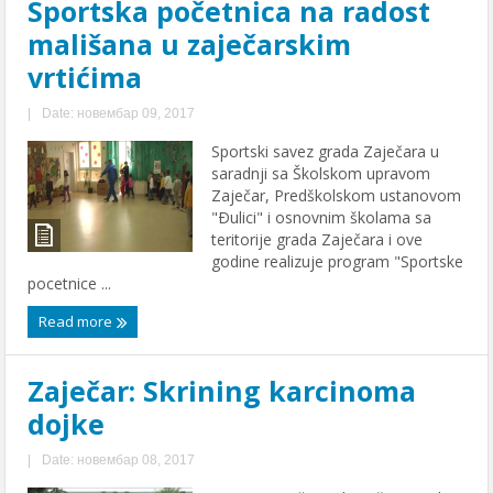
Sportska početnica na radost
mališana u zaječarskim
vrtićima
|
Date: новембар 09, 2017
Sportski savez grada Zaječara u
saradnji sa Školskom upravom
Zaječar, Predškolskom ustanovom
"Ðulici" i osnovnim školama sa
teritorije grada Zaječara i ove
godine realizuje program "Sportske
pocetnice ...
Read more
Zaječar: Skrining karcinoma
dojke
|
Date: новембар 08, 2017