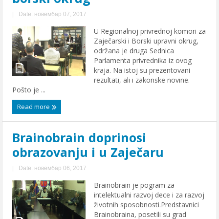
|
Date: новембар 07, 2017
U Regionalnoj privrednoj komori za
Zaječarski i Borski upravni okrug,
održana je druga Sednica
Parlamenta privrednika iz ovog
kraja. Na istoj su prezentovani
rezultati, ali i zakonske novine.
Pošto je ...
Read more
Brainobrain doprinosi
obrazovanju i u Zaječaru
|
Date: новембар 06, 2017
Brainobrain je pogram za
intelektualni razvoj dece i za razvoj
životnih sposobnosti.Predstavnici
Brainobraina, posetili su grad