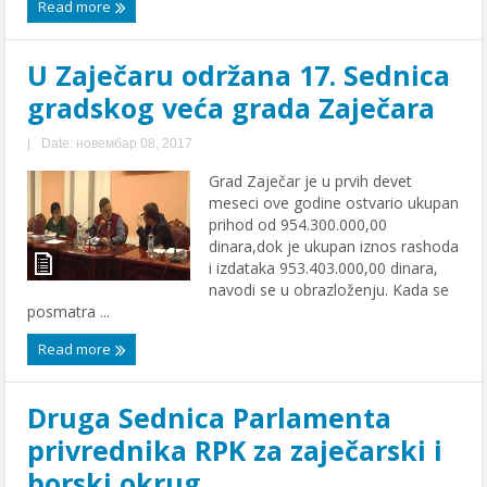
Read more
U Zaječaru održana 17. Sednica
gradskog veća grada Zaječara
|
Date: новембар 08, 2017
Grad Zaječar je u prvih devet
meseci ove godine ostvario ukupan
prihod od 954.300.000,00
dinara,dok je ukupan iznos rashoda
i izdataka 953.403.000,00 dinara,
navodi se u obrazloženju. Kada se
posmatra ...
Read more
Druga Sednica Parlamenta
privrednika RPK za zaječarski i
borski okrug