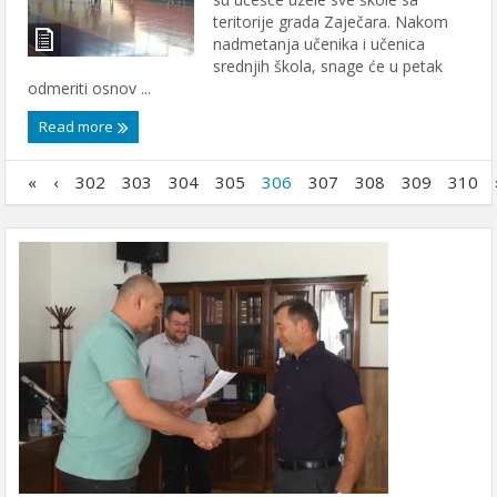
teritorije grada Zaječara. Nakom
nadmetanja učenika i učenica
srednjih škola, snage će u petak
odmeriti osnov ...
Read more
«
‹
302
303
304
305
306
307
308
309
310