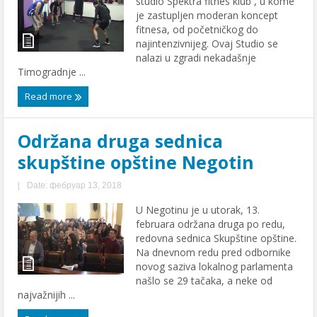
studio Spektra fitnes klub , u kome
je zastupljen moderan koncept
fitnesa, od početničkog do
najintenzivnijeg. Ovaj Studio se
nalazi u zgradi nekadašnje
Timogradnje ...
Read more
Održana druga sednica
skupštine opštine Negotin
|
Date: фебруар 13, 2018
U Negotinu je u utorak, 13.
februara održana druga po redu,
redovna sednica Skupštine opštine.
Na dnevnom redu pred odbornike
novog saziva lokalnog parlamenta
našlo se 29 tačaka, a neke od
najvažnijih ...