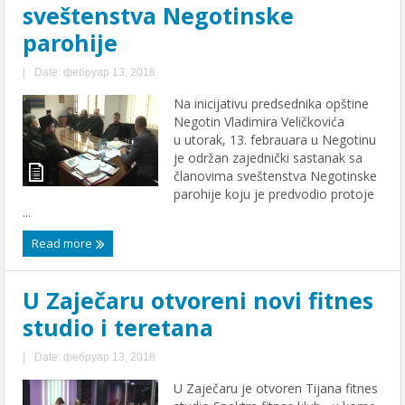
sveštenstva Negotinske
parohije
|
Date: фебруар 13, 2018
Na inicijativu predsednika opštine
Negotin Vladimira Veličkovića
u utorak, 13. febrauara u Negotinu
je održan zajednički sastanak sa
članovima sveštenstva Negotinske
parohije koju je predvodio protoje
...
Read more
U Zaječaru otvoreni novi fitnes
studio i teretana
|
Date: фебруар 13, 2018
U Zaječaru je otvoren Tijana fitnes