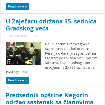
Read more
U Zaječaru održana 35. sednica
Gradskog veća
|
Date: фебруар 14, 2018
Na 35. sednici Gradskog veća,
razmatrano je nekoliko Nacrta
Rešenja o davanju saglasnosti na
Program poslovanja.Među važnim
tačkama, koja je jednoglasno
usvojena, našlo se i razmatranje
Predloga Zaklj ...
Read more
Predsednik opštine Negotin
održao sastanak sa članovima