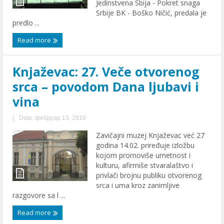
Jedinstvena Sbija - Pokret snaga
Srbije BK - Boško Ničić, predala je
predlo ...
Read more
Knjaževac: 27. Veče otvorenog
srca – povodom Dana ljubavi i
vina
|
Date: фебруар 13, 2018
Zavičajni muzej Knjaževac već 27
godina 14.02. priređuje izložbu
kojom promoviše umetnost i
kulturu, afirmiše stvaralaštvo i
privlači brojnu publiku otvorenog
srca i uma kroz zanimljive
razgovore sa l ...
Read more