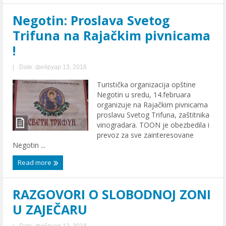
Negotin: Proslava Svetog
Trifuna na Rajačkim pivnicama
!
|
Date: фебруар 13, 2018
Turistička organizacija opštine
Negotin u sredu, 14.februara
organizuje na Rajačkim pivnicama
proslavu Svetog Trifuna, zaštitnika
vinogradara. TOON je obezbedila i
prevoz za sve zainteresovane
Negotin ...
Read more
RAZGOVORI O SLOBODNOJ ZONI
U ZAJEČARU
|
Date: фебруар 12, 2018