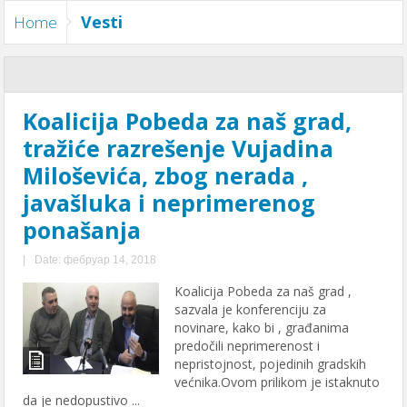
Vesti
Home
Koalicija Pobeda za naš grad,
tražiće razrešenje Vujadina
Miloševića, zbog nerada ,
javašluka i neprimerenog
ponašanja
|
Date: фебруар 14, 2018
Koalicija Pobeda za naš grad ,
sazvala je konferenciju za
novinare, kako bi , građanima
predočili neprimerenost i
nepristojnost, pojedinih gradskih
većnika.Ovom prilikom je istaknuto
da je nedopustivo ...