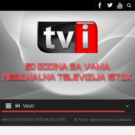
Vesti
 TERITORIJE OPŠTINE NEGOTIN
PU Bor: Apel učesnicima u saobraćaju da poveća
metalurški kompleks „Čukaru Peki” i „Malka Golaja“