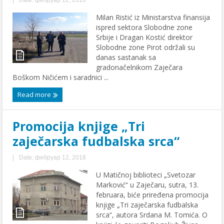
Milan Ristić iz Ministarstva finansija
ispred sektora Slobodne zone
Srbije i Dragan Kostić direktor
Slobodne zone Pirot održali su
danas sastanak sa
gradonačelnikom Zaječara
Boškom Ničićem i saradnici ...
Read more
Promocija knjige „Tri
zaječarska fudbalska srca“
|
Date: фебруар 12, 2018
U Matičnoj biblioteci „Svetozar
Marković“ u Zaječaru, sutra, 13.
februara, biće priređena promocija
knjige „Tri zaječarska fudbalska
srca“, autora Srdana M. Tomića. O