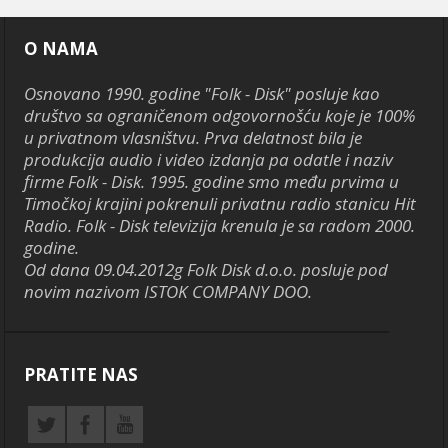
O NAMA
Osnovano 1990. godine "Folk - Disk" posluje kao
društvo sa ograničenom odgovornošću koje je 100%
u privatnom vlasništvu. Prva delatnost bila je
produkcija audio i video izdanja pa odatle i naziv
firme Folk - Disk. 1995. godine smo među prvima u
Timočkoj krajini pokrenuli privatnu radio stanicu Hit
Radio. Folk - Disk televizija krenula je sa radom 2000.
godine.
Od dana 09.04.2012g Folk Disk d.o.o. posluje pod
novim nazivom ISTOK COMPANY DOO.
PRATITE NAS