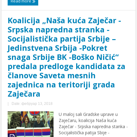
Read more
Koalicija „Naša kuća Zaječar -
Srpska napredna stranka -
Socijalistička partija Srbije –
Jedinstvena Srbija -Pokret
snaga Srbije BK -Boško Ničić“
predala predloge kandidata za
članove Saveta mesnih
zajednica na teritoriji grada
Zaječara
|
Date: фебруар 13, 2018
U maloj sali Gradske uprave u
Zaječaru, koalicija Naša kuća
Zaječar - Srpska napredna stanka -
Socijalistička patija Sbije -