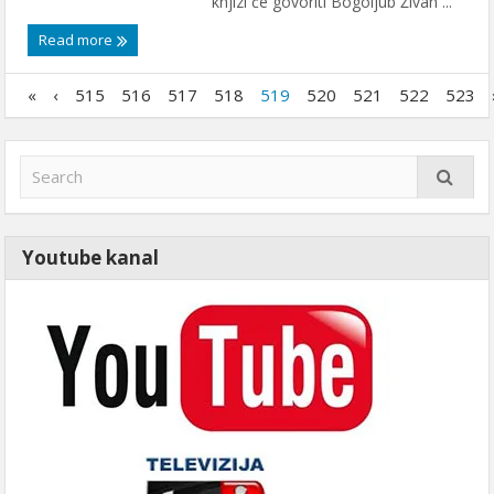
knjizi će govoriti Bogoljub Živan ...
Read more
«
‹
515
516
517
518
519
520
521
522
523
Youtube kanal