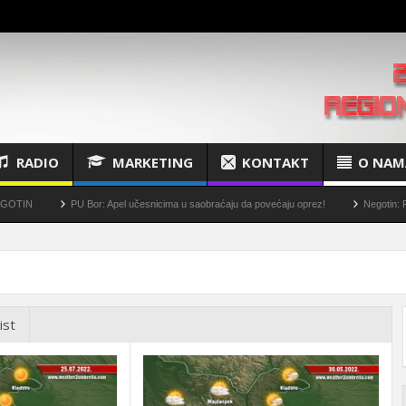
RADIO
MARKETING
KONTAKT
O NAM
PU Bor: Apel učesnicima u saobraćaju da povećaju oprez!
Negotin: Plansko iskl
ist