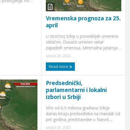
postojanja. Po ...
Vremenska prognoza za 25.
april
U istočnoj Srbiji u ponedeljak umereno
oblačno. Duvaće umeren vetar
zapadnih smerova. Minimalna jutarnja ...
април 24, 2022
Read more
Predsednički,
parlamentarni i lokalni
izbori u Srbiji
Više od 6,5 miliona građana Srbije
danas biraju predsednika na mandat od
pet godina, predstavnike u Narod ...
април 03, 2022