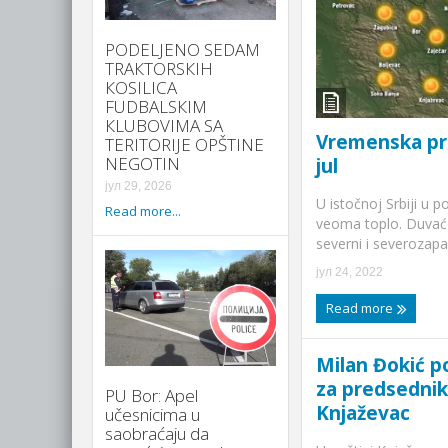
PODELJENO SEDAM
TRAКTORSКIH
КOSILICA
FUDBALSКIM
КLUBOVIMA SA
Vremenska pr
TERITORIJE OPŠTINE
NEGOTIN
jul
јул 29, 2026
U istočnoj Srbiji u 
Read more...
veoma toplo. Duvać
severni i severozapad
јул 24, 2022
Read more
Milan Đokić p
za predsednik
PU Bor: Apel
Knjaževac
učesnicima u
saobraćaju da