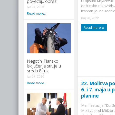
U opštini Knjaževac
povećaju oprez!
opštinsko rukovodsv
јул 07, 2026
izabran je na sednici
Read more...
мај 28, 2022
Read more
Negotin: Plansko
isključenje struje u
sredu 8. jula
јул 07, 2026
22. Molitva 
Read more...
6. i 7. maja u
planine
Manifestacija “Đurđe
Molitva pod Midžor