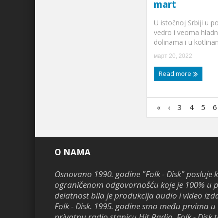
mart
U istočnoj Srbiji u p
vedro i veoma hladn
dolinama i u kotlina
март 20, 2022
Read more
«
‹
3
4
5
6
O NAMA
Osnovano 1990. godine "Folk - Disk" posluje 
ograničenom odgovornošću koje je 100% u pr
delatnost bila je produkcija audio i video izd
Folk - Disk. 1995. godine smo među prvima u 
privatnu radio stanicu Hit Radio. Folk - Disk te