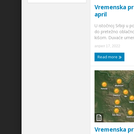
Vremenska pr
april
U istočnoj Srbiji u 
do pretežno oblačn
kišom. Duvaće umeren
април 17, 2022
Read more
Vremenska pr