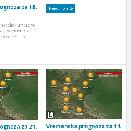
ognoza za 18.
Read more
ponedeljak umereno
o, povremeno sa
 severni i s ...
Vremenska prognoza za 14.
ognoza za 21.