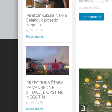
obeležava 22 godina 
април 30, 2022
Ministar kulture Nikola
Read more
Selaković posetio
Negotin
јул 06, 2026
Read more...
PREPORUKA ŠTABA
ZA VANREDNE
SITUACIJE OPŠTINE
NEGOTIN
јун 29, 2026
Read more...