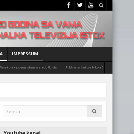
A
IMPRESSUM
jučenje struje u sredu 8. jula
Ministar kulture Nikola Selaković posetio Negotin
Youtube kanal