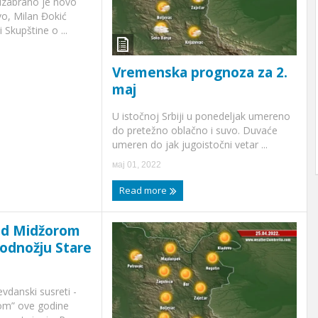
 izabrano je novo
o, Milan Đokić
 Skupštine o ...
Vremenska prognoza za 2.
maj
U istočnoj Srbiji u ponedeljak umereno
do pretežno oblačno i suvo. Duvaće
umeren do jak jugoistočni vetar ...
мај 01, 2022
Read more
pod Midžorom
 podnožju Stare
vdanski susreti -
om” ove godine