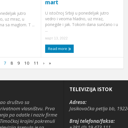
mart
U istočnoj Srbiji u ponedeljak jutro
onedeljak jutro
vedro i veoma hladno, uz mraz,
o, uz mraz, u
ponegde i jak. Tokom dana sunčano i u
ma sa maglom. T ...
...
март 13, 2022
Read more
7
8
9
10
11
›
»
TELEVIZIJA ISTOK
kao društvo sa
Adresa:
ivatnom vlasništvu. Prva
Jasikovačka petlja bb, 1922
anja pa odatle i naziv firme
Timočkoj krajini pokrenuli
Broj telefona/faksa:
levizija krenula je sa
+381 (0) 19 473 111