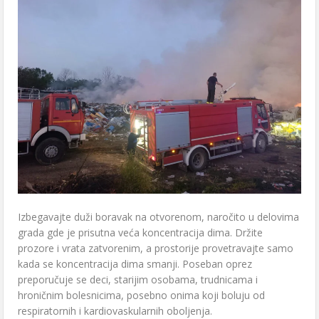
Izbegavajte duži boravak na otvorenom, naročito u delovima
grada gde je prisutna veća koncentracija dima. Držite
prozore i vrata zatvorenim, a prostorije provetravajte samo
kada se koncentracija dima smanji. Poseban oprez
preporučuje se deci, starijim osobama, trudnicama i
hroničnim bolesnicima, posebno onima koji boluju od
respiratornih i kardiovaskularnih oboljenja.