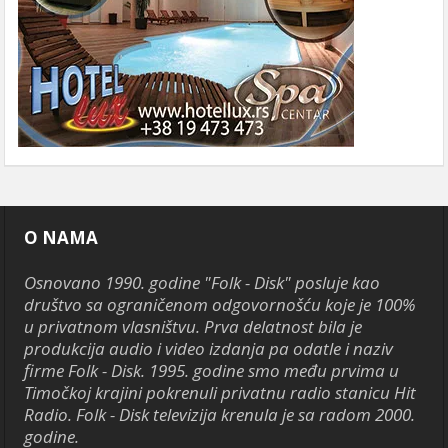
O NAMA
Osnovano 1990. godine "Folk - Disk" posluje kao
društvo sa ograničenom odgovornošću koje je 100%
u privatnom vlasništvu. Prva delatnost bila je
produkcija audio i video izdanja pa odatle i naziv
firme Folk - Disk. 1995. godine smo među prvima u
Timočkoj krajini pokrenuli privatnu radio stanicu Hit
Radio. Folk - Disk televizija krenula je sa radom 2000.
godine.