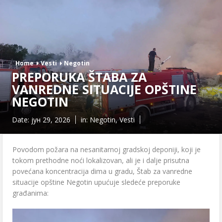
Home
Vesti
Negotin
PREPORUKA ŠTABA ZA
VANREDNE SITUACIJE OPŠTINE
NEGOTIN
Date:
јун 29, 2026
in:
Negotin
,
Vesti
Povodom požara na nesanitarnoj gradskoj deponiji, koji je
tokom prethodne noći lokalizovan, ali je i dalje prisutna
povećana koncentracija dima u gradu, Štab za vanredne
situacije opštine Negotin upućuje sledeće preporuke
građanima: