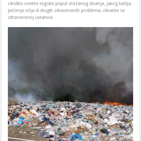
Ukoliko osetite tegobe poput otežanog disanja, jakog kašlja,
pečenja očiju ili drugih zdravstvenih problema, obratite se
zdravstvenoj ustanovi.