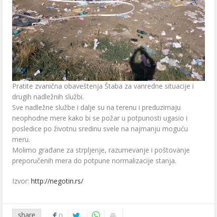
Pratite zvanična obaveštenja Štaba za vanredne situacije i
drugih nadležnih službi.
Sve nadležne službe i dalje su na terenu i preduzimaju
neophodne mere kako bi se požar u potpunosti ugasio i
posledice po životnu sredinu svele na najmanju moguću
meru.
Molimo građane za strpljenje, razumevanje i poštovanje
preporučenih mera do potpune normalizacije stanja.
Izvor:
http://negotin.rs/
share
0