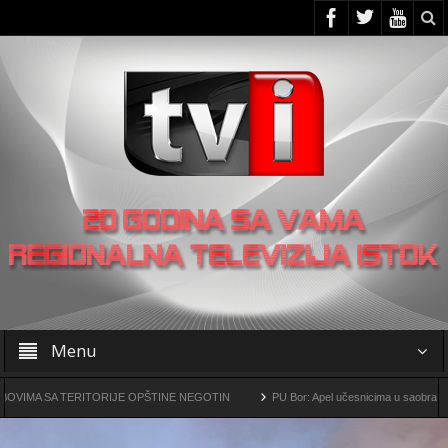
Menu
 TERITORIJE OPŠTINE NEGOTIN
PU Bor: Apel učesnicima u saobraćaju da poveća
metalurški kompleks „Čukaru Peki” i „Malka Golaja“