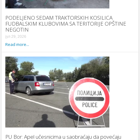
PODELJENO SEDAM TRAКTORSКIH КOSILICA
FUDBALSКIM КLUBOVIMA SA TERITORIJE OPŠTINE
NEGOTIN
јул 29, 2026
Read more...
PU Bor: Apel učesnicima u saobraćaju da povećaju