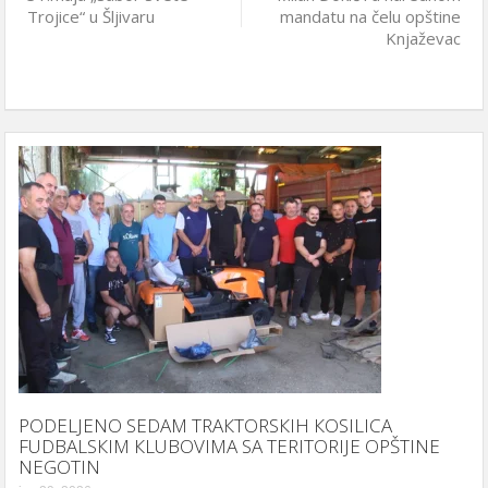
Trojice“ u Šljivaru
mandatu na čelu opštine
Knjaževac
PODELJENO SEDAM TRAКTORSКIH КOSILICA
FUDBALSКIM КLUBOVIMA SA TERITORIJE OPŠTINE
NEGOTIN