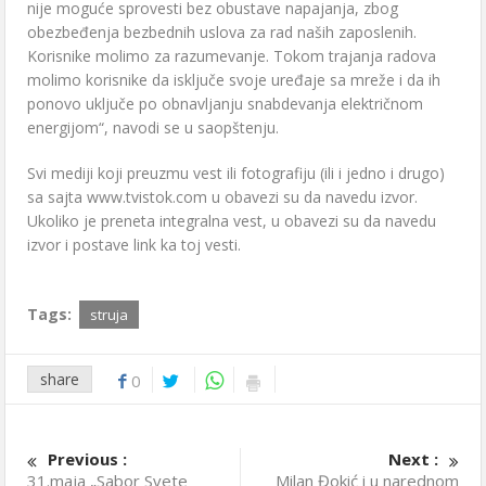
nije moguće sprovesti bez obustave napajanja, zbog
obezbeđenja bezbednih uslova za rad naših zaposlenih.
Korisnike molimo za razumevanje. Tokom trajanja radova
molimo korisnike da isključe svoje uređaje sa mreže i da ih
ponovo uključe po obnavljanju snabdevanja električnom
energijom“, navodi se u saopštenju.
Svi mediji koji preuzmu vest ili fotografiju (ili i jedno i drugo)
sa sajta www.tvistok.com u obavezi su da navedu izvor.
Ukoliko je preneta integralna vest, u obavezi su da navedu
izvor i postave link ka toj vesti.
Tags:
struja
share
0
Previous :
Next :
31.maja „Sabor Svete
Milan Đokić i u narednom