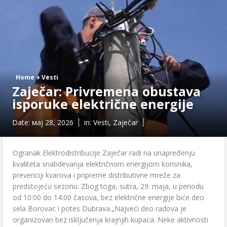
Home
Vesti
Zaječar: Privremena obustava
isporuke električne energije
Date:
мај 28, 2026
in:
Vesti
,
Zaječar
Ogranak Elektrodistribucije Zaječar radi na unapređenju
kvaliteta snabdevanja električnom energijom korisnika,
prevenciji kvarova i pripreme distributivne mreže za
predstojeću sezonu. Zbog toga, sutra, 29. maja, u periodu
od 10:00 do 14:00 časova, bez električne energije biće deo
sela Borovac i potes Dubrava.„Najveći deo radova je
organizovan bez isključenja krajnjih kupaca. Neke aktivnosti