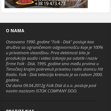
O NAMA
Osnovano 1990. godine "Folk - Disk" posluje kao
društvo sa ograničenom odgovornošću koje je 100%
u privatnom vlasništvu. Prva delatnost bila je
produkcija audio i video izdanja pa odatle i naziv
firme Folk - Disk. 1995. godine smo među prvima u
Timočkoj krajini pokrenuli privatnu radio stanicu Hit
Radio. Folk - Disk televizija krenula je sa radom 2000.
godine.
Od dana 09.04.2012g Folk Disk d.o.o. posluje pod
novim nazivom ISTOK COMPANY DOO.