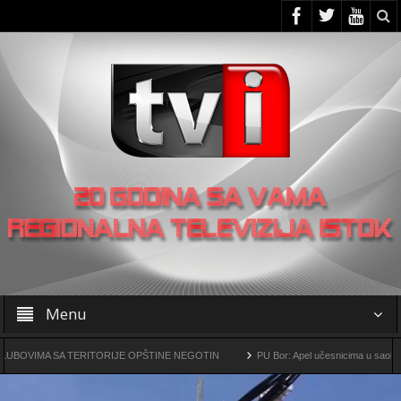
Menu
IMA SA TERITORIJE OPŠTINE NEGOTIN
PU Bor: Apel učesnicima u saobraćaju d
darsko-metalurški kompleks „Čukaru Peki” i „Malka Golaja“