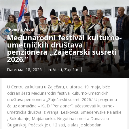
Home
Vesti
Međunarodni festival kulturno-
umetničkih društava
penzionera „Zaječarski susreti
2026.“
Date:
мај 18, 2026
in:
Vesti
,
Zaječar
U Centru za kulturu u Zaječaru, u utorak, 19. maja, biće
održan šesti Međunarodni festival kulturno-umetničkih
društava penzionera „Zaječarski susreti 2026.“ U programu
će uz domaćina – KUD “Penzioner”, učestvovati kulturno-
umetnička društva iz Vranja, Leskovca, Smederevske Palanke
, Sokobanje, Majdanpeka, Negotina i mesta Dunavci u
Bugarskoj. Početak je u 12 sati, a ulaz je slobodan.