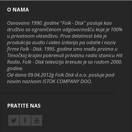
O NAMA
Osnovano 1990. godine "Folk - Disk" posluje kao
društvo sa ograničenom odgovornošću koje je 100%
u privatnom vlasništvu. Prva delatnost bila je
produkcija audio i video izdanja pa odatle i naziv
firme Folk - Disk. 1995. godine smo među prvima u
Timočkoj krajini pokrenuli privatnu radio stanicu Hit
Radio. Folk - Disk televizija krenula je sa radom 2000.
godine.
Od dana 09.04.2012g Folk Disk d.o.o. posluje pod
novim nazivom ISTOK COMPANY DOO.
PRATITE NAS