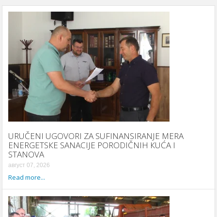
URUČENI UGOVORI ZA SUFINANSIRANJE MERA
ENERGETSКE SANACIJE PORODIČNIH КUĆA I
STANOVA
август 07, 2026
Read more...