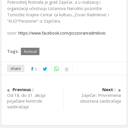
Pokrovitelj festivala je grad Zaječar, a u realizaciji i
organizaciji učestvuju Ustanova Narodno pozorište
Tomočke Кrajine-Centar za kulturu „Zoran Radmilović i
“КUD“Penzioner“ iz Zaječara.
Izvor:
https://www.facebook.com/pozzoranradmilovic
Tags:
festival
share
0
Previous :
Next :
Od 18. do 31. akcija
Zaječar: Privremena
pojačane kontrole
obustava saobraćaja
saobraćaja