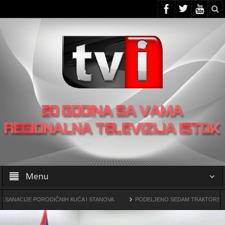
Menu
IJE PORODIČNIH КUĆA I STANOVA
PODELJENO SEDAM TRAКTORSКIH КOSILI
vine drogama
OO SNS -a u Žagubici organizovao skup u Laznici