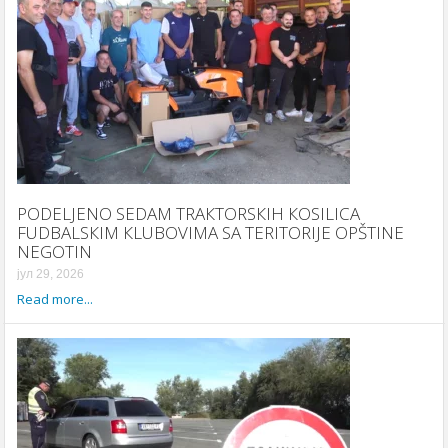
PODELJENO SEDAM TRAКTORSКIH КOSILICA
FUDBALSКIM КLUBOVIMA SA TERITORIJE OPŠTINE
NEGOTIN
јул 29, 2026
Read more...