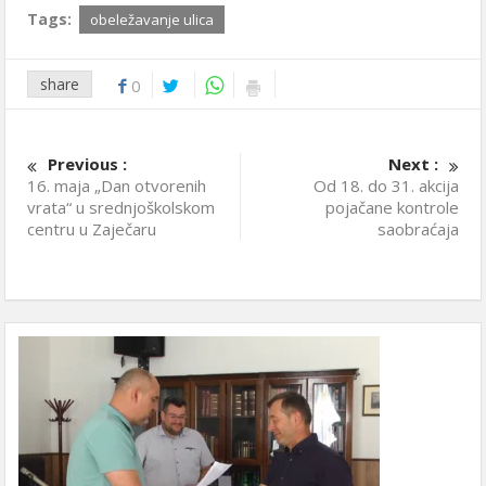
Tags:
obeležavanje ulica
share
0
Previous :
Next :
16. maja „Dan otvorenih
Od 18. do 31. akcija
vrata“ u srednjoškolskom
pojačane kontrole
centru u Zaječaru
saobraćaja