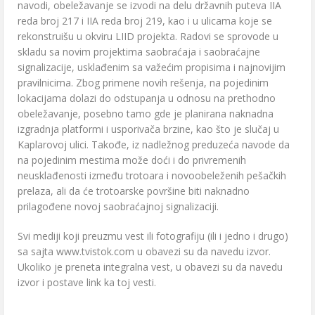
navodi, obeležavanje se izvodi na delu državnih puteva IIA
reda broj 217 i IIA reda broj 219, kao i u ulicama koje se
rekonstruišu u okviru LIID projekta. Radovi se sprovode u
skladu sa novim projektima saobraćaja i saobraćajne
signalizacije, usklađenim sa važećim propisima i najnovijim
pravilnicima. Zbog primene novih rešenja, na pojedinim
lokacijama dolazi do odstupanja u odnosu na prethodno
obeležavanje, posebno tamo gde je planirana naknadna
izgradnja platformi i usporivača brzine, kao što je slučaj u
Kaplarovoj ulici. Takođe, iz nadležnog preduzeća navode da
na pojedinim mestima može doći i do privremenih
neusklađenosti između trotoara i novoobeleženih pešačkih
prelaza, ali da će trotoarske površine biti naknadno
prilagođene novoj saobraćajnoj signalizaciji.
Svi mediji koji preuzmu vest ili fotografiju (ili i jedno i drugo)
sa sajta www.tvistok.com u obavezi su da navedu izvor.
Ukoliko je preneta integralna vest, u obavezi su da navedu
izvor i postave link ka toj vesti.