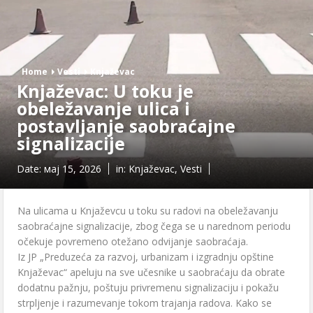
Home
Vesti
Knjaževac
Knjaževac: U toku je
obeležavanje ulica i
postavljanje saobraćajne
signalizacije
Date:
мај 15, 2026
in:
Knjaževac
,
Vesti
Na ulicama u Knjaževcu u toku su radovi na obeležavanju
saobraćajne signalizacije, zbog čega se u narednom periodu
očekuje povremeno otežano odvijanje saobraćaja.
Iz JP „Preduzeća za razvoj, urbanizam i izgradnju opštine
Knjaževac“ apeluju na sve učesnike u saobraćaju da obrate
dodatnu pažnju, poštuju privremenu signalizaciju i pokažu
strpljenje i razumevanje tokom trajanja radova. Kako se