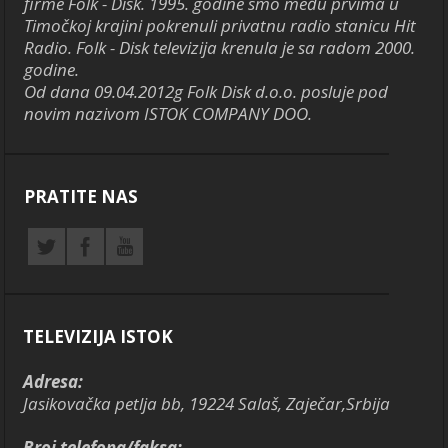
firme Folk - Disk. 1995. godine smo među prvima u
Timočkoj krajini pokrenuli privatnu radio stanicu Hit
Radio. Folk - Disk televizija krenula je sa radom 2000.
godine.
Od dana 09.04.2012g Folk Disk d.o.o. posluje pod
novim nazivom ISTOK COMPANY DOO.
PRATITE NAS
TELEVIZIJA ISTOK
Adresa:
Jasikovačka petlja bb, 19224 Salaš, Zaječar,Srbija
Broj telefona/faksa: