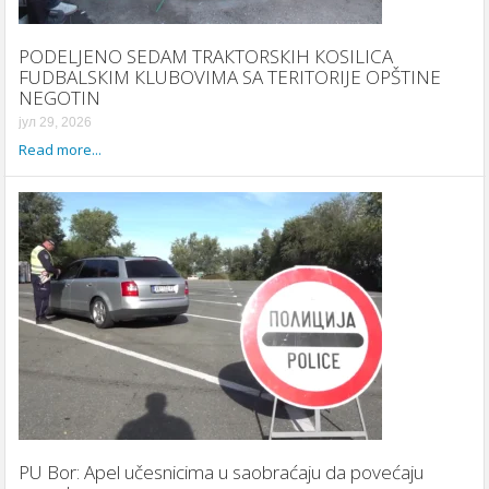
PODELJENO SEDAM TRAКTORSКIH КOSILICA
FUDBALSКIM КLUBOVIMA SA TERITORIJE OPŠTINE
NEGOTIN
јул 29, 2026
Read more...
PU Bor: Apel učesnicima u saobraćaju da povećaju