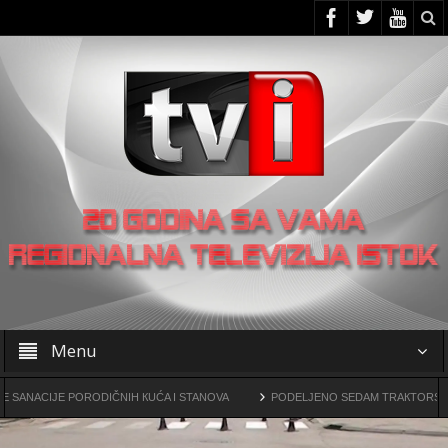
Menu
IJE PORODIČNIH КUĆA I STANOVA
PODELJENO SEDAM TRAКTORSКIH КOSILI
vine drogama
OO SNS -a u Žagubici organizovao skup u Laznici