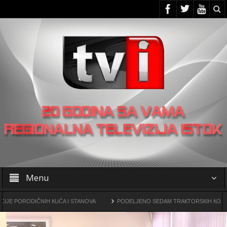
Menu
RODIČNIH КUĆA I STANOVA
PODELJENO SEDAM TRAКTORSКIH КOSILICA FUD
gama
OO SNS -a u Žagubici organizovao skup u Laznici