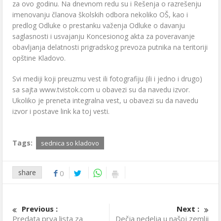
za ovo godinu. Na dnevnom redu su i Rešenja o razrešenju
imenovanju članova školskih odbora nekoliko OŠ, kao i
predlog Odluke o prestanku važenja Odluke o davanju
saglasnosti i usvajanju Koncesionog akta za poveravanje
obavljanja delatnosti prigradskog prevoza putnika na teritoriji
opštine Kladovo.
Svi mediji koji preuzmu vest ili fotografiju (ili i jedno i drugo)
sa sajta www.tvistok.com u obavezi su da navedu izvor.
Ukoliko je preneta integralna vest, u obavezi su da navedu
izvor i postave link ka toj vesti.
Tags:
sednica so kladovo
share
0
Previous :
Next :
Predata prva lista za
Dečja nedelja u našoj zemlji