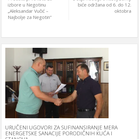
izbore u Negotinu
biće održana od 6. do 12.
„Aleksandar Vučić –
oktobra
Najbolje za Negotin“
URUČENI UGOVORI ZA SUFINANSIRANJE MERA
ENERGETSКE SANACIJE PORODIČNIH КUĆA I