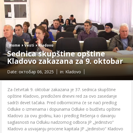
Home
Vesti
Kladovo
Sednica skupštine opštine
Kladovo zakazana za 9. oktobar
Date:
октобар 06, 2025
in:
Kladovo
Za četvrtak 9. oktobar zakazana je 37. sednica skupštine
opštine Kladovo, predloženi dnevni red za ovo zasedanje
sadrži devet tačaka. Pred odbornicima će se naći predlog
Odluke o izmenama i dopunama Odluke o budžetu opštine
Kladovo za ovu godinu, kao i predlog Rešenja o davanju
saglasnosti na Odluku nadzornog odbora JP „Jedinstvo“
Kladovo a usvajanju procene kapitala JP „Jedinstvo“ Kladovo