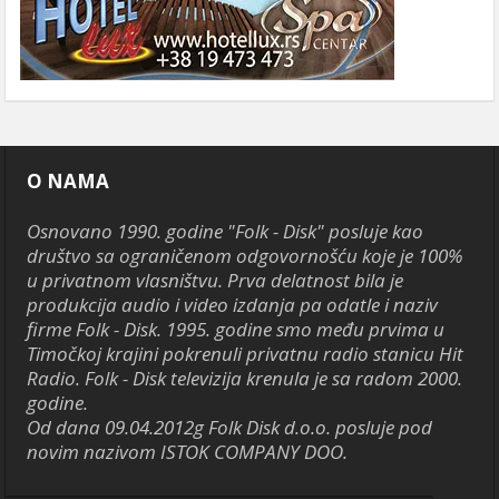
O NAMA
Osnovano 1990. godine "Folk - Disk" posluje kao
društvo sa ograničenom odgovornošću koje je 100%
u privatnom vlasništvu. Prva delatnost bila je
produkcija audio i video izdanja pa odatle i naziv
firme Folk - Disk. 1995. godine smo među prvima u
Timočkoj krajini pokrenuli privatnu radio stanicu Hit
Radio. Folk - Disk televizija krenula je sa radom 2000.
godine.
Od dana 09.04.2012g Folk Disk d.o.o. posluje pod
novim nazivom ISTOK COMPANY DOO.