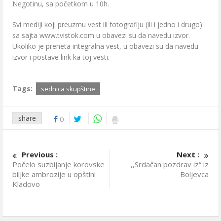
Negotinu, sa početkom u 10h.
Svi mediji koji preuzmu vest ili fotografiju (ili i jedno i drugo)
sa sajta www.tvistok.com u obavezi su da navedu izvor.
Ukoliko je preneta integralna vest, u obavezi su da navedu
izvor i postave link ka toj vesti.
Tags:
sednica skupštine
share
0
Previous :
Next :
Počelo suzbijanje korovske
,,Srdačan pozdrav iz“ iz
biljke ambrozije u opštini
Boljevca
Kladovo