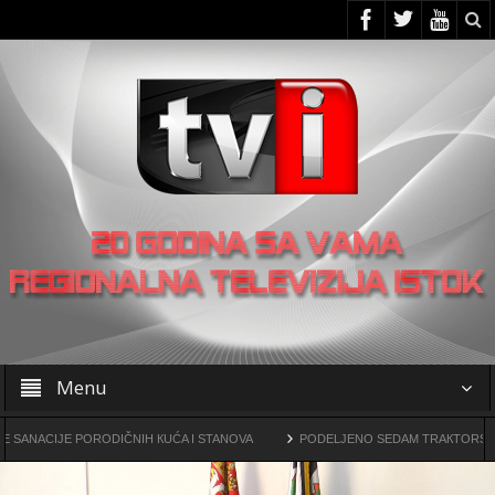
Menu
IJE PORODIČNIH КUĆA I STANOVA
PODELJENO SEDAM TRAКTORSКIH КOSIL
ovine drogama
OO SNS -a u Žagubici organizovao skup u Laznici