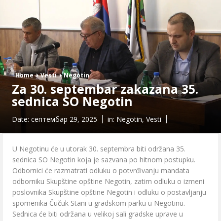
Home
Vesti
Negotin
Za 30. septembar zakazana 35.
sednica SO Negotin
Date:
септембар 29, 2025
in:
Negotin
,
Vesti
U Negotinu će u utorak 30. septembra biti održana 35.
sednica SO Negotin koja je sazvana po hitnom postupku.
Odbornici će razmatrati odluku o potvrđivanju mandata
odborniku Skupštine opštine Negotin, zatim odluku o izmeni
poslovnika Skupštine opštine Negotin i odluku o postavljanju
spomenika Čučuk Stani u gradskom parku u Negotinu.
Sednica će biti održana u velikoj sali gradske uprave u