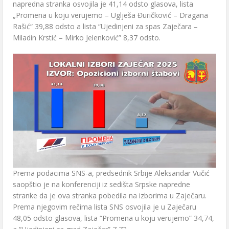
napredna stranka osvojila je 41,14 odsto glasova, lista
„Promena u koju verujemo – Uglješa Đuričković – Dragana
Rašić“ 39,88 odsto a lista “Ujedinjeni za spas Zaječara –
Miladin Krstić – Mirko Jelenković” 8,37 odsto.
Prema podacima SNS-a, predsednik Srbije Aleksandar Vučić
saopštio je na konferenciji iz sedišta Srpske napredne
stranke da je ova stranka pobedila na izborima u Zaječaru.
Prema njegovim rečima lista SNS osvojila je u Zaječaru
48,05 odsto glasova, lista “Promena u koju verujemo” 34,74,