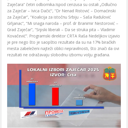
Zaječara“ četiri odbornika.Ispod cenzusa su ostali „Odlučno
za Zaječar – Ivica Dačić“, “Dr Nenad Ristović – Domaćinski
za Zaječar”, “Koalicija za istočnu Srbiju – Saša Radulović
Grljanac”, “Mi snaga naroda – prof. dr Branimir Nestorović –
Grad Zaječar”, “Srpski liberali – Da se struka pita – Vladimir
Kovačević”. Programski direktor CRTA Raša Nedeljkov izjavio
je pre nego što je saopštio rezultate da su na 17% biračkih
mesta zabeleženi najteži oblici nepravilnosti, što znači da ovi
rezultati ne odražavaju slobodnu izbornu volju građana.