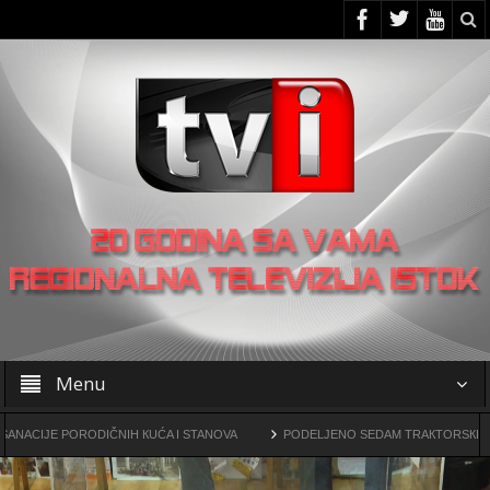
Menu
ORODIČNIH КUĆA I STANOVA
PODELJENO SEDAM TRAКTORSКIH КOSILICA FU
rogama
OO SNS -a u Žagubici organizovao skup u Laznici