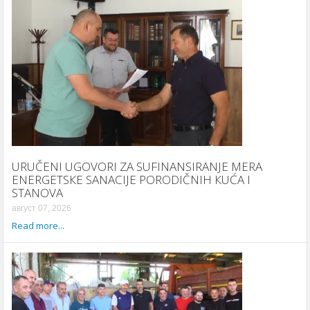
URUČENI UGOVORI ZA SUFINANSIRANJE MERA
ENERGETSКE SANACIJE PORODIČNIH КUĆA I
STANOVA
август 07, 2026
Read more...