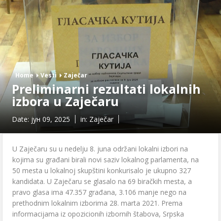
Home
Vesti
Zaječar
Preliminarni rezultati lokalnih
izbora u Zaječaru
Date:
јун 09, 2025
in:
Zaječar
U Zaječaru su u nedelju 8. juna održani lokalni izbori na
kojima su građani birali novi saziv lokalnog parlamenta, na
50 mesta u lokalnoj skupštini konkurisalo je ukupno 327
kandidata. U Zaječaru se glasalo na 69 biračkih mesta, a
pravo glasa ima 47.357 građana, 3.106 manje nego na
prethodnim lokalnim izborima 28. marta 2021. Prema
informacijama iz opozicionih izbornih štabova, Srpska