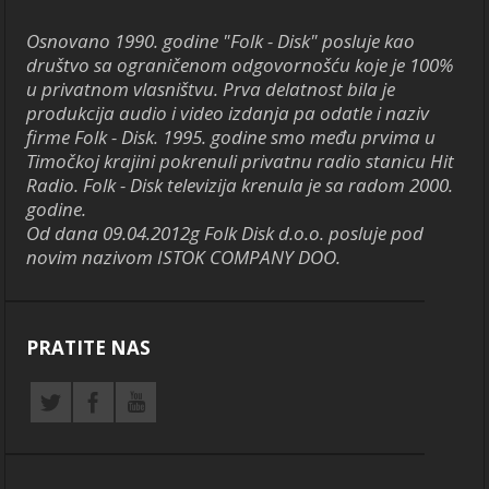
Osnovano 1990. godine "Folk - Disk" posluje kao
društvo sa ograničenom odgovornošću koje je 100%
u privatnom vlasništvu. Prva delatnost bila je
produkcija audio i video izdanja pa odatle i naziv
firme Folk - Disk. 1995. godine smo među prvima u
Timočkoj krajini pokrenuli privatnu radio stanicu Hit
Radio. Folk - Disk televizija krenula je sa radom 2000.
godine.
Od dana 09.04.2012g Folk Disk d.o.o. posluje pod
novim nazivom ISTOK COMPANY DOO.
PRATITE NAS