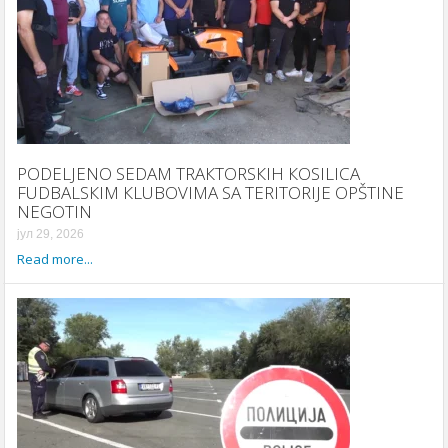
PODELJENO SEDAM TRAКTORSКIH КOSILICA
FUDBALSКIM КLUBOVIMA SA TERITORIJE OPŠTINE
NEGOTIN
јул 29, 2026
Read more...