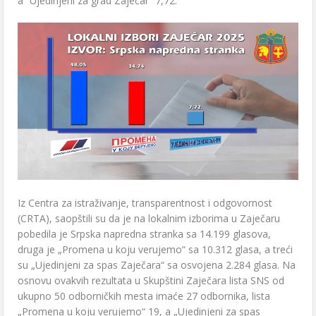
a “Ujedinjeni za grad Zaječar” 7,72.
Iz Centra za istraživanje, transparentnost i odgovornost
(CRTA), saopštili su da je na lokalnim izborima u Zaječaru
pobedila je Srpska napredna stranka sa 14.199 glasova,
druga je „Promena u koju verujemo“ sa 10.312 glasa, a treći
su „Ujedinjeni za spas Zaječara“ sa osvojena 2.284 glasa. Na
osnovu ovakvih rezultata u Skupštini Zaječara lista SNS od
ukupno 50 odborničkih mesta imaće 27 odbornika, lista
„Promena u koju verujemo“ 19, a „Ujedinjeni za spas