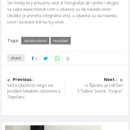
Svi mediji koji preuzmu vest ili fotografiju (ili i jedno i drugo)
sa sajta www.tvistok.com u obavezi su da navedu izvor.
Ukoliko je preneta integralna vest, u obavezi su da navedu
izvor i postave link ka toj vesti.
Tags:
lokalni izbori
rezultati
share
0
Previous :
Next :
Veća izlaznost nego na
U Šljivaru je održan
prošlim lokalnim izborima u
3.“Sabor Svete Trojice“
Zaječaru