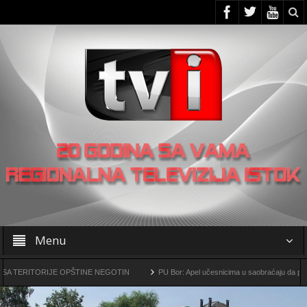
Menu
ITORIJE OPŠTINE NEGOTIN
PU Bor: Apel učesnicima u saobraćaju da povećaju op
urški kompleks „Čukaru Peki” i „Malka Golaja“