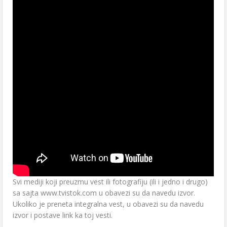
Svi mediji koji preuzmu vest ili fotografiju (ili i jedno i drugo)
sa sajta www.tvistok.com u obavezi su da navedu izvor.
Ukoliko je preneta integralna vest, u obavezi su da navedu
izvor i postave link ka toj vesti.