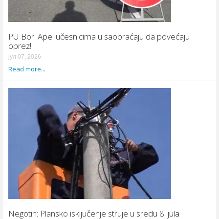
PU Bor: Apel učesnicima u saobraćaju da povećaju
oprez!
јул 07, 2026
Read more...
Negotin: Plansko isključenje struje u sredu 8. jula