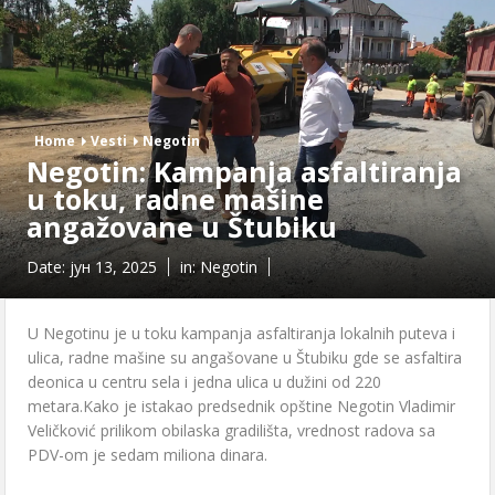
Home
Vesti
Negotin
Negotin: Kampanja asfaltiranja
u toku, radne mašine
angažovane u Štubiku
Date:
јун 13, 2025
in:
Negotin
U Negotinu je u toku kampanja asfaltiranja lokalnih puteva i
ulica, radne mašine su angašovane u Štubiku gde se asfaltira
deonica u centru sela i jedna ulica u dužini od 220
metara.Kako je istakao predsednik opštine Negotin Vladimir
Veličković prilikom obilaska gradilišta, vrednost radova sa
PDV-om je sedam miliona dinara.