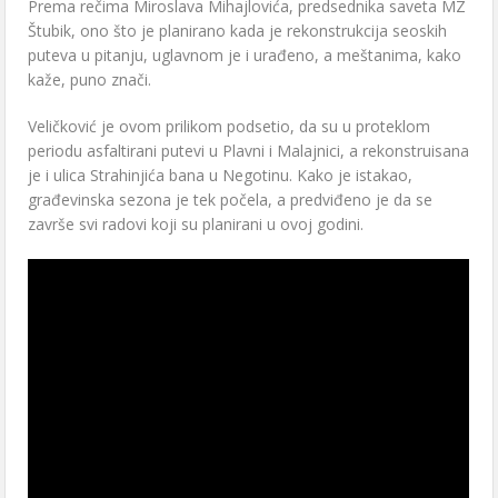
Prema rečima Miroslava Mihajlovića, predsednika saveta MZ
Štubik, ono što je planirano kada je rekonstrukcija seoskih
puteva u pitanju, uglavnom je i urađeno, a meštanima, kako
kaže, puno znači.
Veličković je ovom prilikom podsetio, da su u proteklom
periodu asfaltirani putevi u Plavni i Malajnici, a rekonstruisana
je i ulica Strahinjića bana u Negotinu. Kako je istakao,
građevinska sezona je tek počela, a predviđeno je da se
završe svi radovi koji su planirani u ovoj godini.