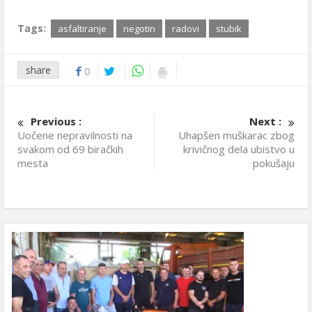
Tags:
asfaltiranje
negotin
radovi
stubik
share
0
Previous :
Next :
Uočene nepravilnosti na
Uhapšen muškarac zbog
svakom od 69 biračkih
krivičnog dela ubistvo u
mesta
pokušaju