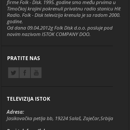
firme Folk - Disk. 1995. godine smo među prvima u
Timočkoj krajini pokrenuli privatnu radio stanicu Hit
Radio. Folk - Disk televizija krenula je sa radom 2000.
godine.
Od dana 09.04.2012g Folk Disk d.o.o. posluje pod
novim nazivom ISTOK COMPANY DOO.
PRATITE NAS
TELEVIZIJA ISTOK
Adresa:
Jasikovačka petlja bb, 19224 Salaš, Zaječar,Srbija