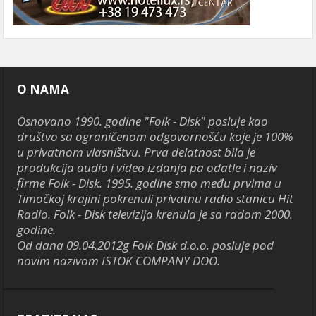
O NAMA
Osnovano 1990. godine "Folk - Disk" posluje kao
društvo sa ograničenom odgovornošću koje je 100%
u privatnom vlasništvu. Prva delatnost bila je
produkcija audio i video izdanja pa odatle i naziv
firme Folk - Disk. 1995. godine smo među prvima u
Timočkoj krajini pokrenuli privatnu radio stanicu Hit
Radio. Folk - Disk televizija krenula je sa radom 2000.
godine.
Od dana 09.04.2012g Folk Disk d.o.o. posluje pod
novim nazivom ISTOK COMPANY DOO.