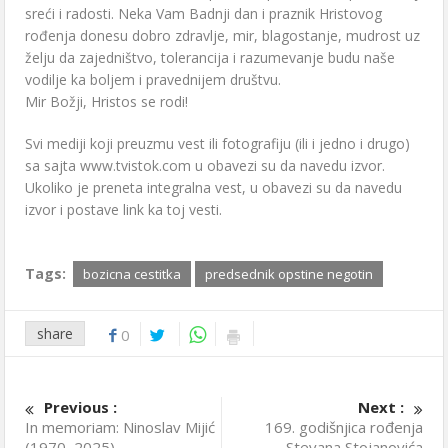
sreći i radosti. Neka Vam Badnji dan i praznik Hristovog
rođenja donesu dobro zdravlje, mir, blagostanje, mudrost uz
želju da zajedništvo, tolerancija i razumevanje budu naše
vodilje ka boljem i pravednijem društvu.
Mir Božji, Hristos se rodi!
Svi mediji koji preuzmu vest ili fotografiju (ili i jedno i drugo)
sa sajta www.tvistok.com u obavezi su da navedu izvor.
Ukoliko je preneta integralna vest, u obavezi su da navedu
izvor i postave link ka toj vesti.
Tags:
bozicna cestitka
predsednik opstine negotin
share
0
Previous :
Next :
In memoriam: Ninoslav Mijić
169. godišnjica rođenja
(1970–2025)
Stevana Stojanovića