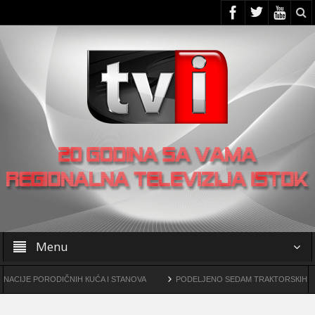
Menu
 PORODIČNIH КUĆA I STANOVA
PODELJENO SEDAM TRAКTORSКIH КOSILICA
e drogama
OO SNS -a u Žagubici organizovao skup u Laznici