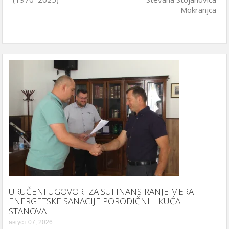
Mokranjca
URUČENI UGOVORI ZA SUFINANSIRANJE MERA
ENERGETSКE SANACIJE PORODIČNIH КUĆA I
STANOVA
август 07, 2026