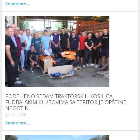
Read more...
PODELJENO SEDAM TRAКTORSКIH КOSILICA
FUDBALSКIM КLUBOVIMA SA TERITORIJE OPŠTINE
NEGOTIN
јул 29, 2026
Read more...