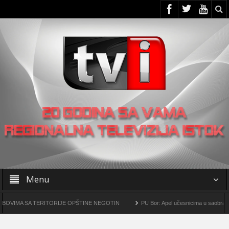
Menu
 SA TERITORIJE OPŠTINE NEGOTIN
PU Bor: Apel učesnicima u saobraćaju da p
sko-metalurški kompleks „Čukaru Peki” i „Malka Golaja“