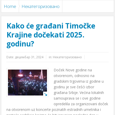
Home
Некатегоризовано
Kako će građani Timočke
Krajine dočekati 2025.
godinu?
Date:
децембар 31, 2024
in:
Некатегоризовано
Doček Nove godine na
otvorenom, odnosno na
gradskim trgovima iz godine u
godinu je sve češći izbor
građana Srbije. Većina lokalnih
samouprava se i ove godine
opredelila za organizovani doček
na otvorenom uz koncerte poznatih estradnih umetnika i