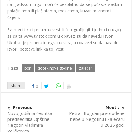
na gradskom trgu, moći će besplatno da se počaste vlaškim
palačinlama ili plašintama, mekicama, kuvanim vinom i
čajem.
Svi mediji koji preuzmu vest ili fotografiju (ili i jedno i drugo)
sa sajta www.tvistok.com u obavezi su da navedu izvor.
Ukoliko je preneta integralna vest, u obavezi su da navedu
izvor i postave link ka toj vesti.
Tags:
bor
docek nove godine
zajecar
share
0
Previous :
Next :
Novogodišnja čestitka
Petra i Bogdan prvorođene
predsednika Opštine
bebe u Negotinu i Zaječaru
Negotin Vladimira
u 2025.god.
Veličkovića