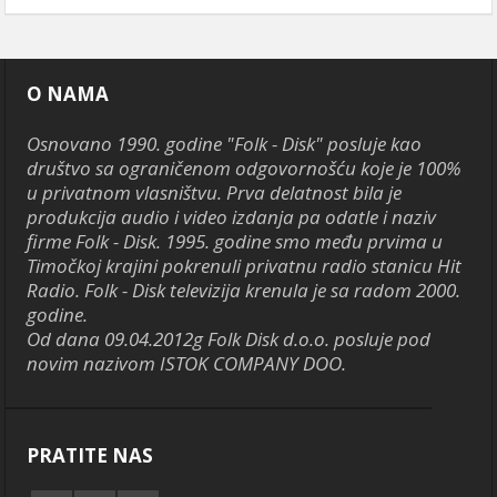
O NAMA
Osnovano 1990. godine "Folk - Disk" posluje kao
društvo sa ograničenom odgovornošću koje je 100%
u privatnom vlasništvu. Prva delatnost bila je
produkcija audio i video izdanja pa odatle i naziv
firme Folk - Disk. 1995. godine smo među prvima u
Timočkoj krajini pokrenuli privatnu radio stanicu Hit
Radio. Folk - Disk televizija krenula je sa radom 2000.
godine.
Od dana 09.04.2012g Folk Disk d.o.o. posluje pod
novim nazivom ISTOK COMPANY DOO.
PRATITE NAS