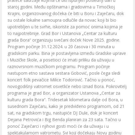
prateće sadržaje kojima će biti ispunjen poslednji dan u
staroj godini. Među opštinama i gradovima u Timočkoj
Krajini, organizovanog dočeka će biti u Boru i Zaječaru, dok
su ostale lokalne samoupra odlučile da novac koji bi bio
upotrebljen u te svrhe, iskoriste za pomoć onima kojima je
to najpotrebnije. Grad Bor i Ustanova „Centar za kulturu
grada Bora“ organizuju svečani doček Nove 2025. godine.
Program počinje 31.12.2024. u 20 časova i 30 minuta u
gradskom parku. Bina je postavljena između Gradske uprave
i Muzičke škole, a posetioci će imati priliku da uživaju u
raznovrsnom muzičkom programu. Program počinje
nastupom etno sastava sestara Gobović, posle čega sledi
koncert folk pevačice Milice Todorović. Tačno u ponoć,
novogodišnji vatromet osvetliće nebo iznad Bora. Pokrovitelj
programa je grad Bor, a organizator Ustanova „Centar za
kulturu grada Bora“. Tridesetak kilometara dalje od Bora, u
susednom Zaječaru, kako je predviđeno programom, od 21
sat, na gradskom trgu, nastupiće DJ Dule, dok je koncert
Dejana Petrovića i Big Benda planiran za 23 sata. Tačno u
ponoć Zaječarci i njihovi gosti moći će da uživaju i u
spektakularnom vatrometu. Svi koji dočekaju Novu godinu