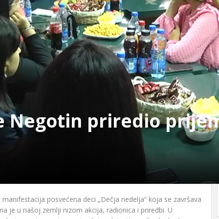
 Negotin priredio prijem
 manifestacija posvećena deci „Dečja nedelja“ koja se završava
 je u našoj zemlji nizom akcija, radionica i priredbi. U