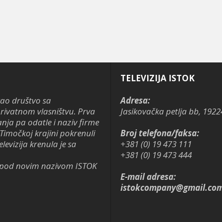
TELEVIZIJA ISTOK
kao društvo sa
Adresa:
ivatnom vlasništvu. Prva
Jasikovačka petlja bb, 1922
anja pa odatle i naziv firme
Timočkoj krajini pokrenuli
Broj telefona/faksa:
levizija krenula je sa
+381 (0) 19 473 111
+381 (0) 19 473 444
je pod novim nazivom ISTOK
E-mail adresa:
istokcompany@gmail.co