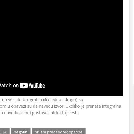
mu vest ili fotografiju (ili i jedno i drugo) sa
om u obavezi su da navedu izvor. Ukoliko je preneta integralna
a navedu izvor i postave link ka toj vesti.
ELJA
negotin
prijem predsednik opstine