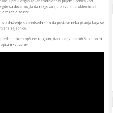
nskoj upravi organizovan tradicionalni prijem učenika kod
e gde su deca mogla da razgovaraju o svojim problemima i
la rešenje za iste.
ili ovo druženje sa predsednikom da postave neka pitanja koja se
tvene zajednice.
redsednikom opštine Negotin, đaci iz negotinskih škola obišli
 opštinskoj upravi.