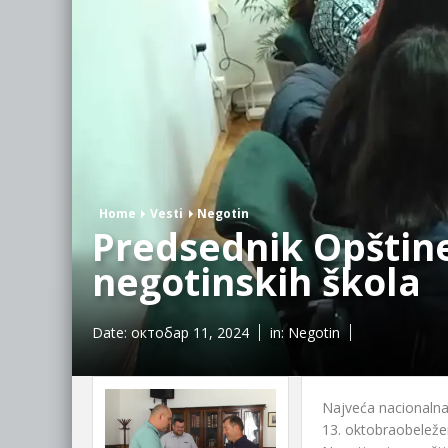
Home
Vesti
Negotin
Predsednik Opštine
negotinskih škola
Date:
октобар 11, 2024
in:
Negotin
Najveća nacionalna
13. oktobraobeležena