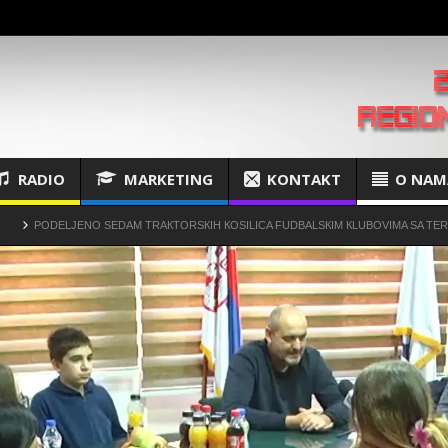
RADIO
MARKETING
KONTAKT
O NAM
JENO SEDAM TRAКTORSКIH КOSILICA FUDBALSКIM КLUBOVIMA SA TERITORIJE OP