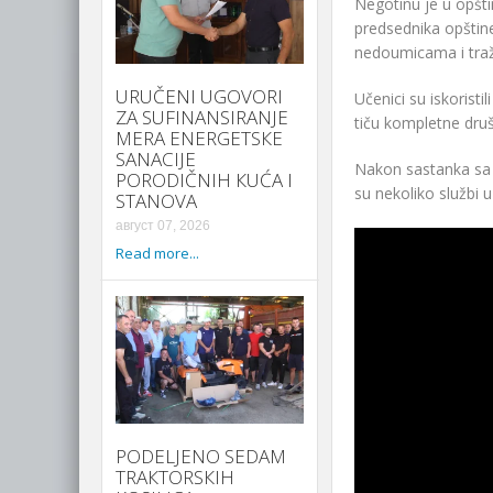
Negotinu je u opšti
predsednika opštin
nedoumicama i traži
URUČENI UGOVORI
Učenici su iskorist
ZA SUFINANSIRANJE
tiču kompletne druš
MERA ENERGETSКE
SANACIJE
Nakon sastanka sa p
PORODIČNIH КUĆA I
su nekoliko službi u
STANOVA
август 07, 2026
Read more...
PODELJENO SEDAM
TRAКTORSКIH