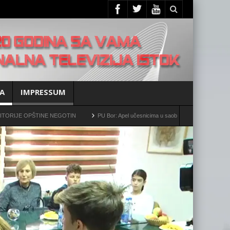
A
IMPRESSUM
ŠTINE NEGOTIN
PU Bor: Apel učesnicima u saobraćaju da povećaju oprez!