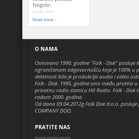
Negotin
јул 06, 2026
Read more...
O NAMA
Osnovano 1990. godine "Folk - Disk" posluje 
ograničenom odgovornošću koje je 100% u pr
delatnost bila je produkcija audio i video izd
Folk - Disk. 1995. godine smo među prvima u 
privatnu radio stanicu Hit Radio. Folk - Disk te
radom 2000. godine.
Od dana 09.04.2012g Folk Disk d.o.o. poslu
COMPANY DOO.
PRATITE NAS