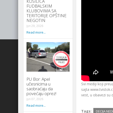
КOSILICA
FUDBALSКIM
КLUBOVIMA SA
TERITORIJE OPŠTINE
NEGOTIN
јул 29, 2026
Read more...
PU Bor: Apel
učesnicima u
Svi mediji koji preuz
saobraćaju da
sajta www.tvistok.c
povećaju oprez!
vest, u obavezi su d
јул 07, 2026
Read more...
Tags:
DECIJA NED