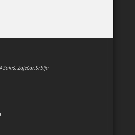
4 Salaš, Zaječar,Srbija
m