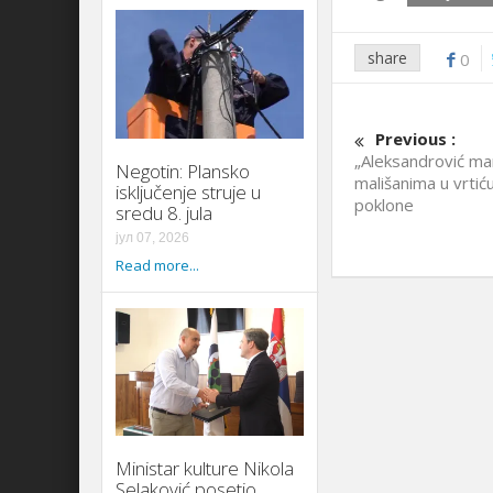
share
0
Previous :
„Aleksandrović mark
Negotin: Plansko
mališanima u vrtić
isključenje struje u
poklone
sredu 8. jula
јул 07, 2026
Read more...
Ministar kulture Nikola
Selaković posetio