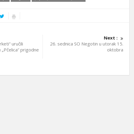
Next :
eti“ uručili
26. sednica SO Negotin u utorak 15.
u „Pčelica“ prigodne
oktobra