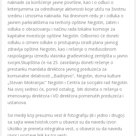
naknade za korišćenje javne površine, kao i o odluci o
kriterijumima za određivanje aktivnosti koje utiču na životnu
sredinu i iznosima naknada. Na dnevnom redu je i odluka o
javnim parkiralištima na teritoriji opštine Negotin, zatim i
odluka o obrazovanju i načinu rada lokalne komisije za
kapitalne investicije opštine Negotin. Odbornici će doneti
odluku o izmeni odluke o pristupanju izradi plana javnog
zdravlja opštine Negotin, kao i rešenje o međusobnom
raspolaganju između vlasnika građevinskog zemljišta u javno
svojini.Skupština će na 25. zasedanju doneti rešenje o
prestanku mandata direktora javnog preduzeća za
komunalne delatnosti ,,Badnjevo”, Negotin, doma kulture
„Stevan Mokranjac“ Negotin i Centra za socijalni rad Negotin.
Na ovoj sednici će, pored ostalog, biti doneta o rešenja o
imenovanju direktora i VD direktora pomenutih preduzeća i
ustanova.
Svi mediji koji preuzmu vest ili fotografiju (ili i jedno i drugo)
sa sajta www.tvistok.com u obavezi su da navedu izvor.
Ukoliko je preneta integralna vest, u obavezi su da navedu
izvor i postave link ka toj vesti.