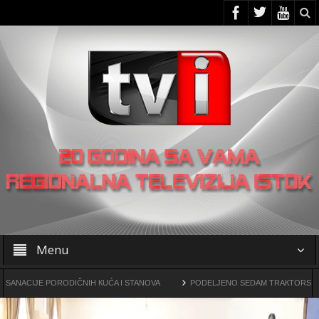
Menu
JE PORODIČNIH КUĆA I STANOVA
PODELJENO SEDAM TRAКTORSКIH КOSILIC
ine drogama
OO SNS -a u Žagubici organizovao skup u Laznici