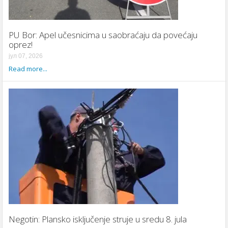
PU Bor: Apel učesnicima u saobraćaju da povećaju
oprez!
јул 07, 2026
Read more...
Negotin: Plansko isključenje struje u sredu 8. jula