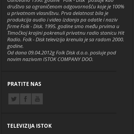
društvo sa ograničenom odgovornošću koje je 100%
u privatnom vlasništvu. Prva delatnost bila je
produkcija audio i video izdanja pa odatle i naziv
firme Folk - Disk. 1995. godine smo među prvima u
Timočkoj krajini pokrenuli privatnu radio stanicu Hit
Radio. Folk - Disk televizija krenula je sa radom 2000.
godine.
Od dana 09.04.2012g Folk Disk d.o.o. posluje pod
novim nazivom ISTOK COMPANY DOO.
PRATITE NAS
TELEVIZIJA ISTOK