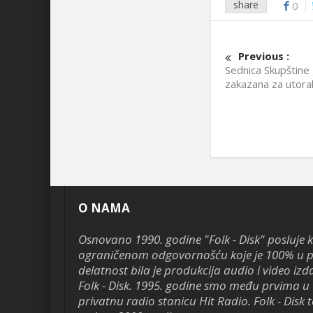
share
0
Previous :
Sednica Skupštine
zakazana za utorak
O NAMA
Osnovano 1990. godine "Folk - Disk" posluje 
ograničenom odgovornošću koje je 100% u pr
delatnost bila je produkcija audio i video izd
Folk - Disk. 1995. godine smo među prvima u 
privatnu radio stanicu Hit Radio. Folk - Disk te