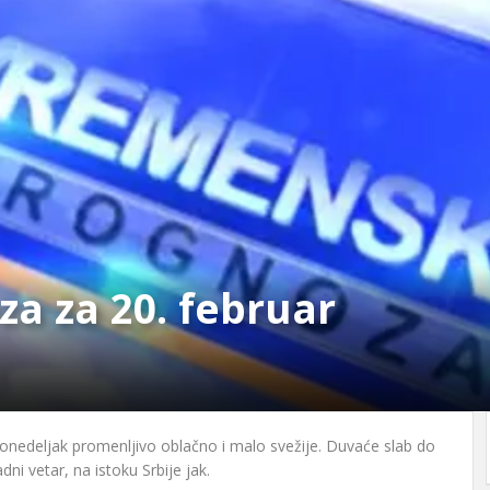
a za 20. februar
 ponedeljak promenljivo oblačno i malo svežije. Duvaće slab do
i vetar, na istoku Srbije jak.