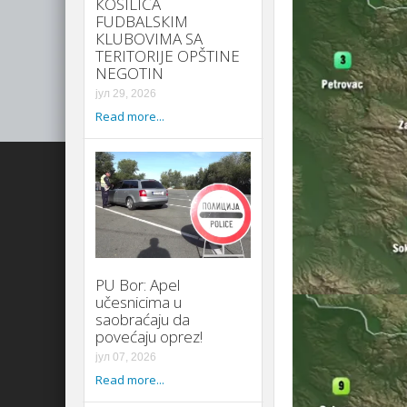
КOSILICA
FUDBALSКIM
КLUBOVIMA SA
TERITORIJE OPŠTINE
NEGOTIN
јул 29, 2026
Read more...
PU Bor: Apel
učesnicima u
saobraćaju da
povećaju oprez!
јул 07, 2026
Read more...