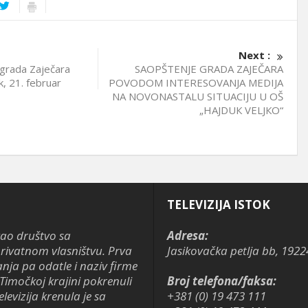
Next :
 grada Zaječara
SAOPŠTENJE GRADA ZAJEČARA
, 21. februar
POVODOM INTERESOVANJA MEDIJA
NA NOVONASTALU SITUACIJU U OŠ
„HAJDUК VELJКO“
TELEVIZIJA ISTOK
kao društvo sa
Adresa:
ivatnom vlasništvu. Prva
Jasikovačka petlja bb, 1922
anja pa odatle i naziv firme
Timočkoj krajini pokrenuli
Broj telefona/faksa:
levizija krenula je sa
+381 (0) 19 473 111