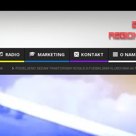
RADIO
MARKETING
KONTAKT
O NAM
NO SEDAM TRAКTORSКIH КOSILICA FUDBALSКIM КLUBOVIMA SA TERITORIJE OPŠT