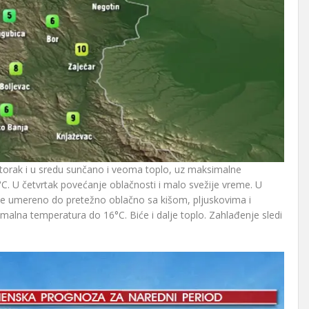
 utorak i u sredu sunčano i veoma toplo, uz maksimalne
C. U četvrtak povećanje oblačnosti i malo svežije vreme. U
iće umereno do pretežno oblačno sa kišom, pljuskovima i
alna temperatura do 16°C. Biće i dalje toplo. Zahlađenje sledi