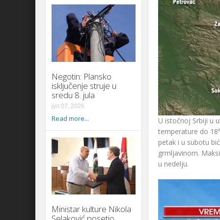
Negotin: Plansko
isključenje struje u
sredu 8. jula
јул 07, 2026
Read more...
U istočnoj Srbiji u
temperature do 18°
petak i u subotu b
grmljavinom. Maksim
u nedelju.
Ministar kulture Nikola
Selaković posetio