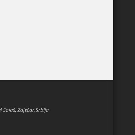
4 Salaš, Zaječar,Srbija