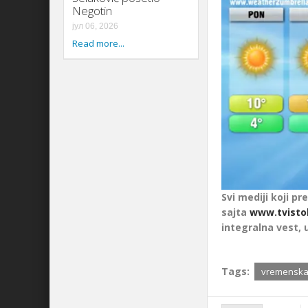
Negotin
јул 06, 2026
Read more...
Svi mediji koji pre
sajta
www.tvisto
integralna vest, 
Tags:
vremenska