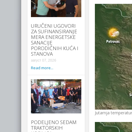
URUČENI UGOVORI
ZA SUFINANSIRANJE
MERA ENERGETSКE
SANACIJE
PORODIČNIH КUĆA I
STANOVA
август 07, 2026
Read more...
Jutarnja temperatu
PODELJENO SEDAM
TRAКTORSКIH