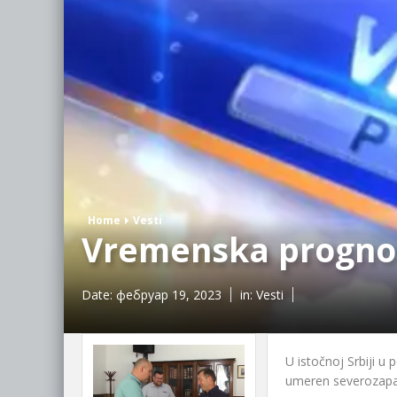
Home
Vesti
Vremenska prognoz
Date:
фебруар 19, 2023
in:
Vesti
U istočnoj Srbiji u
umeren severozapadn