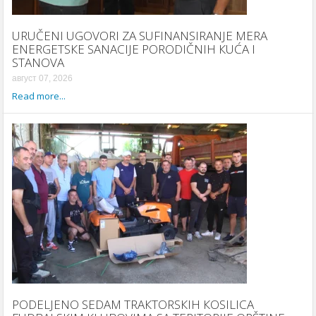
URUČENI UGOVORI ZA SUFINANSIRANJE MERA
ENERGETSКE SANACIJE PORODIČNIH КUĆA I
STANOVA
август 07, 2026
Read more...
PODELJENO SEDAM TRAКTORSКIH КOSILICA