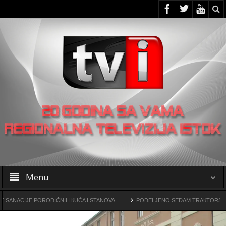
Menu
IJE PORODIČNIH КUĆA I STANOVA
PODELJENO SEDAM TRAКTORSКIH КOSILI
vine drogama
OO SNS -a u Žagubici organizovao skup u Laznici