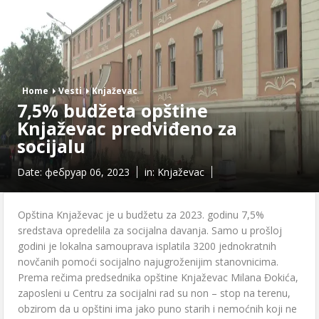
Home
Vesti
Knjaževac
7,5% budžeta opštine
Knjaževac predviđeno za
socijalu
Date:
фебруар 06, 2023
in:
Knjaževac
Opština Knjaževac je u budžetu za 2023. godinu 7,5%
sredstava opredelila za socijalna davanja. Samo u prošloj
godini je lokalna samouprava isplatila 3200 jednokratnih
novčanih pomoći socijalno najugroženijim stanovnicima.
Prema rečima predsednika opštine Knjaževac Milana Đokića,
zaposleni u Centru za socijalni rad su non – stop na terenu,
obzirom da u opštini ima jako puno starih i nemoćnih koji ne