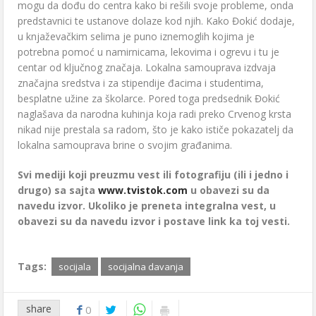
mogu da dođu do centra kako bi rešili svoje probleme, onda
predstavnici te ustanove dolaze kod njih. Kako Đokić dodaje,
u knjaževačkim selima je puno iznemoglih kojima je
potrebna pomoć u namirnicama, lekovima i ogrevu i tu je
centar od ključnog značaja. Lokalna samouprava izdvaja
značajna sredstva i za stipendije đacima i studentima,
besplatne užine za školarce. Pored toga predsednik Đokić
naglašava da narodna kuhinja koja radi preko Crvenog krsta
nikad nije prestala sa radom, što je kako ističe pokazatelj da
lokalna samouprava brine o svojim građanima.
Svi mediji koji preuzmu vest ili fotografiju (ili i jedno i
drugo) sa sajta
www.tvistok.com
u obavezi su da
navedu izvor. Ukoliko je preneta integralna vest, u
obavezi su da navedu izvor i postave link ka toj vesti.
Tags:
socijala
socijalna davanja
share
0