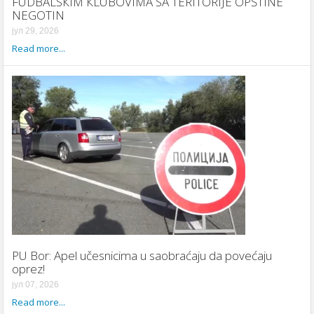
FUDBALSКIM КLUBOVIMA SA TERITORIJE OPŠTINE
NEGOTIN
јул 29, 2026
Read more...
PU Bor: Apel učesnicima u saobraćaju da povećaju
oprez!
јул 07, 2026
Read more...