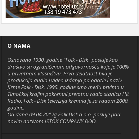
O NAMA
Osnovano 1990. godine "Folk - Disk" posluje kao
društvo sa ograničenom odgovornošću koje je 100%
u privatnom vlasništvu. Prva delatnost bila je
produkcija audio i video izdanja pa odatle i naziv
firme Folk - Disk. 1995. godine smo među prvima u
Timočkoj krajini pokrenuli privatnu radio stanicu Hit
Radio. Folk - Disk televizija krenula je sa radom 2000.
godine.
Od dana 09.04.2012g Folk Disk d.o.o. posluje pod
novim nazivom ISTOK COMPANY DOO.