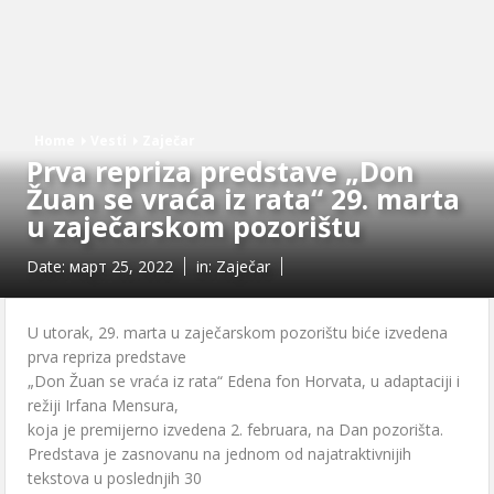
Home
Vesti
Zaječar
Prva repriza predstave „Don
Žuan se vraća iz rata“ 29. marta
u zaječarskom pozorištu
Date:
март 25, 2022
in:
Zaječar
U utorak, 29. marta u zaječarskom pozorištu biće izvedena
prva repriza predstave
„Don Žuan se vraća iz rata“ Edena fon Horvata, u adaptaciji i
režiji Irfana Mensura,
koja je premijerno izvedena 2. februara, na Dan pozorišta.
Predstava je zasnovanu na jednom od najatraktivnijih
tekstova u poslednjih 30