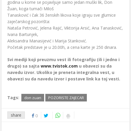
godina u kome se pojavljuje samo jedan muški lik, Don
Žuan, koga tumači Miloš
Tanasković i čak 36 ženskih likova koje igraju sve glumice
zaječarskog pozorišta:
Nataša Petrović, Jelena Rajić, Viktorija Arsić, Ana Tanasković,
Ivana Bartunjek,
Aleksandra Manasijević i Marija Stanković.
Početak predstave je u 20.00h, a cena karte je 250 dinara.
Svi mediji koji preuzmu vest ili fotografiju (ili i jedno i
drugo) sa sajta
www.tvistok.com
u obavezi su da
navedu izvor. Ukoliko je preneta integralna vest, u
obavezi su da navedu izvor i postave link ka toj vesti.
Tags:
don zuan
POZORISTE ZAJECAR
share
0