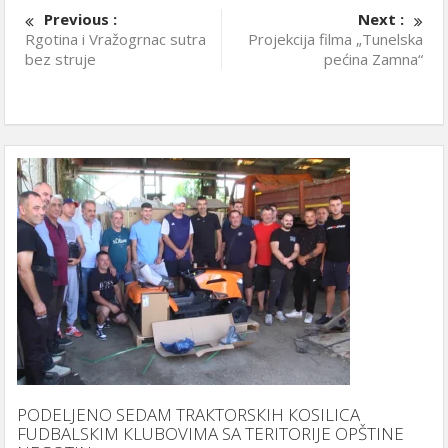
Previous :
Next :
Rgotina i Vražogrnac sutra
Projekcija filma „Tunelska
bez struje
pećina Zamna“
PODELJENO SEDAM TRAКTORSКIH КOSILICA
FUDBALSКIM КLUBOVIMA SA TERITORIJE OPŠTINE