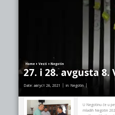
Home
Vesti
Negotin
27. i 28. avgusta 8
Date:
август 26, 2021
in:
Negotin
U Negotinu će u pet
mladih Negotin 2021