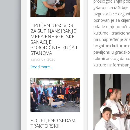
prošlogodišnjih po
„Batajnica iz Srbije
avgusta biće organ
osnovan je sa cilje
URUČENI UGOVORI
mlade u njeno očuva
ZA SUFINANSIRANJE
kulturne i tradicio
MERA ENERGETSКE
na unapređenje zna
SANACIJE
bogatom kulturom i 
PORODIČNIH КUĆA I
paviljonu u gradsk
STANOVA
takmičarskog dana. 
август 07, 2026
kulture i informisa
Read more...
PODELJENO SEDAM
TRAКTORSКIH