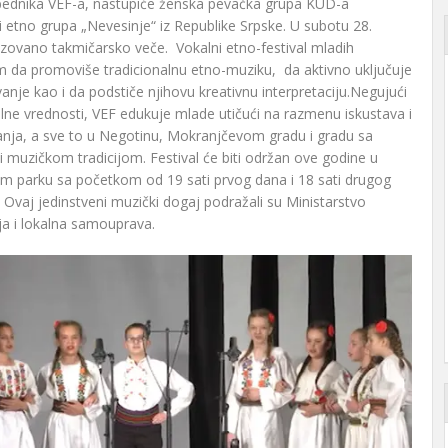
bednika VEF-a, nastupiće ženska pevačka grupa KUD-a
 i etno grupa „Nevesinje“ iz Republike Srpske. U subotu 28.
izovano takmičarsko veče. Vokalni etno-festival mladih
m da promoviše tradicionalnu etno-muziku, da aktivno uključuje
nje kao i da podstiče njihovu kreativnu interpretaciju.Negujući
nalne vrednosti, VEF edukuje mlade utičući na razmenu iskustava i
nja, a sve to u Negotinu, Mokranjčevom gradu i gradu sa
muzičkom tradicijom. Festival će biti održan ove godine u
om parku sa početkom od 19 sati prvog dana i 18 sati drugog
Ovaj jedinstveni muzički dogaj podražali su Ministarstvo
nja i lokalna samouprava.