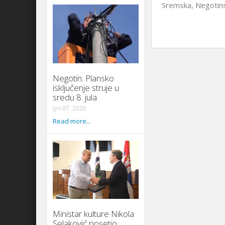
Sremska, Negotins
Negotin: Plansko
isključenje struje u
sredu 8. jula
јул 07, 2026
Read more...
Ministar kulture Nikola
Selaković posetio