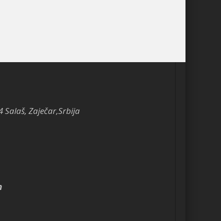
4 Salaš, Zaječar,Srbija
m