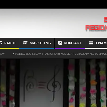
RADIO
MARKETING
KONTAKT
O NAM
PODELJENO SEDAM TRAКTORSКIH КOSILICA FUDBALSКIM КLUBOVIMA SA TERITORI