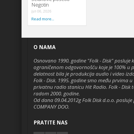
Negotin
јул 06, 2026
Read more...
O NAMA
Osnovano 1990. godine "Folk - Disk" posluje 
ograničenom odgovornošću koje je 100% u pr
delatnost bila je produkcija audio i video izd
Folk - Disk. 1995. godine smo među prvima u 
privatnu radio stanicu Hit Radio. Folk - Disk te
radom 2000. godine.
Od dana 09.04.2012g Folk Disk d.o.o. poslu
COMPANY DOO.
PRATITE NAS