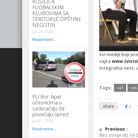
КOSILICA
FUDBALSКIM
КLUBOVIMA SA
TERITORIJE OPŠTINE
NEGOTIN
јул 29, 2026
Read more...
Svi mediji koji pre
sajta
www.tvisto
integralna vest, 
Tags:
vef
voka
PU Bor: Apel
učesnicima u
share
0
saobraćaju da
povećaju oprez!
јул 07, 2026
Previous :
Read more...
Bez struje do 16 č