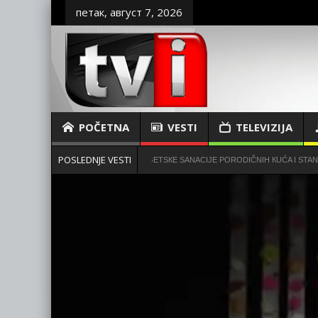
петак, август 7, 2026
POČETNA
VESTI
TELEVIZIJA
POSLEDNJE VESTI
FINANSIRANJE MERA ENERGETSКE SANACIJE PORODIČNIH КUĆA I STANOVA
zovao skup u Laznici