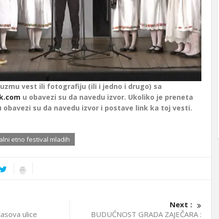
uzmu vest ili fotografiju (ili i jedno i drugo) sa
k.com
u obavezi su da navedu izvor. Ukoliko je preneta
u obavezi su da navedu izvor i postave link ka toj vesti.
lni etno festival mladih
Next :
asova ulice
BUDUĆNOST GRADA ZAJEČARA :