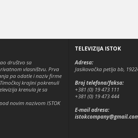
TELEVIZIJA ISTOK
kao društvo sa
Adresa:
ivatnom vlasništvu. Prva
Jasikovačka petlja bb, 1922
anja pa odatle i naziv firme
Timočkoj krajini pokrenuli
Broj telefona/faksa:
levizija krenula je sa
+381 (0) 19 473 111
+381 (0) 19 473 444
je pod novim nazivom ISTOK
E-mail adresa:
istokcompany@gmail.co