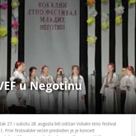
. VEF u Negotinu
ak 27. i subotu 28. avgusta biti održan Vokalni etno festival
. Prve festivalske večeri predviđen je je koncert