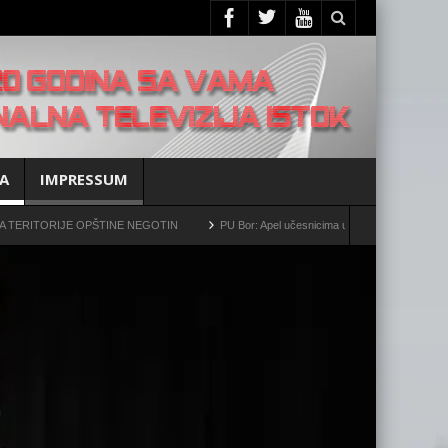
A
IMPRESSUM
JE OPŠTINE NEGOTIN
PU Bor: Apel učesnicima u saobraćaju da povećaju oprez!