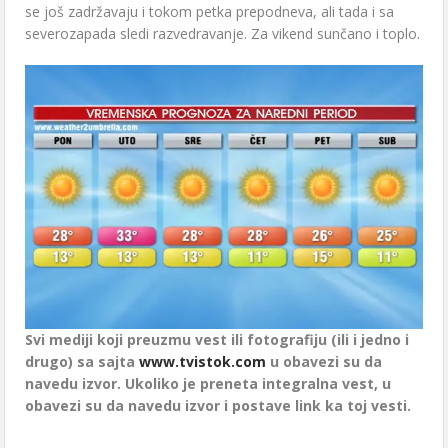
se još zadržavaju i tokom petka prepodneva, ali tada i sa
severozapada sledi razvedravanje. Za vikend sunčano i toplo.
Svi mediji koji preuzmu vest ili fotografiju (ili i jedno i
drugo) sa sajta
www.tvistok.com
u obavezi su da
navedu izvor. Ukoliko je preneta integralna vest, u
obavezi su da navedu izvor i postave link ka toj vesti.