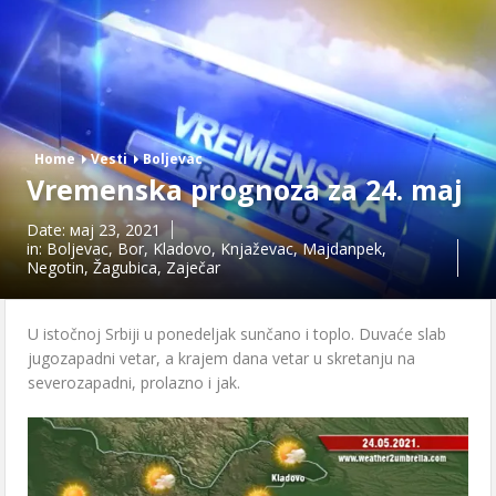
Home
Vesti
Boljevac
Vremenska prognoza za 24. maj
Date:
мај 23, 2021
in:
Boljevac
,
Bor
,
Kladovo
,
Knjaževac
,
Majdanpek
,
Negotin
,
Žagubica
,
Zaječar
U istočnoj Srbiji u ponedeljak sunčano i toplo. Duvaće slab
jugozapadni vetar, a krajem dana vetar u skretanju na
severozapadni, prolazno i jak.