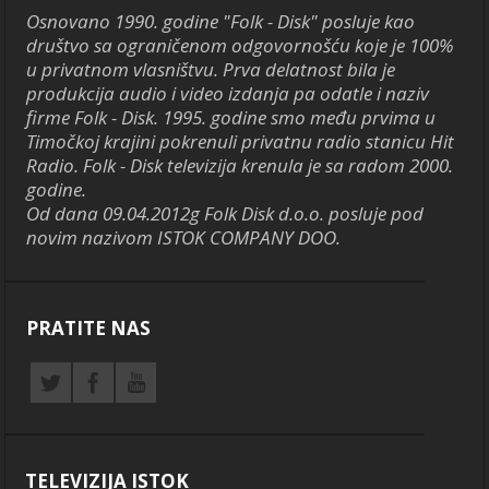
Osnovano 1990. godine "Folk - Disk" posluje kao
društvo sa ograničenom odgovornošću koje je 100%
u privatnom vlasništvu. Prva delatnost bila je
produkcija audio i video izdanja pa odatle i naziv
firme Folk - Disk. 1995. godine smo među prvima u
Timočkoj krajini pokrenuli privatnu radio stanicu Hit
Radio. Folk - Disk televizija krenula je sa radom 2000.
godine.
Od dana 09.04.2012g Folk Disk d.o.o. posluje pod
novim nazivom ISTOK COMPANY DOO.
PRATITE NAS
TELEVIZIJA ISTOK