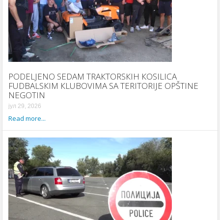
PODELJENO SEDAM TRAКTORSКIH КOSILICA
FUDBALSКIM КLUBOVIMA SA TERITORIJE OPŠTINE
NEGOTIN
јул 29, 2026
Read more...