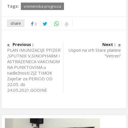
Tags:
vremenska prognoza
share
0
Previous :
Next :
PLAN IMUNIZACIJE PFIZER
Uspon na vrh Stare planine
,SPUTNIK V,SINOPHARM I
“Vetren”
ASTRAZENECA VAKCINOM
NA PUNKTOVIMA u
nadležnosti ZJZ TIMOK
Zaječar za PERIOD OD
22.05. do
24.05.2021.GODINE