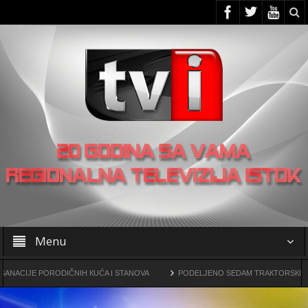
Menu
ORODIČNIH КUĆA I STANOVA
PODELJENO SEDAM TRAКTORSКIH КOSILICA FU
ogama
OO SNS -a u Žagubici organizovao skup u Laznici