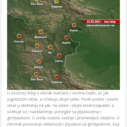
U istočnoj Srbiji u utorak sunčano i veoma toplo, uz jak
jugoistočni vetar, a očekuju olujni udari. Posle podne i uveče
vetar u skretanju na jak, na udare i olujni severozapadni, a
očekuje se i naoblačenje, ponegde sa pljuskovima i
grmljavinom. U sredu osetno svežije i promenljivo oblačno. U
četvrtak povećanje oblačnosti i pljuskovi sa grmljavinom, koji