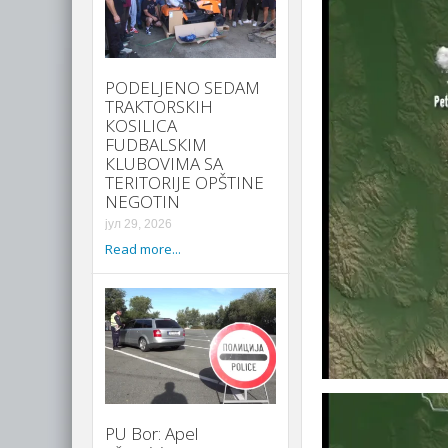
PODELJENO SEDAM
TRAКTORSКIH
КOSILICA
FUDBALSКIM
КLUBOVIMA SA
TERITORIJE OPŠTINE
NEGOTIN
јул 29, 2026
Read more...
PU Bor: Apel