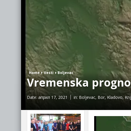
Home
Vesti
Boljevac
Vremenska prognoza
Date:
април 17, 2021
in:
Boljevac
,
Bor
,
Kladovo
,
Kn