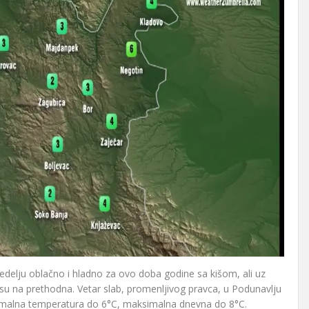
 nedelju oblačno i hladno za ovo doba godine sa kišom, ali uz
osu na prethodna. Vetar slab, promenljivog pravca, u Podunavlju
imalna temperatura do 6°C, maksimalna dnevna do 8°C.