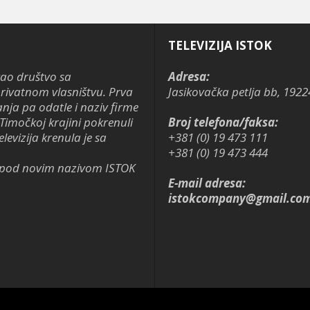
TELEVIZIJA ISTOK
kao društvo sa
Adresa:
ivatnom vlasništvu. Prva
Jasikovačka petlja bb, 1922
anja pa odatle i naziv firme
Timočkoj krajini pokrenuli
Broj telefona/faksa:
levizija krenula je sa
+381 (0) 19 473 111
+381 (0) 19 473 444
je pod novim nazivom ISTOK
E-mail adresa:
istokcompany@gmail.co