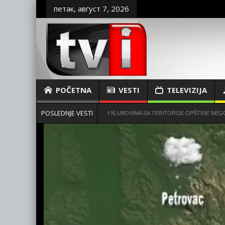
петак, август 7, 2026
POČETNA
VESTI
TELEVIZIJA
POSLEDNJE VESTI
КOSILICA FUDBALSКIM КLUBOVIMA SA TERITORIJE OPŠTINE NEGOTIN
PU Bo