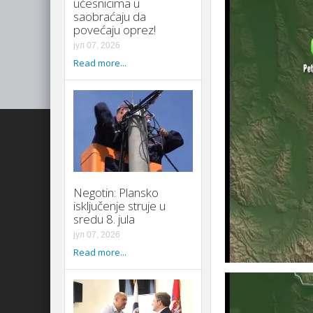
učesnicima u
saobraćaju da
povećaju oprez!
јул 07, 2026
Read more...
Negotin: Plansko
isključenje struje u
sredu 8. jula
јул 07, 2026
Read more...