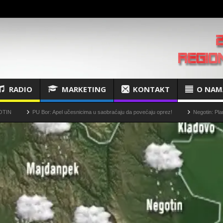
RADIO
MARKETING
KONTAKT
O NAM
r: Apel učesnicima u saobraćaju da povećaju oprez!
Negotin: Plansko isključenje str