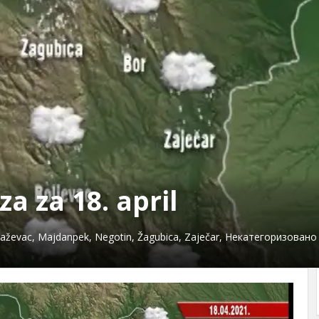
 za 18. april
jaževac
,
Majdanpek
,
Negotin
,
Žagubica
,
Zaječar
,
Некатегоризовано