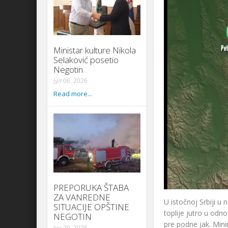
Ministar kulture Nikola
Selaković posetio
Negotin
јул 06, 2026
Read more...
PREPORUKA ŠTABA
ZA VANREDNE
U istočnoj Srbiji u
SITUACIJE OPŠTINE
toplije jutro u odn
NEGOTIN
pre podne jak. Min