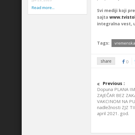
јун 29, 2026
Read more...
Svi mediji koji pre
sajta
www.tvisto
integralna vest, 
Tags:
vremenska
share
0
Previous :
Dopuna PLANA IM
ZAJEČAR BEZ ZAK
VAKCINOM NA P
nadležnosti ZJZ T
april 2021. god.