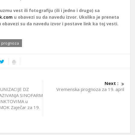
uzmu vest ili fotografiju (ili i jedno i drugo) sa
k.com
u obavezi su da navedu izvor. Ukoliko je preneta
u obavezi su da navedu izvor i postave link ka toj vesti.
 prognoza
Next :
UNIZACIJE DZ
Vremenska prognoza za 19. april
AZIVANJA SINOFARM
UNKTOVIMA u
IMOK Zaječar za 19.