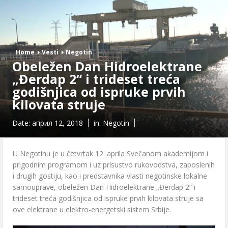
Home
Vesti
Negotin
Obeležen Dan Hidroelektrane
„Đerdap 2“ i trideset treća
godišnjica od ispruke prvih
kilovata struje
Date:
април 12, 2018
in:
Negotin
U Negotinu je u četvrtak 12. aprila Svečanom akademijom i
prigodnim programom i uz prisustvo rukovodstva, zaposlenih
i drugih gostiju, kao i predstavnika vlasti negotinske lokalne
samouprave, obeležen Dan Hidroelektrane „Đerdap 2“ i
trideset treća godišnjica od ispruke prvih kilovata struje sa
ove elektrane u elektro-energetski sistem Srbije.