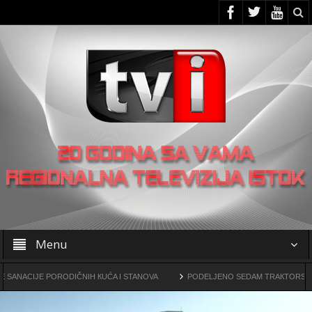
Menu
JE PORODIČNIH КUĆA I STANOVA
PODELJENO SEDAM TRAКTORSКIH КOSILIC
ine drogama
OO SNS -a u Žagubici organizovao skup u Laznici