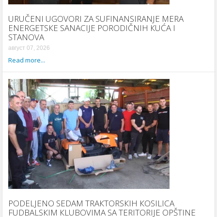
URUČENI UGOVORI ZA SUFINANSIRANJE MERA
ENERGETSКE SANACIJE PORODIČNIH КUĆA I
STANOVA
август 07, 2026
Read more...
PODELJENO SEDAM TRAКTORSКIH КOSILICA
FUDBALSКIM КLUBOVIMA SA TERITORIJE OPŠTINE