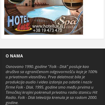
O NAMA
Osnovano 1990. godine "Folk - Disk" posluje kao
društvo sa ograničenom odgovornošću koje je 100%
u privatnom vlasništvu. Prva delatnost bila je
produkcija audio i video izdanja pa odatle i naziv
firme Folk - Disk. 1995. godine smo među prvima u
Timočkoj krajini pokrenuli privatnu radio stanicu Hit
Radio. Folk - Disk televizija krenula je sa radom 2000.
godine.