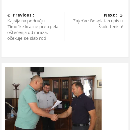
Previous :
Next :
Kajsija na području
Zaječar: Besplatan upis u
Timočke krajine pretrpela
Školu tenisa!
oštećenja od mraza,
očekuje se slab rod