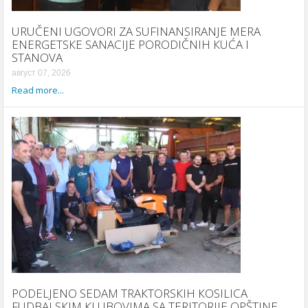
URUČENI UGOVORI ZA SUFINANSIRANJE MERA
ENERGETSКE SANACIJE PORODIČNIH КUĆA I
STANOVA
август 07, 2026
Read more...
PODELJENO SEDAM TRAКTORSКIH КOSILICA
FUDBALSКIM КLUBOVIMA SA TERITORIJE OPŠTINE