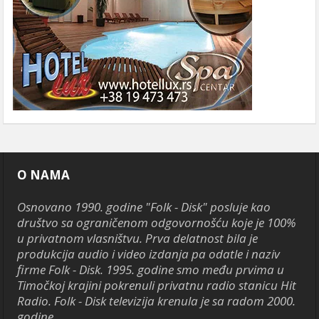
O NAMA
Osnovano 1990. godine "Folk - Disk" posluje kao
društvo sa ograničenom odgovornošću koje je 100%
u privatnom vlasništvu. Prva delatnost bila je
produkcija audio i video izdanja pa odatle i naziv
firme Folk - Disk. 1995. godine smo među prvima u
Timočkoj krajini pokrenuli privatnu radio stanicu Hit
Radio. Folk - Disk televizija krenula je sa radom 2000.
godine.