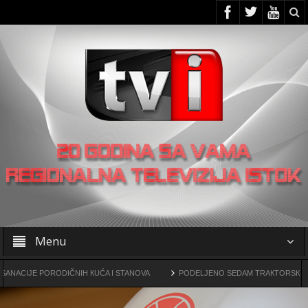
Menu
ORODIČNIH КUĆA I STANOVA
PODELJENO SEDAM TRAКTORSКIH КOSILICA FU
rogama
OO SNS -a u Žagubici organizovao skup u Laznici