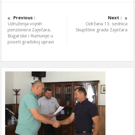
Previous :
Next :
Udruženja vojnih
Održana 13. sednica
penzionera Zaječara,
Skupštine grada Zaječara
Bugarske i Rumunije u
poseti gradskoj upravi