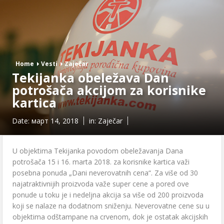
Home
Vesti
Zaječar
Tekijanka obeležava Dan
potrošača akcijom za korisnike
kartica
Date:
март 14, 2018
in:
Zaječar
U objektima Tekijanka povodom obeležavanja Dana
potrošača 15 i 16. marta 2018. za korisnike kartica važi
posebna ponuda „Dani neverovatnih cena“. Za više od 30
najatraktivnijih proizvoda važe super cene a pored ove
ponude u toku je i nedeljna akcija sa više od 200 proizvoda
koji se nalaze na dodatnom sniženju. Neverovatne cene su u
objektima odštampane na crvenom, dok je ostatak akcijskih