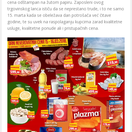
cena odštampan na žutom papiru. Zaposleni ovog
trgovinskog lanca ističu da se neprestano trude, i to ne samo
15. marta kada se obeležava dan potrošača već čitave
godine, te su uvek na raspolaganju kupcima zarad kvalitetne
usluge, kvalitetne ponude ali i pristupačnih cena.