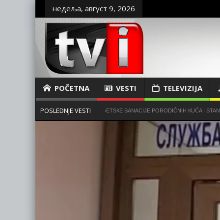
недеља, август 9, 2026
POČETNA
VESTI
TELEVIZIJA
POSLEDNJE VESTI
FINANSIRANJE MERA ENERGETSКE SANACIJE PORODIČNIH КUĆA I STANOVA