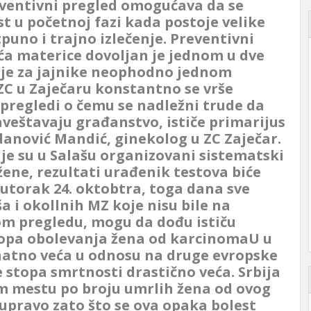
ventivni pregled omogućava da se
st u početnoj fazi kada postoje velike
puno i trajno izlečenje. Preventivni
ića materice dovoljan je jednom u dve
 je za jajnike neophodno jednom
ZC u Zaječaru konstantno se vrše
 pregledi o čemu se nadležni trude da
veštavaju građanstvo, ističe primarijus
danović Mandić, ginekolog u ZC Zaječar.
je su u Salašu organizovani sistematski
žene, rezultati urađenik testova biće
 utorak 24. oktobtra, toga dana sve
ša i okollnih MZ koje nisu bile na
m pregledu, mogu da dođu ističu
topa obolevanja žena od karcinomaU u
 znatno veća u odnosu na druge evropske
je stopa smrtnosti drastično veća. Srbija
m mestu po broju umrlih žena od ovog
upravo zato što se ova opaka bolest