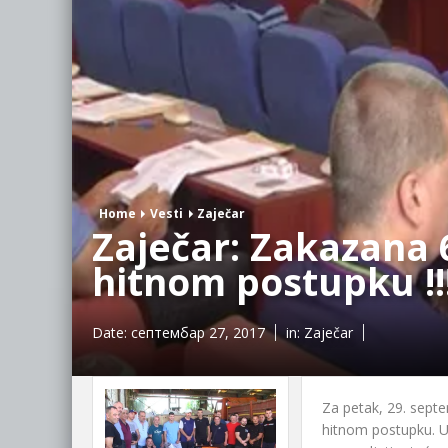
Home
Vesti
Zaječar
Zaječar: Zakazana 
hitnom postupku !!
Date:
септембар 27, 2017
in:
Zaječar
Za petak, 29. sept
hitnom postupku. U