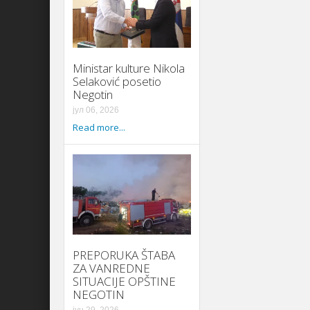
Ministar kulture Nikola
Selaković posetio
Negotin
јул 06, 2026
Read more...
PREPORUKA ŠTABA
ZA VANREDNE
SITUACIJE OPŠTINE
NEGOTIN