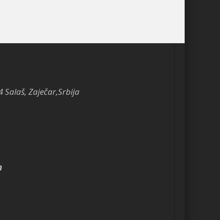
4 Salaš, Zaječar,Srbija
m