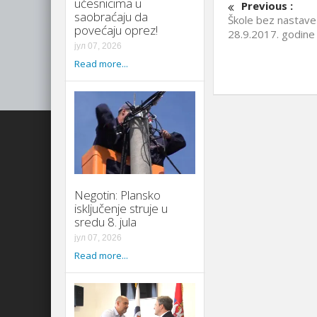
učesnicima u
Previous :
saobraćaju da
Škole bez nastave
povećaju oprez!
28.9.2017. godine
јул 07, 2026
Read more...
Negotin: Plansko
isključenje struje u
sredu 8. jula
јул 07, 2026
Read more...