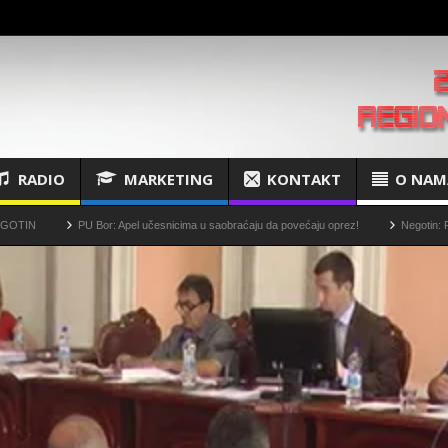
RADIO
MARKETING
KONTAKT
O NAM
PU Bor: Apel učesnicima u saobraćaju da povećaju oprez!
Negotin: Plansko isključe