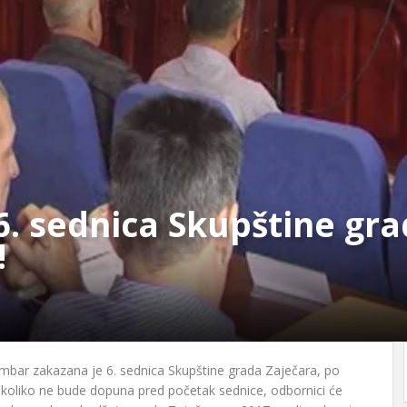
6. sednica Skupštine gra
!
embar zakazana je 6. sednica Skupštine grada Zaječara, po
koliko ne bude dopuna pred početak sednice, odbornici će