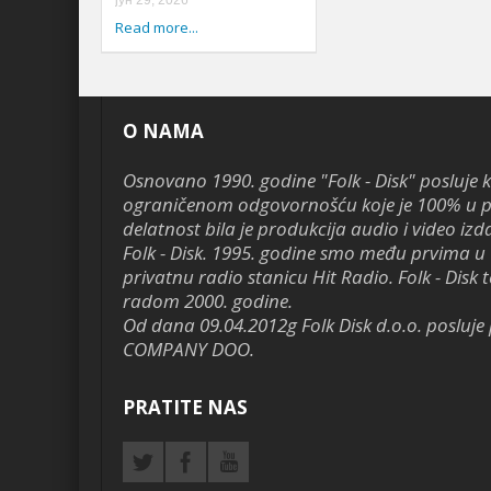
јун 29, 2026
Read more...
O NAMA
Osnovano 1990. godine "Folk - Disk" posluje 
ograničenom odgovornošću koje je 100% u pr
delatnost bila je produkcija audio i video izd
Folk - Disk. 1995. godine smo među prvima u 
privatnu radio stanicu Hit Radio. Folk - Disk te
radom 2000. godine.
Od dana 09.04.2012g Folk Disk d.o.o. poslu
COMPANY DOO.
PRATITE NAS