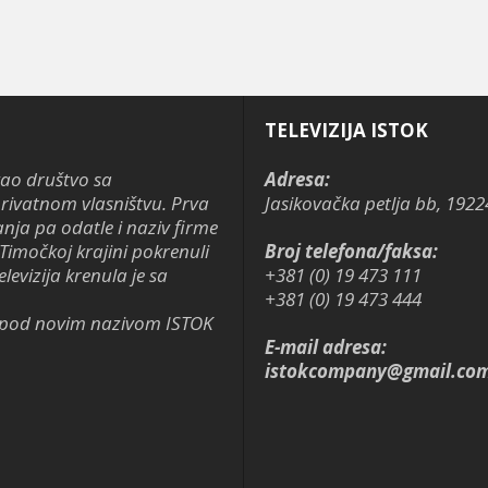
TELEVIZIJA ISTOK
kao društvo sa
Adresa:
ivatnom vlasništvu. Prva
Jasikovačka petlja bb, 1922
anja pa odatle i naziv firme
Timočkoj krajini pokrenuli
Broj telefona/faksa:
levizija krenula je sa
+381 (0) 19 473 111
+381 (0) 19 473 444
je pod novim nazivom ISTOK
E-mail adresa:
istokcompany@gmail.co