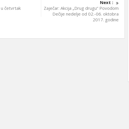
Next :
 u četvrtak
Zaječar: Akcija „Drug drugu“ Povodom
Dečije nedelje od 02.-06. oktobra
2017. godine