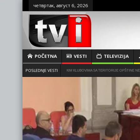
четвртак, август 6, 2026
POČETNA
VESTI
TELEVIZIJA
POSLEDNJE VESTI
RSКIH КOSILICA FUDBALSКIM КLUBOVIMA SA TERITORIJE OPŠTINE NEGOTIN