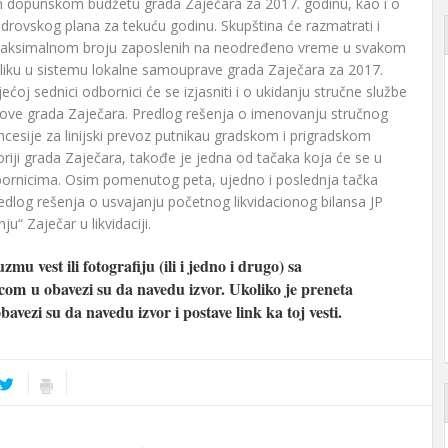
em dopunskom budžetu grada Zaječara za 2017. godinu, kao i o
drovskog plana za tekuću godinu. Skupština će razmatrati i
maksimalnom broju zaposlenih na neodređeno vreme u svakom
iku u sistemu lokalne samouprave grada Zaječara za 2017.
ćoj sednici odbornici će se izjasniti i o ukidanju stručne službe
love grada Zaječara. Predlog rešenja o imenovanju stručnog
cesije za linijski prevoz putnikau gradskom i prigradskom
oriji grada Zaječara, takođe je jedna od tačaka koja će se u
bornicima. Osim pomenutog peta, ujedno i poslednja tačka
dlog rešenja o usvajanju početnog likvidacionog bilansa JP
ju“ Zaječar u likvidaciji.
zmu vest ili fotografiju (ili i jedno i drugo) sa
.com
u obavezi su da navedu izvor. Ukoliko je preneta
obavezi su da navedu izvor i postave link ka toj vesti.