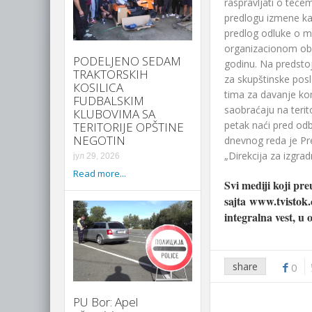
raspravljati o teć
predlogu izmene ka
predlog odluke o 
organizacionom obl
PODELJENO SEDAM
godinu. Na predstoje
TRAКTORSКIH
za skupštinske pos
КOSILICA
tima za davanje kon
FUDBALSКIM
saobraćaju na terit
КLUBOVIMA SA
petak naći pred od
TERITORIJE OPŠTINE
NEGOTIN
dnevnog reda je Pre
„Direkcija za izgradn
јул 29, 2026
Read more...
Svi mediji koji preu
sajta
www.tvistok
integralna vest, u 
share
0
PU Bor: Apel