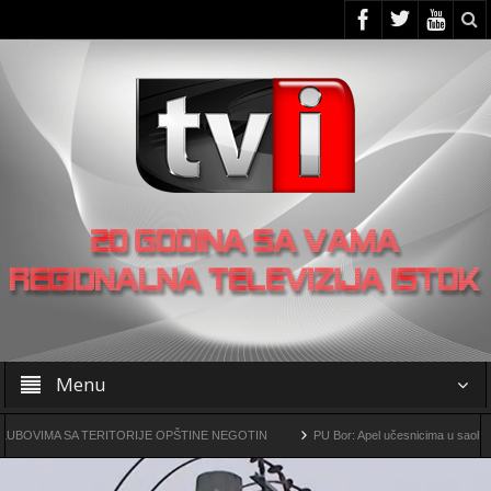
Menu
MA SA TERITORIJE OPŠTINE NEGOTIN
PU Bor: Apel učesnicima u saobraćaju da 
arsko-metalurški kompleks „Čukaru Peki” i „Malka Golaja“