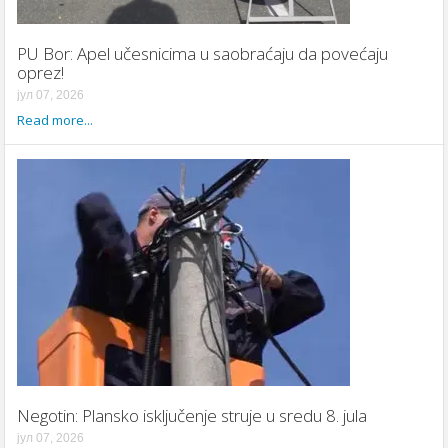
PU Bor: Apel učesnicima u saobraćaju da povećaju
oprez!
јул 07, 2026
Read more...
Negotin: Plansko isključenje struje u sredu 8. jula
јул 07, 2026