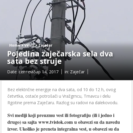
Home
Vesti
Zaječar
Pojedina zaječarska sela dva
sata bez struje
Date:
септембар 14, 2017
in:
Zaječar
Bez električne energije na dva sata, od 10 do 12 h, ovog
četvrtka, ostaće potrošači u Vražgrncu, Trnavcu i delu
Rgotine prema Zaječaru. Razlog su radovi na dalekovodu.
Svi mediji koji preuzmu vest ili fotografiju (ili i jedno i
drugo) sa sajta
www.tvistok.com
u obavezi su da navedu
izvor. Ukoliko je preneta integralna vest, u obavezi su da