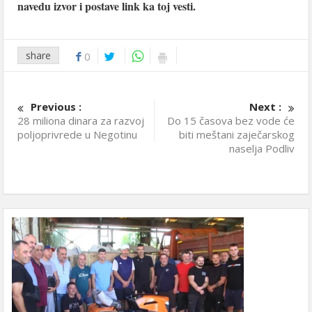
navedu izvor i postave link ka toj vesti.
share
0
Previous :
Next :
28 miliona dinara za razvoj
Do 15 časova bez vode će
poljoprivrede u Negotinu
biti meštani zaječarskog
naselja Podliv