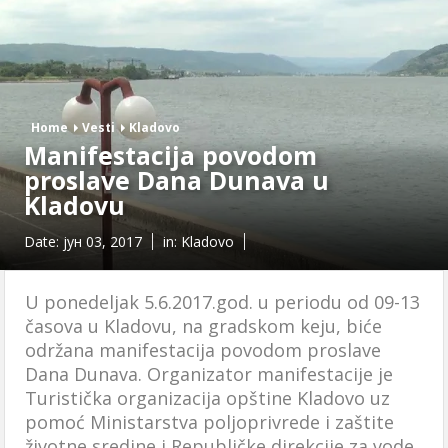
Home
Vesti
Kladovo
Manifestacija povodom
proslave Dana Dunava u
Kladovu
Date:
јун 03, 2017
in:
Kladovo
U ponedeljak 5.6.2017.god. u periodu od 09-13
časova u Kladovu, na gradskom keju, biće
održana manifestacija povodom proslave
Dana Dunava. Organizator manifestacije je
Turistička organizacija opštine Kladovo uz
pomoć Ministarstva poljoprivrede i zaštite
životne sredine i Republičke direkcije za vode.