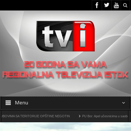
Menu
A SA TERITORIJE OPŠTINE NEGOTIN
PU Bor: Apel učesnicima u saobraćaju da p
rsko-metalurški kompleks „Čukaru Peki” i „Malka Golaja“