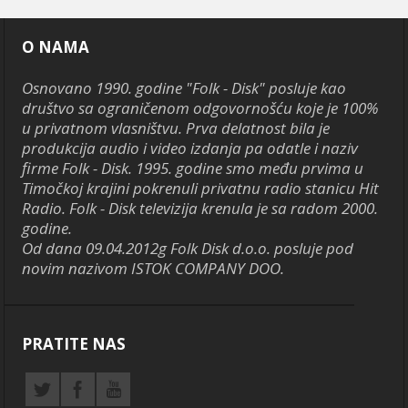
O NAMA
Osnovano 1990. godine "Folk - Disk" posluje kao
društvo sa ograničenom odgovornošću koje je 100%
u privatnom vlasništvu. Prva delatnost bila je
produkcija audio i video izdanja pa odatle i naziv
firme Folk - Disk. 1995. godine smo među prvima u
Timočkoj krajini pokrenuli privatnu radio stanicu Hit
Radio. Folk - Disk televizija krenula je sa radom 2000.
godine.
Od dana 09.04.2012g Folk Disk d.o.o. posluje pod
novim nazivom ISTOK COMPANY DOO.
PRATITE NAS