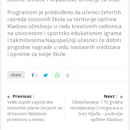
Programom je predviđeno da učenici četvrtih
razreda osnovnih škola sa teritorije opštine
Kladovo učestvuju u radu kreativnih radionica
na otvorenom i sportsko edukativnim igrama
i takmičenjima.Najuspešniji učesnici će dobiti
prigodne nagrade u vidu nastavnih sredstava
i opreme za svoje škole.
share
0
Previous :
Next :
Veliki uspeh zaječarske
Obeležavanje 170 godina
teniserke Jelene Serjević na
doseljavanja Crnogoraca u
državnom školskom
Srez Ključki – područje
prvenstvu u tenisu
opštine Kladovo