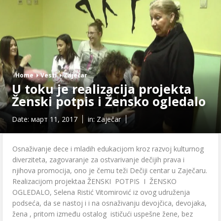
Home
Vesti
Zaječar
U toku je realizacija projekta
Ženski potpis i Žensko ogledalo
Date:
март 11, 2017
in:
Zaječar
Osnaživanje dece i mladih edukacijom kroz razvoj kulturnog
diverziteta, zagovaranje za ostvarivanje dečijih prava i
njihova promocija, ono je čemu teži Dečiji centar u Zaječaru.
Realizacijom projektaa ŽENSKI POTPIS I ŽENSKO
OGLEDALO, Selena Ristić Vitomirović iz ovog udruženja
podseća, da se nastoj i i na osnaživanju devojčica, devojaka,
žena , pritom između ostalog ističući uspešne žene, bez