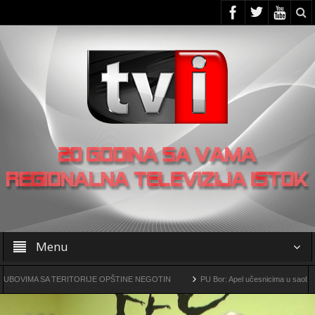
Menu
A SA TERITORIJE OPŠTINE NEGOTIN
PU Bor: Apel učesnicima u saobraćaju da 
arsko-metalurški kompleks „Čukaru Peki” i „Malka Golaja“