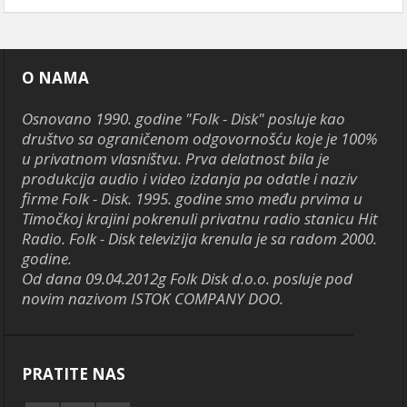
O NAMA
Osnovano 1990. godine "Folk - Disk" posluje kao
društvo sa ograničenom odgovornošću koje je 100%
u privatnom vlasništvu. Prva delatnost bila je
produkcija audio i video izdanja pa odatle i naziv
firme Folk - Disk. 1995. godine smo među prvima u
Timočkoj krajini pokrenuli privatnu radio stanicu Hit
Radio. Folk - Disk televizija krenula je sa radom 2000.
godine.
Od dana 09.04.2012g Folk Disk d.o.o. posluje pod
novim nazivom ISTOK COMPANY DOO.
PRATITE NAS