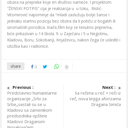
obzira na prepreke koje im društvo nameće. I projektom
“ŽENSKI POTPIS“ cija je realizacija u u toku, Ristić-
Vitomirović napominje da “mladi zaslužuju bolje šanse i
jednaku startnu poziciju bez obzira da li potiču iz bogatih ili
siromašnih porodica. Inače,film koji se tenutno priprema,
biće prikazivan u 14 škola. 9. u Zaječaru i 5 u Negotinu,
Kladovu, Boru, Sokobanji, Knjaževcu, nakon čega će uslediti i
izložba kao i radionice.
share
0
Previous :
Next :
Predstavnici humanitarne
Sa rečima u reč + reči iz
organizacije „Srbi za
reč, nova knjiga aforizama
Srbe„sastali su se u
Dragana Simića
Kladovu sa zamenikom
predsednika opštine
Kladovo Draganom
Novakovićem